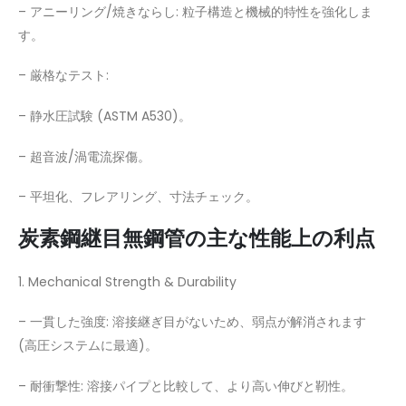
– アニーリング/焼きならし: 粒子構造と機械的特性を強化しま
す。
– 厳格なテスト:
– 静水圧試験 (ASTM A530)。
– 超音波/渦電流探傷。
– 平坦化、フレアリング、寸法チェック。
炭素鋼継目無鋼管の主な性能上の利点
1. Mechanical Strength & Durability
– 一貫した強度: 溶接継ぎ目がないため、弱点が解消されます
(高圧システムに最適)。
– 耐衝撃性: 溶接パイプと比較して、より高い伸びと靭性。