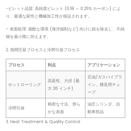
-ビレット品質: 高純度ビレット (0.18 ～ 0.25% カーボン) によ
り、最適な延性と機械加工性が保証されます。
– 表面処理: 過酷な環境 (海洋掘削など) 向けに錆を除去し、不純
物を最小限に抑えます。
2. 熱間圧延プロセスと冷間引抜プロセス
プロセス
利点
アプリケーション
石油/ガスパイプラ
高延性、大径 (最
ホットローリング
イン、構造用チュ
大 26 インチ)
ーブ
精密な寸法、滑ら
油圧シリンダ、自
冷間引抜
かな表面
動車部品
3. Heat Treatment & Quality Control