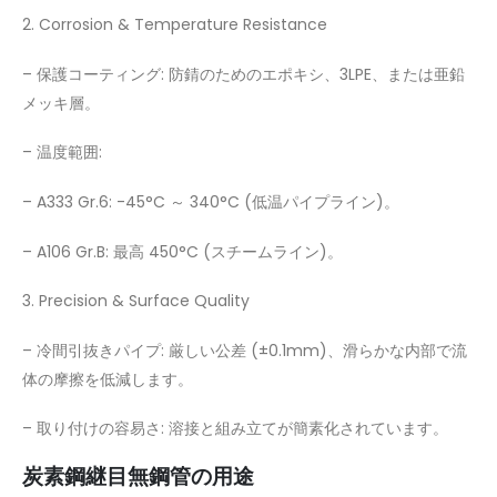
2. Corrosion & Temperature Resistance
– 保護コーティング: 防錆のためのエポキシ、3LPE、または亜鉛
メッキ層。
– 温度範囲:
– A333 Gr.6: -45°C ～ 340°C (低温パイプライン)。
– A106 Gr.B: 最高 450°C (スチームライン)。
3. Precision & Surface Quality
– 冷間引抜きパイプ: 厳しい公差 (±0.1mm)、滑らかな内部で流
体の摩擦を低減します。
– 取り付けの容易さ: 溶接と組み立てが簡素化されています。
炭素鋼継目無鋼管の用途