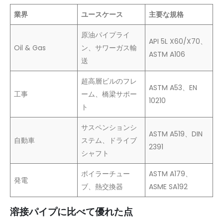
業界
ユースケース
主要な規格
原油パイプライ
API 5L X60/X70、
Oil & Gas
ン、サワーガス輸
ASTM A106
送
超高層ビルのフレ
ASTM A53、EN
工事
ーム、橋梁サポー
10210
ト
サスペンションシ
ASTM A519、DIN
自動車
ステム、ドライブ
2391
シャフト
ボイラーチュー
ASTM A179、
発電
ブ、熱交換器
ASME SA192
溶接パイプに比べて優れた点