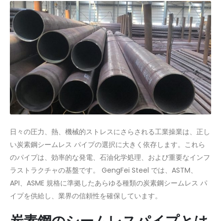
日々の圧力、熱、機械的ストレスにさらされる工業操業は、正し
い炭素鋼シームレス パイプの選択に大きく依存します。これら
のパイプは、効率的な発電、石油化学処理、および重要なインフ
ラストラクチャの基盤です。 GengFei Steel では、ASTM、
API、ASME 規格に準拠したあらゆる種類の炭素鋼シームレス パ
イプを供給し、業界の信頼性を確保しています。