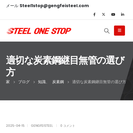
メール
Steel1stop@gengfeisteel.com
適切な炭素鋼継目無管の選び
方
家
ブログ
知識
、
炭素鋼
適切な炭素鋼継目無管の選び方
2025-04-15
GENGFEISTEEL
0 コメント