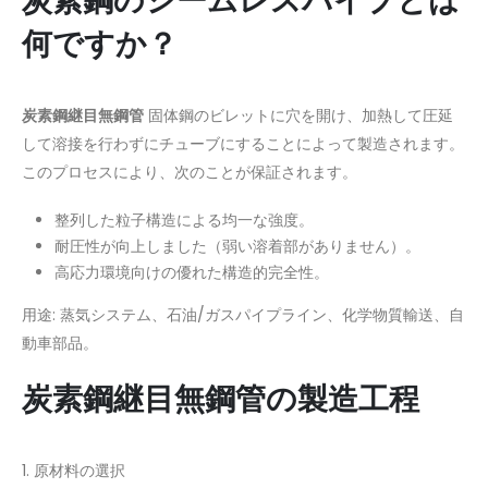
炭素鋼のシームレスパイプとは
何ですか？
炭素鋼継目無鋼管
固体鋼のビレットに穴を開け、加熱して圧延
して溶接を行わずにチューブにすることによって製造されます。
このプロセスにより、次のことが保証されます。
整列した粒子構造による均一な強度。
耐圧性が向上しました（弱い溶着部がありません）。
高応力環境向けの優れた構造的完全性。
用途: 蒸気システム、石油/ガスパイプライン、化学物質輸送、自
動車部品。
炭素鋼継目無鋼管の製造工程
1. 原材料の選択