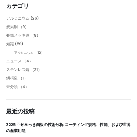
カテゴリ
アルミニウム
(26)
炭素鋼
（9）
亜鉛メッキ鋼
（8）
知識
(59)
アルミニウム
（12）
ニュース
（4）
ステンレス鋼
（21）
鋼構造
（1）
未分類
（4）
最近の投稿
Z225 亜鉛めっき鋼板の技術分析: コーティング規格、性能、および世界
の産業用途