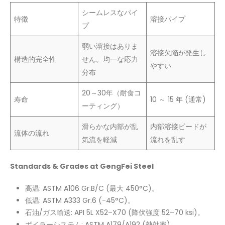
シームレスなパイ
特徴
溶接パイプ
プ
弱い溶接はありま
溶接欠陥が発生し
構造的完全性
せん。均一な応力
やすい
分布
20～30年（耐食コ
寿命
10 ～ 15 年 (通常)
ーティング）
滑らかな内部が乱
内部溶接ビードが
流体の流れ
気流を軽減
流れを乱す
Standards & Grades at GengFei Steel
高温: ASTM A106 Gr.B/C (最大 450°C)。
低温: ASTM A333 Gr.6 (-45°C)。
石油/ガス輸送: API 5L X52–X70 (降伏強度 52–70 ksi)。
ボイラーシステム: ASTM A179/A192 (熱効率)。