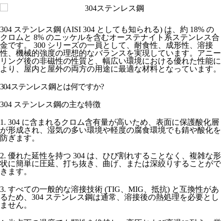
304 ステンレス鋼 (AISI 304 としても知られる) は、約 18% の
クロムと 8% のニッケルを含むオーステナイト系ステンレス合
金です。 300 シリーズの一員として、耐食性、成形性、溶接
性、機械的強度の理想的なバランスを実現しています。アニー
リング後の非磁性の性質と、幅広い環境における優れた性能に
より、屋内と屋外の両方の用途に最適な材料となっています。
304ステンレス鋼とは何ですか?
304 ステンレス鋼の主な特徴
1. 304 に含まれるクロム含有量が高いため、表面に保護酸化層
が形成され、湿気の多い環境や軽度の腐食環境でも錆や酸化を
防ぎます。
2. 優れた延性を持つ 304 は、ひび割れすることなく、複雑な形
状に簡単に圧延、打ち抜き、曲げ、または深絞りすることがで
きます。
3. すべての一般的な溶接技術 (TIG、MIG、抵抗) と互換性があ
るため、304 ステンレス鋼は通常、溶接後の熱処理を必要とし
ません。