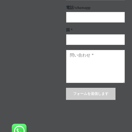
電話/whatsapp
国 *
Alternative: