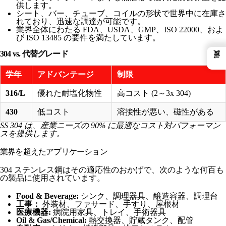
供します。
シート、バー、チューブ、コイルの形状で世界中に在庫さ
れており、迅速な調達が可能です。
業界全体にわたる FDA、USDA、GMP、ISO 22000、およ
び ISO 13485 の要件を満たしています。
304 vs. 代替グレード
←
学年
アドバンテージ
制限
316/L
優れた耐塩化物性
高コスト (2～3x 304)
430
低コスト
溶接性が悪い、磁性がある
SS 304 は、産業ニーズの 90% に最適なコスト対パフォーマン
スを提供します。
業界を超えたアプリケーション
304 ステンレス鋼はその適応性のおかげで、次のような何百も
の製品に使用されています。
Food & Beverage:
シンク、調理器具、醸造容器、調理台
工事：
外装材、ファサード、手すり、屋根材
医療機器:
病院用家具、トレイ、手術器具
Oil & Gas/Chemical:
熱交換器、貯蔵タンク、配管