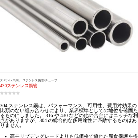
ステンレス鋼
、
ステンレス鋼管/チューブ
430ステンレス鋼管
0
5つのうち
304 ステンレス鋼は、パフォーマンス、可用性、費用対効果の
比類のない組み合わせにより、業界標準としての地位を確固た
るものにしました。 316 や 430 などの他の合金にはニッチな利
点がありますが、304 の総合的な多用途性に匹敵するものはあ
りません。
高モリブデングレードよりも低価格で優れた腐食保護を提