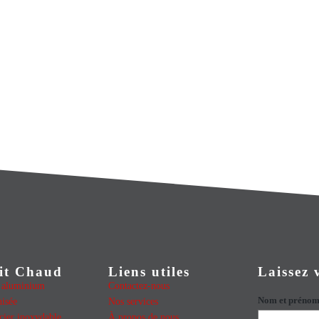
it Chaud
Liens utiles
Laissez
n aluminium
Contactez-nous
Nom et préno
nisée
Nos services
cier inoxydable
À propos de nous