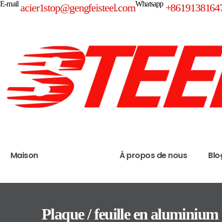
E-mail
Whatsapp
acier1stop@gengfeisteel.com
+8619138164
Maison
Produits
À propos de nous
Blo
Plaque / feuille en aluminium