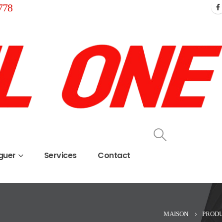
778
guer
Services
Contact
MAISON
PRODU