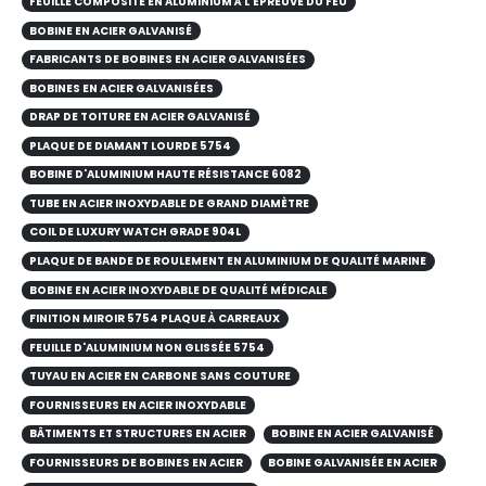
FEUILLE COMPOSITE EN ALUMINIUM À L'ÉPREUVE DU FEU
BOBINE EN ACIER GALVANISÉ
FABRICANTS DE BOBINES EN ACIER GALVANISÉES
BOBINES EN ACIER GALVANISÉES
DRAP DE TOITURE EN ACIER GALVANISÉ
PLAQUE DE DIAMANT LOURDE 5754
BOBINE D'ALUMINIUM HAUTE RÉSISTANCE 6082
TUBE EN ACIER INOXYDABLE DE GRAND DIAMÈTRE
COIL DE LUXURY WATCH GRADE 904L
PLAQUE DE BANDE DE ROULEMENT EN ALUMINIUM DE QUALITÉ MARINE
BOBINE EN ACIER INOXYDABLE DE QUALITÉ MÉDICALE
FINITION MIROIR 5754 PLAQUE À CARREAUX
FEUILLE D'ALUMINIUM NON GLISSÉE 5754
TUYAU EN ACIER EN CARBONE SANS COUTURE
FOURNISSEURS EN ACIER INOXYDABLE
BÂTIMENTS ET STRUCTURES EN ACIER
BOBINE EN ACIER GALVANISÉ
FOURNISSEURS DE BOBINES EN ACIER
BOBINE GALVANISÉE EN ACIER