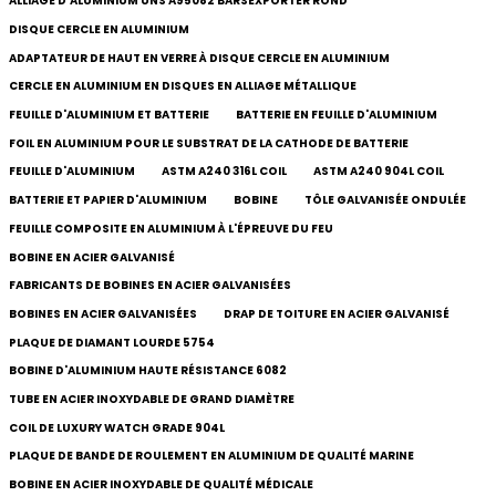
ALLIAGE D'ALUMINIUM UNS A95082 BARSEXPORTER ROND
DISQUE CERCLE EN ALUMINIUM
ADAPTATEUR DE HAUT EN VERRE À DISQUE CERCLE EN ALUMINIUM
CERCLE EN ALUMINIUM EN DISQUES EN ALLIAGE MÉTALLIQUE
FEUILLE D'ALUMINIUM ET BATTERIE
BATTERIE EN FEUILLE D'ALUMINIUM
FOIL EN ALUMINIUM POUR LE SUBSTRAT DE LA CATHODE DE BATTERIE
FEUILLE D'ALUMINIUM
ASTM A240 316L COIL
ASTM A240 904L COIL
BATTERIE ET PAPIER D'ALUMINIUM
BOBINE
TÔLE GALVANISÉE ONDULÉE
FEUILLE COMPOSITE EN ALUMINIUM À L'ÉPREUVE DU FEU
BOBINE EN ACIER GALVANISÉ
FABRICANTS DE BOBINES EN ACIER GALVANISÉES
BOBINES EN ACIER GALVANISÉES
DRAP DE TOITURE EN ACIER GALVANISÉ
PLAQUE DE DIAMANT LOURDE 5754
BOBINE D'ALUMINIUM HAUTE RÉSISTANCE 6082
TUBE EN ACIER INOXYDABLE DE GRAND DIAMÈTRE
COIL DE LUXURY WATCH GRADE 904L
PLAQUE DE BANDE DE ROULEMENT EN ALUMINIUM DE QUALITÉ MARINE
BOBINE EN ACIER INOXYDABLE DE QUALITÉ MÉDICALE