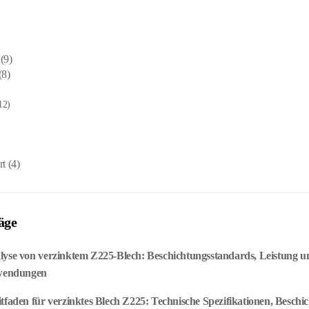
(9)
(8)
12)
rt
(4)
äge
lyse von verzinktem Z225-Blech: Beschichtungsstandards, Leistung u
nwendungen
tfaden für verzinktes Blech Z225: Technische Spezifikationen, Beschic