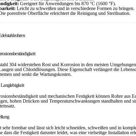
ndigkeit:
Geeignet für Anwendungen bis 870 °C (1600 °F).
barkeit:
Leicht zu schweißen und in verschiedene Formen zu bringen.
ie porenfreie Oberfläche erleichtert die Reinigung und Sterilisation.
Edelstahlrohren
rosionsbeständigkeit
tahl 304 widerstehen Rost und Korrosion in den meisten Umgebungen, 
Laugen und Chloridlösungen. Diese Eigenschaft verlängert die Lebens
stemen und senkt die Wartungskosten.
d Langlebigkeit
osionsbeständigkeit und mechanischen Festigkeit können Rohre aus Ed
gen, hohen Drücken und Temperaturschwankungen standhalten und sin
teinsatz.
ellung
st sehr formbar und lässt sich leicht schneiden, schweißen und in komp
 dass die Festigkeit darunter leidet, was eine vielseitige Installation erle