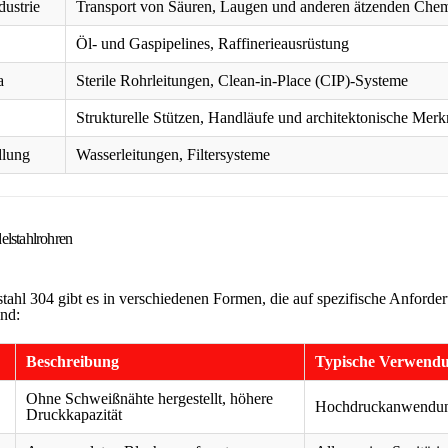
ustrie
Transport von Säuren, Laugen und anderen ätzenden Chem
Öl- und Gaspipelines, Raffinerieausrüstung
a
Sterile Rohrleitungen, Clean-in-Place (CIP)-Systeme
Strukturelle Stützen, Handläufe und architektonische Mer
lung
Wasserleitungen, Filtersysteme
elstahlrohren
tahl 304 gibt es in verschiedenen Formen, die auf spezifische Anforde
ind:
Beschreibung
Typische Verwend
Ohne Schweißnähte hergestellt, höhere
Hochdruckanwendu
Druckkapazität