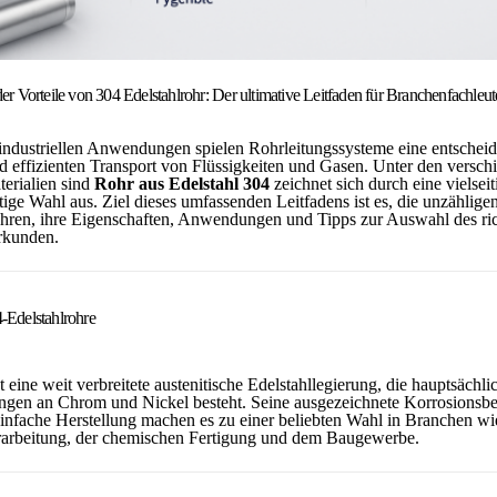
der Vorteile von 304 Edelstahlrohr: Der ultimative Leitfaden für Branchenfachleut
 industriellen Anwendungen spielen Rohrleitungssysteme eine entscheid
d effizienten Transport von Flüssigkeiten und Gasen. Unter den versch
erialien sind
Rohr aus Edelstahl 304
zeichnet sich durch eine vielseit
ige Wahl aus. Ziel dieses umfassenden Leitfadens ist es, die unzähligen
hren, ihre Eigenschaften, Anwendungen und Tipps zur Auswahl des ric
erkunden.
-Edelstahlrohre
t eine weit verbreitete austenitische Edelstahllegierung, die hauptsächli
gen an Chrom und Nickel besteht. Seine ausgezeichnete Korrosionsbes
einfache Herstellung machen es zu einer beliebten Wahl in Branchen wi
rarbeitung, der chemischen Fertigung und dem Baugewerbe.