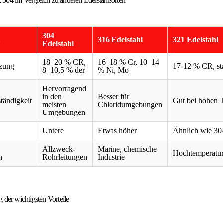
: 304 im Vergleich zu anderen Edelstahlsorten
304
316 Edelstahl
321 Edelstahl
Edelstahl
18–20 % CR,
16–18 % Cr, 10–14
zung
17-12 % CR, stab
8–10,5 % der
% Ni, Mo
Hervorragend
in den
Besser für
tändigkeit
Gut bei hohen 
meisten
Chloridumgebungen
Umgebungen
Untere
Etwas höher
Ähnlich wie 30
Allzweck-
Marine, chemische
Hochtemperatu
n
Rohrleitungen
Industrie
der wichtigsten Vorteile