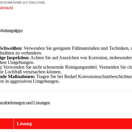
ND
ROHR/ROHR AUS EDELSTAHL
delstahl
 Wartungstipps
 Schweißen:
Verwenden Sie geeignete Füllmaterialien und Techniken,
nähten zu verhindern.
ge Inspektion:
Achten Sie auf Anzeichen von Korrosion, insbesonder
ichen Umgebungen.
:
Verwenden Sie nicht scheuernde Reinigungsmittel. Vermeiden Sie chl
die Lochfraß verursachen können.
nde Maßnahmen:
Tragen Sie bei Bedarf Korrosionsschutzbeschichtun
ere in aggressiven Umgebungen.
usforderungen und Lösungen
Lösung