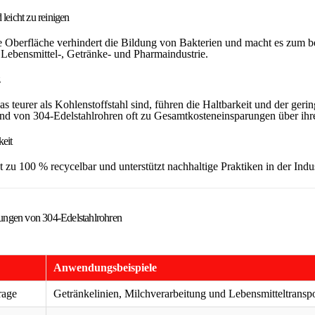
leicht zu reinigen
e Oberfläche verhindert die Bildung von Bakterien und macht es zum 
e Lebensmittel-, Getränke- und Pharmaindustrie.
z
s teurer als Kohlenstoffstahl sind, führen die Haltbarkeit und der gerin
d von 304-Edelstahlrohren oft zu Gesamtkosteneinsparungen über ihr
keit
t zu 100 % recycelbar und unterstützt nachhaltige Praktiken in der Indus
ngen von 304-Edelstahlrohren
Anwendungsbeispiele
rage
Getränkelinien, Milchverarbeitung und Lebensmitteltranspo