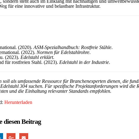
g, sondern steht auch im Einklang mit nachhaltigen und umweltbewusst
eg für eine innovative und belastbare Infrastruktur.
ational. (2020).
ASM-Spezialhandbuch: Rostfreie Stähle
.
rnational. (2022).
Normen für Edelstahlrohre
.
. (2023).
Edelstahl erklärt
.
d für rostfreien Stahl. (2023).
Edelstahl in der Industrie
.
n soll als umfassende Ressource für Branchenexperten dienen, die fund
Edelstahl 304 suchen. Für spezifische Projektanforderungen wird die 
isten und die Einhaltung relevanter Standards empfohlen.
d:
Herunterladen
ie diesen Beitrag