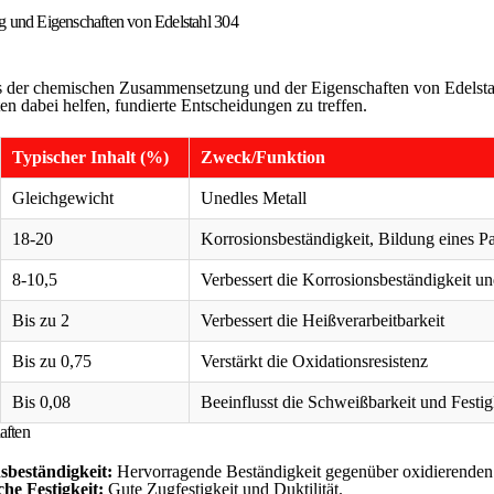
und Eigenschaften von Edelstahl 304
s der chemischen Zusammensetzung und der Eigenschaften von Edelst
n dabei helfen, fundierte Entscheidungen zu treffen.
Typischer Inhalt (%)
Zweck/Funktion
Gleichgewicht
Unedles Metall
18-20
Korrosionsbeständigkeit, Bildung eines Pa
8-10,5
Verbessert die Korrosionsbeständigkeit und
Bis zu 2
Verbessert die Heißverarbeitbarkeit
Bis zu 0,75
Verstärkt die Oxidationsresistenz
Bis 0,08
Beeinflusst die Schweißbarkeit und Festig
aften
sbeständigkeit:
Hervorragende Beständigkeit gegenüber oxidierend
he Festigkeit:
Gute Zugfestigkeit und Duktilität.