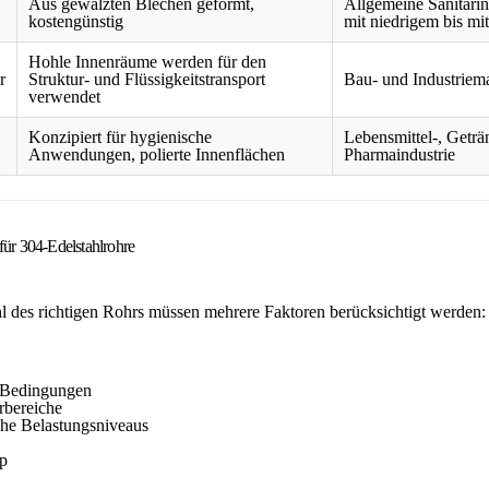
Aus gewalzten Blechen geformt,
Allgemeine Sanitärin
kostengünstig
mit niedrigem bis mi
Hohle Innenräume werden für den
r
Struktur- und Flüssigkeitstransport
Bau- und Industriem
verwendet
Konzipiert für hygienische
Lebensmittel-, Geträ
Anwendungen, polierte Innenflächen
Pharmaindustrie
für 304-Edelstahlrohre
 des richtigen Rohrs müssen mehrere Faktoren berücksichtigt werden:
 Bedingungen
rbereiche
he Belastungsniveaus
yp