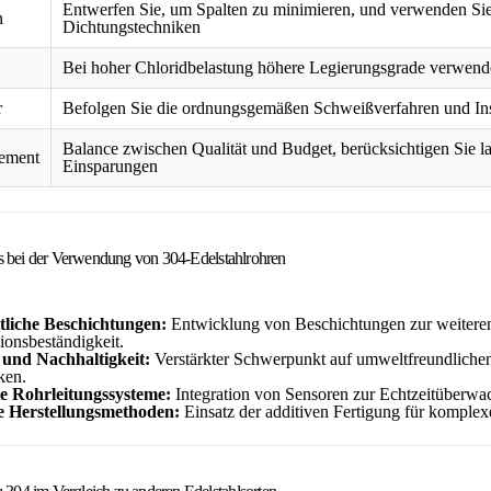
Entwerfen Sie, um Spalten zu minimieren, und verwenden Sie
n
Dichtungstechniken
Bei hoher Chloridbelastung höhere Legierungsgrade verwend
r
Befolgen Sie die ordnungsgemäßen Schweißverfahren und In
Balance zwischen Qualität und Budget, berücksichtigen Sie la
ement
Einsparungen
s bei der Verwendung von 304-Edelstahlrohren
ttliche Beschichtungen:
Entwicklung von Beschichtungen zur weitere
ionsbeständigkeit.
 und Nachhaltigkeit:
Verstärkter Schwerpunkt auf umweltfreundlichen
ken.
te Rohrleitungssysteme:
Integration von Sensoren zur Echtzeitüberwa
e Herstellungsmethoden:
Einsatz der additiven Fertigung für komple