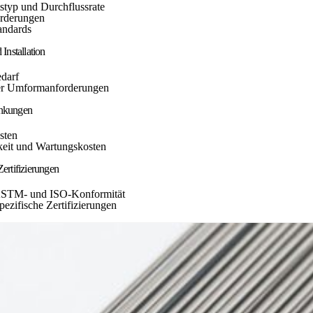
tstyp und Durchflussrate
rderungen
andards
 Installation
darf
er Umformanforderungen
änkungen
sten
keit und Wartungskosten
Zertifizierungen
STM- und ISO-Konformität
ezifische Zertifizierungen