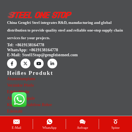
China Gengfei Steel integrates R&D, manufacturing and global
distribution to provide quality steel and reliable one-stop supply chain
services for your projects.
Tel: +8619138164778
WhatsApp:
+8619138164778
E-Mail:
Steel1Stop@gengfeisteneel.com
Heißes Produkt
Aluminiumplatte
Verzinkte Pfeife
Edelstahlrohr
Aluminiumspule
Karbelstahl nahtlose Rohre
Edelstahl
Nützliche Links
Hinterlasse deine
Kontaktieren Sie uns
Anfrage
E-Mail
WhatsApp
Anfrage
Spitze
Unsere Dienste