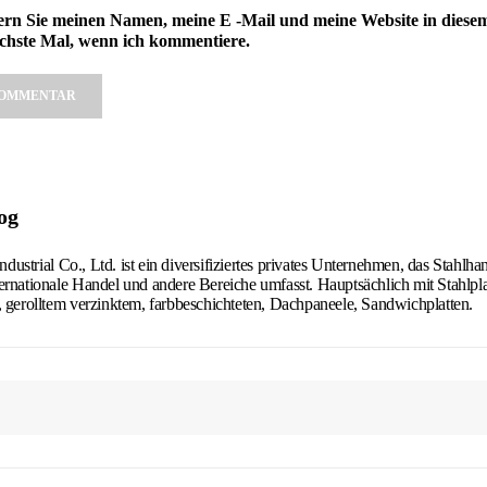
ern Sie meinen Namen, meine E -Mail und meine Website in diese
ächste Mal, wenn ich kommentiere.
e:
og
ustrial Co., Ltd. ist ein diversifiziertes privates Unternehmen, das Stahlha
ternationale Handel und andere Bereiche umfasst. Hauptsächlich mit Stahlplat
m, gerolltem verzinktem, farbbeschichteten, Dachpaneele, Sandwichplatten.