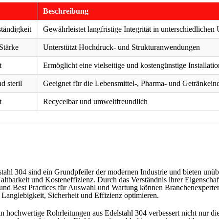
Beschreibung
tändigkeit
Gewährleistet langfristige Integrität in unterschiedlich
Stärke
Unterstützt Hochdruck- und Strukturanwendungen
t
Ermöglicht eine vielseitige und kostengünstige Installatio
 steril
Geeignet für die Lebensmittel-, Pharma- und Getränkeind
t
Recycelbar und umweltfreundlich
tahl 304 sind ein Grundpfeiler der modernen Industrie und bieten unüb
Haltbarkeit und Kosteneffizienz. Durch das Verständnis ihrer Eigenschaf
d Best Practices für Auswahl und Wartung können Branchenexperten
 Langlebigkeit, Sicherheit und Effizienz optimieren.
 in hochwertige Rohrleitungen aus Edelstahl 304 verbessert nicht nur di