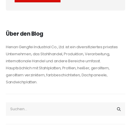
Alternative:
Über den Blog
Henan Gengfei Industrial Co., Ltd. ist ein diversifiziertes privates
Unternehmen, das Stahlhandel, Produktion, Verarbeitung,
internationale Handel und andere Bereiche umfasst.
Hauptsächlich mit Stahlplatten, Profilen, heißer, gerolltem,
gerolltem verzinktem, farbbeschichteten, Dachpaneele,
Sandwichplatten.