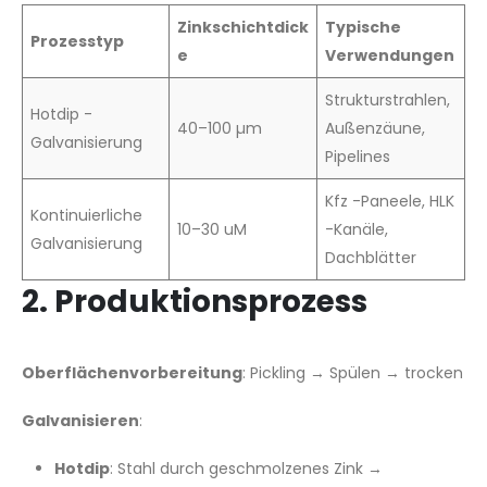
Zinkschichtdick
Typische
Prozesstyp
e
Verwendungen
Strukturstrahlen,
Hotdip -
40–100 µm
Außenzäune,
Galvanisierung
Pipelines
Kfz -Paneele, HLK
Kontinuierliche
10–30 uM
-Kanäle,
Galvanisierung
Dachblätter
2. Produktionsprozess
Oberflächenvorbereitung
: Pickling → Spülen → trocken
Galvanisieren
:
Hotdip
: Stahl durch geschmolzenes Zink →