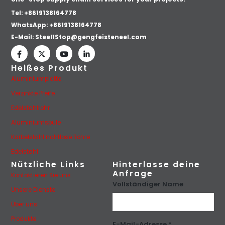
Tel: +8619138164778
WhatsApp:
+8619138164778
E-Mail:
Steel1Stop@gengfeisteneel.com
Heißes Produkt
Aluminiumplatte
Verzinkte Pfeife
Edelstahlrohr
Aluminiumspule
Karbelstahl nahtlose Rohre
Edelstahl
Nützliche Links
Hinterlasse deine
Anfrage
Kontaktieren Sie uns
Vollständiger Name
Unsere Dienste
Über uns
Produkte
E-Mail-Adresse *