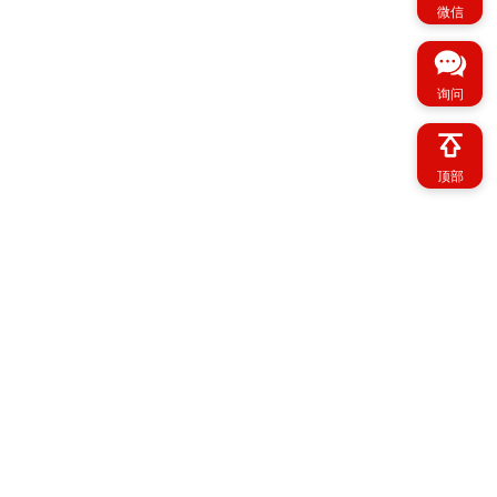
微信
询问
顶部