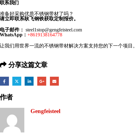
联系我们
准备好采购优质不锈钢带材了吗？
请立即联系耿飞钢铁获取定制报价。
电子邮件：
steel1stop@gengfeisteel.com
WhatsApp：
+8619138164778
让我们用世界一流的不锈钢带材解决方案支持您的下一个项目。
分享这篇文章
作者
Gengfeisteel