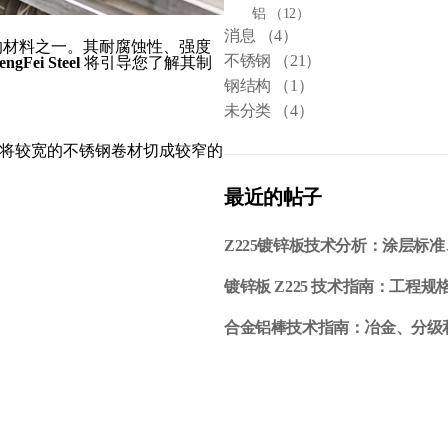
铝
（12）
消息
（4）
的材料之一。其耐腐蚀性、强度
不锈钢
（21）
engFei Steel
将引导您了解其制
钢结构
（1）
未分类
（4）
过将较宽的不锈钢卷材切成较窄的
最近的帖子
Z225镀锌板技术分析：涂层标
镀锌板 Z225 技术指南：工程
合金铝棒技术指南：冶金、分级