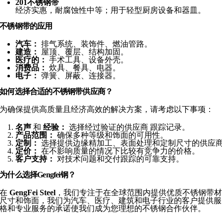
201不锈钢带
经济实惠，耐腐蚀性中等；用于轻型厨房设备和器皿。
不锈钢带的应用
汽车：
排气系统、装饰件、燃油管路。
建造：
屋顶、覆层、结构加固。
医疗的：
手术工具、设备外壳。
消费品：
炊具、餐具、电器。
电子：
弹簧、屏蔽、连接器。
如何选择合适的不锈钢带供应商？
为确保提供高质量且经济高效的解决方案，请考虑以下事项：
名声
和
经验：
选择经过验证的供应商
跟踪记录。
产品范围：
确保多种等级和饰面的可用性。
定制：
选择提供边缘精加工、表面处理和定制尺寸的供应
定价：
在不影响质量的情况下比较有竞争力的价格。
客户支持：
对技术问题和交付跟踪的可靠支持。
为什么选择Gengfei钢？
在
GengFei Steel
，我们专注于在全球范围内提供优质不锈钢带
尺寸和饰面，我们为汽车、医疗、建筑和电子行业的客户提供服
格和专业服务的承诺使我们成为您理想的不锈钢合作伙伴。