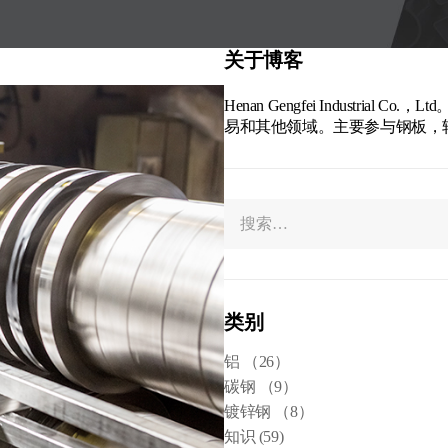
关于博客
Henan Gengfei Indust
易和其他领域。主要参与钢板，
类别
铝
（26）
碳钢
（9）
镀锌钢
（8）
知识
(59)