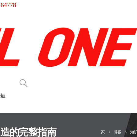
164778
接触
制造的完整指南
家
博客
知