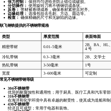
张力控制：
保持均匀进给并防止错位或破损。
分切操作：
使用旋转刀将不锈钢切成条状。
反卷：
带材被卷绕成卷，确保卷材紧密且对齐。
边缘处理：
选项包括去毛刺、方边、圆边等。
检查：
确保精确的尺寸和无缺陷的边缘。
耿飞钢铁提供的不锈钢带规格
类型
厚度范围
表面饰面
2B、BA、HL
精密带材
0.01–5毫米
4 号
冷轧带钢
0.3–3毫米
2B、文学士
热轧带钢
3-50毫米
1号
宽度
3–600毫米
可定制
常见不锈钢带钢等级
304不锈钢带
优异的耐腐蚀性和通用性；用于厨具、医疗工具和汽车零部
316不锈钢带
在海洋和化学环境中具有卓越的耐受性，使其成为造船和制
430不锈钢带
经济且可成型；常用于电器和装饰。