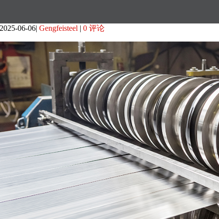
2025-06-06
Gengfeisteel
0 评论