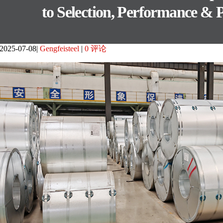
to Selection, Performance & P
2025-07-08
Gengfeisteel
0 评论