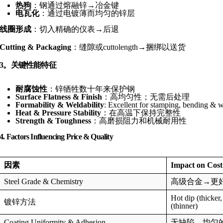
热狗
：钢通过熔融锌→冶金键
电瓦化
：通过电镀薄而均匀的锌层
线圈形成
：切入精确的仪表→后退
Cutting & Packaging
：缝隙或cuttolength→捆绑以送货
3。关键性能特征
耐腐蚀性
：锌牺牲数十年来保护钢
Surface Flatness & Finish
：高均匀性；无需后处理
Formability & Weldability
: Excellent for stamping, bending & 
Heat & Pressure Stability
：在高温下保持完整性
Strength & Toughness
：高磨损阻力和机械耐用性
4. Factors Influencing Price & Quality
因素
Impact on Cost
Steel Grade & Chemistry
高级合金→更
Hot dip (thicker
镀锌方法
(thinner)
Coating Uniformity & Adhesion
无缺陷，均匀