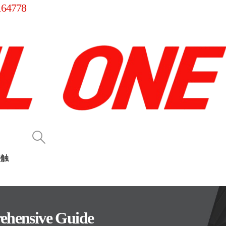
164778
接触
rehensive Guide