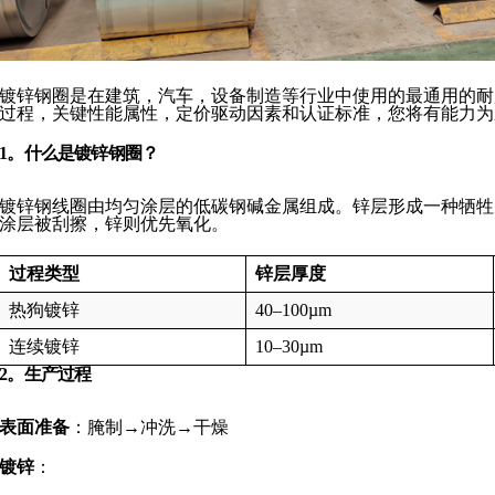
镀锌钢圈是在建筑，汽车，设备制造等行业中使用的最通用的耐
过程，关键性能属性，定价驱动因素和认证标准，您将有能力为
1。什么是镀锌钢圈？
镀锌钢线圈由均匀涂层的低碳钢碱金属组成。锌层形成一种牺牲屏
涂层被刮擦，锌则优先氧化。
过程类型
锌层厚度
热狗镀锌
40–100µm
连续镀锌
10–30µm
2。生产过程
表面准备
：腌制→冲洗→干燥
镀锌
：