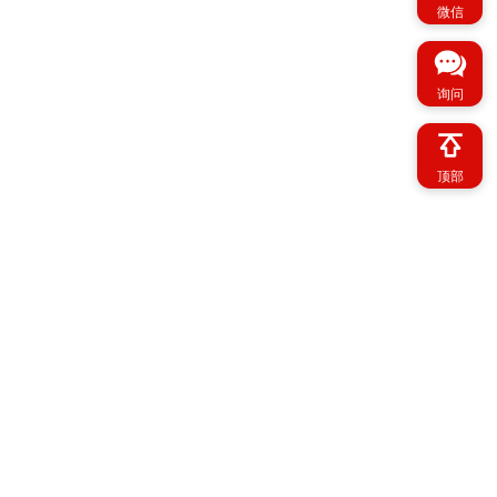
微信
询问
顶部