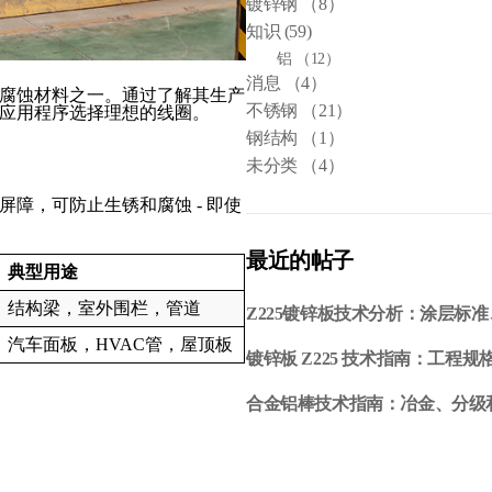
镀锌钢
（8）
知识
(59)
铝
（12）
消息
（4）
腐蚀材料之一。通过了解其生产
不锈钢
（21）
应用程序选择理想的线圈。
钢结构
（1）
未分类
（4）
障，可防止生锈和腐蚀 - 即使
最近的帖子
典型用途
结构梁，室外围栏，管道
Z225镀锌板技术分析：涂层标
汽车面板，HVAC管，屋顶板
镀锌板 Z225 技术指南：工程
合金铝棒技术指南：冶金、分级