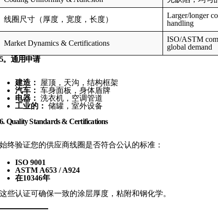
Larger/longer co
线圈尺寸（厚度，宽度，长度）
handling
ISO/ASTM compl
Market Dynamics & Certifications
global demand
5。通用申请
建造：
屋顶，天沟，结构框架
汽车：
车身面板，身体盾牌
电器：
洗衣机，空调管道
工业的：
储罐，室外设备
6. Quality Standards & Certifications
始终验证您的供应商线圈是否符合公认的标准：
ISO 9001
ASTM A653 / A924
在10346年
这些认证可确保一致的涂层厚度，粘附和钢化学。