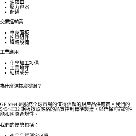
油罐車
壓力容器
儲罐
交通運輸業
車身面板
拖車組件
鐵路設備
工業應用
化學加工設備
工業地坪
結構成分
為什麼選擇廣發鋼？
GF Steel 是服務全球市場的值得信賴的鋁產品供應商。我們的
5454-H32 鋁板按照嚴格的品質控制標準製造，以確保可靠的性
能和國際合規性。
我們的優勢包括：
產品品質穩定可靠