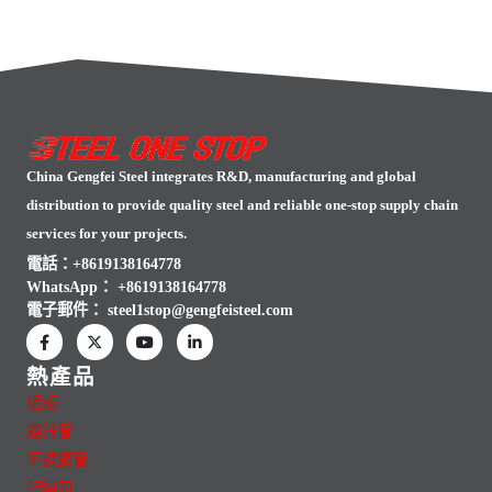
China Gengfei Steel integrates R&D, manufacturing and global
distribution to provide quality steel and reliable one-stop supply chain
services for your projects.
電話：+8619138164778
WhatsApp：
+8619138164778
電子郵件：
steel1stop@gengfeisteel.com
熱產品
鋁板
鍍鋅管
不銹鋼管
鋁線圈