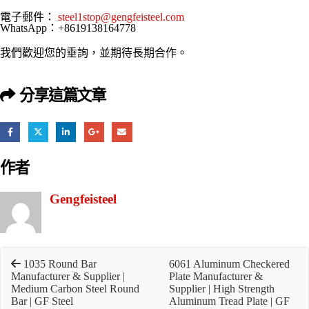
電子郵件：
steel1stop@gengfeisteel.com
WhatsApp：+8619138164778
我們歡迎您的垂詢，並期待長期合作。
分享這篇文章
作者
Gengfeisteel
1035 Round Bar
6061 Aluminum Checkered
Manufacturer & Supplier |
Plate Manufacturer &
Medium Carbon Steel Round
Supplier | High Strength
Bar | GF Steel
Aluminum Tread Plate | GF