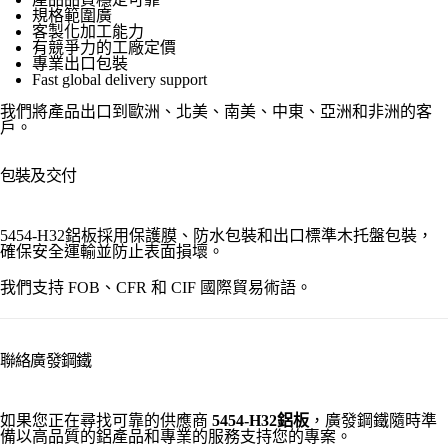
規格範圍廣
客製化加工能力
有競爭力的工廠定價
專業出口包裝
Fast global delivery support
我們將產品出口到歐洲、北美、南美、中東、亞洲和非洲的客
戶。
包裝及交付
5454-H32鋁板採用保護膜、防水包裝和出口標準木托盤包裝，
確保安全運輸並防止表面損壞。
我們支持 FOB、CFR 和 CIF 國際貿易術語。
聯絡廣發鋼鐵
如果您正在尋找可靠的供應商
5454-H32鋁板
，廣發鋼鐵隨時準
備以高品質的鋁產品和專業的服務支持您的專案。