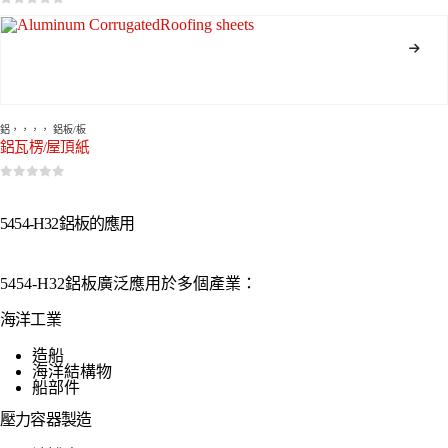
0
5分
鋁
，，，，
鋁板/板
鋁瓦楞/屋頂紙
0
5分
5454-H32鋁板的應用
5454-H32鋁板廣泛應用於多個產業：
海洋工業
造船
海洋結構物
船部件
壓力容器製造