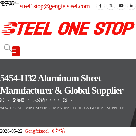
電子郵件
steel1stop@gengfeisteel.com
5454-H32 Aluminum Sheet
Manufacturer & Global Supplier
家
部落格
未分類
，，，，
鋁
5454-H32 ALUMINUM SHEET MANUFACTURER & GLOBAL SUPPLIER
2026-05-22
Gengfeisteel
0 評論