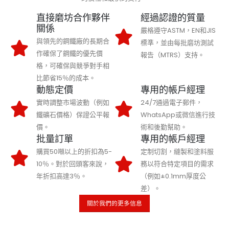
直接磨坊合作夥伴
經過認證的質量
關係
嚴格遵守ASTM，EN和JIS
與領先的鋼鐵廠的長期合
標準，並由每批磨坊測試
作確保了鋼鐵的優先價
報告（MTRS）支持。
格，可確保與競爭對手相
比節省15％的成本。
動態定價
專用的帳戶經理
實時調整市場波動（例如
24/7通過電子郵件，
鐵礦石價格）保證公平報
WhatsApp或微信進行技
價。
術和後勤幫助。
批量訂單
專用的帳戶經理
購買50噸以上的折扣為5-
定制切割，縫製和塗料服
10％。對於回頭客來說，
務以符合特定項目的需求
年折扣高達3％。
（例如±0.1mm厚度公
差）。
關於我們的更多信息