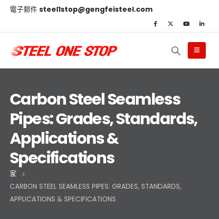
電子郵件
steel1stop@gengfeisteel.com
Carbon Steel Seamless
Pipes: Grades, Standards,
Applications &
Specifications
家
CARBON STEEL SEAMLESS PIPES: GRADES, STANDARDS,
APPLICATIONS & SPECIFICATIONS