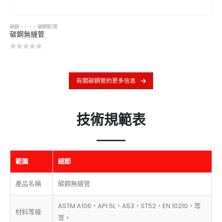
碳鋼
，，，，
碳鋼管/管
碳鋼無縫管
0
5分
有關碳鋼管的更多信息
技術規範表
範圍
細節
產品名稱
碳鋼無縫管
ASTM A106，API 5L，A53，ST52，EN 10210，等
材料等級
等。