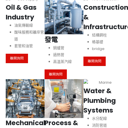
Oil & Gas
Constructio
Industry
&
Infrastructur
油氣傳輸線
酸味服務和離岸管
結構鋼柱
發電
道
樁基礎
套管和油管
鍋爐管
bridge
過熱管
離開詢問
高溫蒸汽線
離開詢問
離開詢問
Water &
Plumbing
Systems
水分配線
Mechanical
Process &
消防管道