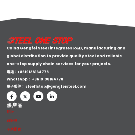
China Gengfei Steel integrates R&D, manufacturing and
global distribution to provide quality steel and reliable
one-stop supply chain services for your projects.
電話：+8619138164778
WhatsApp：
+8619138164778
電子郵件：
steel1stop@gengfeisteel.com
熱產品
鋁板
鍍鋅管
不銹鋼管