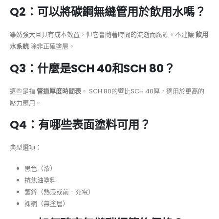
Q2：可以將碳鋼無縫管用於飲用水嗎？
雖然強大且具有成本效益，但它會隨著時間的流逝而腐蝕。不建議
飲用
水系統
除非正確塗層。
Q3：什麼是SCH 40和SCH 80？
這些是指
管道厚度時間表
。 SCH 80的壁比SCH 40厚，適用於更高的
壓力應用。
Q4：有哪些表面塗料可用？
典型選項：
黑色（漆）
抗焦油塗料
鍍鋅（熱浸或前 - 充電）
裸鋼（無塗層）