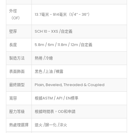
外徑
13.7毫米 - 914毫米（1/4“ - 36”）
（OF）
壁厚
SCH 10 - XXS /自定義
長度
5.8m / 6m / 11.8m / 12m /自定義
製造方法
熱捲 /冷繪
表面飾面
黑色 /上油 /裸露
最終類型
Plain, Beveled, Threaded & Coupled
寬容
根據ASTM / API / EN標準
壓力等級
根據時間表，OD和申請
熱處理選擇
退火 /歸一化 /淬火