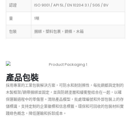
認證
ISO 9001 / API 5L / EN 10204 3.1 / SGS / BV
量
1噸
包裝
捆綁，塑料包裹，鋼條，木箱
產品包裝
採用專業的工業包裝解決方案，可防水和耐刮擦性，每批鋼都與定制的
木製框架/鋼帶捆綁並固定，並與防銹塗層和緩衝墊結合在一起，以確
保運輸過程中的零傷害。清除產品模型，批處理編號和外部包裝上的存
儲標識，支持定制的企業徽標和信息標籤。環保和可回收的包裝材料實
踐綠色概念，降低運輸和拆卸成本。