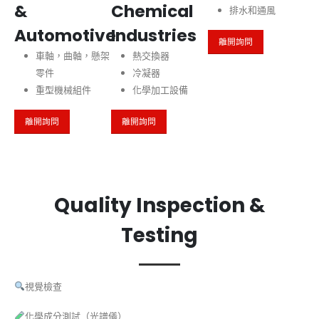
&
Chemical
排水和通風
Automotive
Industries
離開詢問
車軸，曲軸，懸架
熱交換器
零件
冷凝器
重型機械組件
化學加工設備
離開詢問
離開詢問
Quality Inspection &
Testing
視覺檢查
化學成分測試（光譜儀）