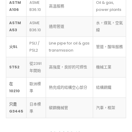
ASTM
ASME
Oil & gas,
高溫服務
A106
B36.10
power plants
ASTM
ASME
水，煤氣，空氣
通用管道
A53
B36.10
線
PSL1 /
Line pipe for oil & gas
火5L
管道，酸味服務
PSL2
transmission
從2391
ST52
高強度，良好的可焊性
機械工業
年開始
在
歐洲標
熱完成的結構空心部分
結構鋼鐵
10210
準
只是
日本標
碳鋼機械管
汽車，框架
G3445
準