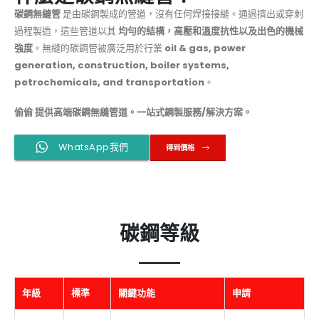
碳鋼無縫管
是由碳鋼製成的管道，沒有任何焊接接縫。通過擠出或穿刺
過程製造，這些管道以其
均勻的結構，高壓和溫度抗性以及出色的機械
強度
。無縫的碳鋼管被廣泛用於行業
oil & gas, power
generation, construction, boiler systems,
petrochemicals, and transportation
。
偷偷
提供高端碳鋼無縫管道。一站式鋼製服務/解決方案。
WhatsApp我們
得到價格
碳鋼等級
年級
標準
關鍵功能
申請