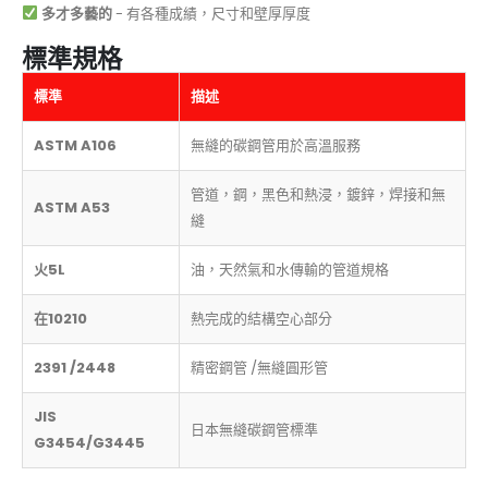
多才多藝的
- 有各種成績，尺寸和壁厚厚度
標準規格
標準
描述
ASTM A106
無縫的碳鋼管用於高溫服務
管道，鋼，黑色和熱浸，鍍鋅，焊接和無
ASTM A53
縫
火5L
油，天然氣和水傳輸的管道規格
在10210
熱完成的結構空心部分
2391 /2448
精密鋼管 /無縫圓形管
JIS
日本無縫碳鋼管標準
G3454/G3445