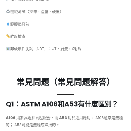
機械測試（拉伸，產量，硬度）
靜靜壓測試
維度檢查
非破壞性測試（NDT）：UT，渦流，X射線
常見問題（常見問題解答）
Q1：ASTM A106和A53有什麼區別？
A106
用於高溫和高壓服務，而
A53
用於通用應用。 A106通常是無縫
的； A53可能是無縫或焊接的。