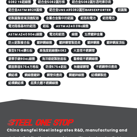
6082 T6鋁線圈
鋁合金5082圓形條
鋁合金5082圓形酒吧庫存商
鋁合金ASTM B928圓條
鋁合金UNS A95082圓形BARSEXPORTER
鋁圓盤
鋁製圓盤玻璃頂適配器
金屬合金盤中的鋁圓
鋁箔和電池
鋁箔電池
電池陰極基材的鋁箔
鋁板
ASTM A240 316L線圈
ASTM A240 904L線圈
電池和鋁箔
線圈
瓦楞鍍鋅金屬
防火鋁製複合板
鍍鋅鋼線圈
鍍鋅鋼管製造商
鍍鋅鋼圈
鍍鋅鋼屋頂板
重型5754鑽石板
高強度鋁線圈6082
大直徑不銹鋼管
豪華手錶904L線圈
海洋級鋁製胎面板
醫療級不銹鋼線圈
鏡面飾面5754方格板
防滑5754鋁板
無縫碳鋼管
不銹鋼帶供應商
鋼結構
鋼線圈鍍鋅
鋼管供應商
鋼鍍鋅線圈
結構鋼製造
結構鋼結構
超奧氏體不銹鋼線圈
China Gengfei Steel integrates R&D, manufacturing and