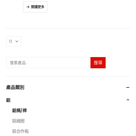
0
5分
閱讀更多
搜尋
產品類別
鋁
鋁條/桿
鋁線圈
鋁合作板