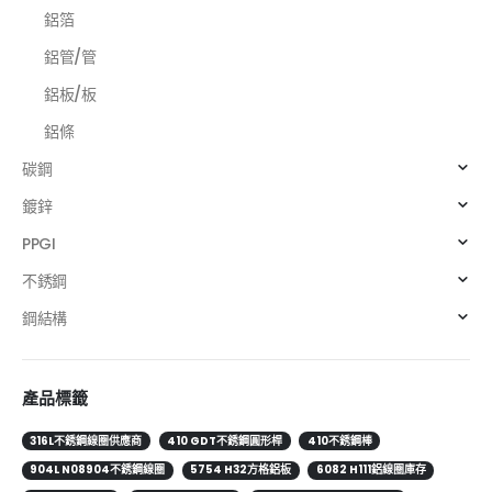
鋁箔
鋁管/管
鋁板/板
鋁條
碳鋼
鍍鋅
PPGI
不銹鋼
鋼結構
產品標籤
316L不銹鋼線圈供應商
410 GDT不銹鋼圓形桿
410不銹鋼棒
904L N08904不銹鋼線圈
5754 H32方格鋁板
6082 H111鋁線圈庫存