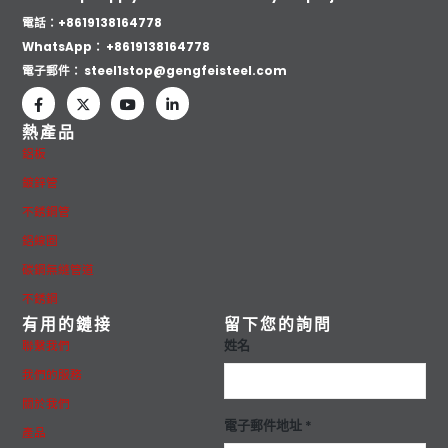
電話：+8619138164778
WhatsApp：
+8619138164778
電子郵件：
steel1stop@gengfeisteel.com
熱產品
鋁板
鍍鋅管
不銹鋼管
鋁線圈
碳鋼無縫管道
不銹鋼
有用的鏈接
留下您的詢問
姓名
聯繫我們
我們的服務
關於我們
電子郵件地址 *
產品