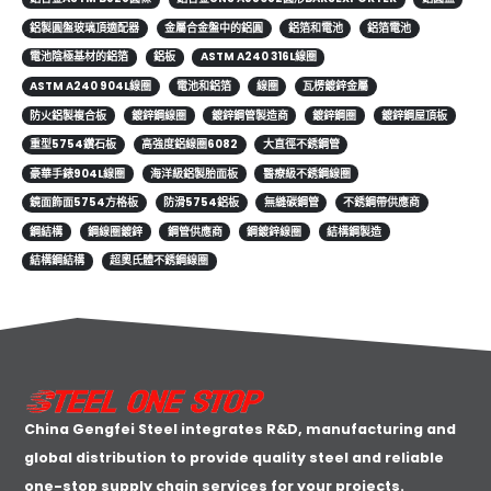
鋁製圓盤玻璃頂適配器
金屬合金盤中的鋁圓
鋁箔和電池
鋁箔電池
電池陰極基材的鋁箔
鋁板
ASTM A240 316L線圈
ASTM A240 904L線圈
電池和鋁箔
線圈
瓦楞鍍鋅金屬
防火鋁製複合板
鍍鋅鋼線圈
鍍鋅鋼管製造商
鍍鋅鋼圈
鍍鋅鋼屋頂板
重型5754鑽石板
高強度鋁線圈6082
大直徑不銹鋼管
豪華手錶904L線圈
海洋級鋁製胎面板
醫療級不銹鋼線圈
鏡面飾面5754方格板
防滑5754鋁板
無縫碳鋼管
不銹鋼帶供應商
鋼結構
鋼線圈鍍鋅
鋼管供應商
鋼鍍鋅線圈
結構鋼製造
結構鋼結構
超奧氏體不銹鋼線圈
China Gengfei Steel integrates R&D, manufacturing and
global distribution to provide quality steel and reliable
one-stop supply chain services for your projects.