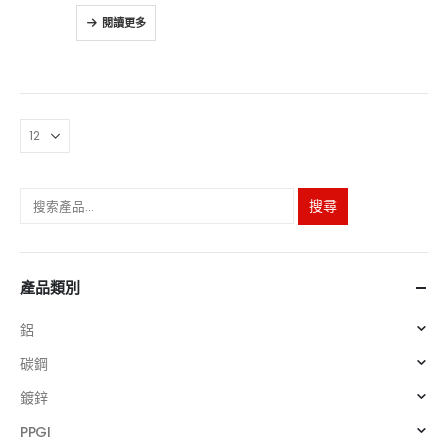
0
5分
閱讀更多
搜尋
產品類別
鋁
碳鋼
鍍鋅
PPGI