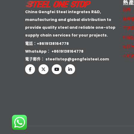
熱
鋁板
China Gengfei Steel integrates R&D,
鍍鋅
manufacturing and global distribution to
provide quality steel and reliable one-stop
不銹
supply chain services for your projects.
鋁線
電話：+8619138164778
碳鋼
WhatsApp：
+8619138164778
不銹
電子郵件：
steel1stop@gengfeisteel.com