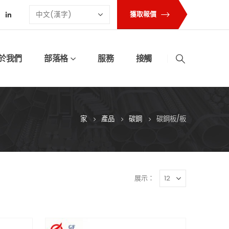
獲取報價
於我們
部落格
服務
接觸
家
產品
碳鋼
碳鋼板/板
展示：