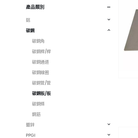
產品類別
鋁
碳鋼
碳鋼角
碳鋼桿/桿
碳鋼通道
碳鋼線圈
碳鋼管/管
碳鋼板/板
碳鋼條
鋼筋
鍍鋅
PPGI