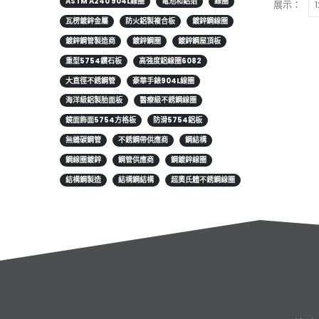
ASTM A240 904L線圈
電池和鋁箔
線圈
展示：
瓦楞鍍鋅金屬
防火鋁製複合板
鍍鋅鋼線圈
鍍鋅鋼管製造商
鍍鋅鋼圈
鍍鋅鋼屋頂板
重型5754鑽石板
高強度鋁線圈6082
大直徑不銹鋼管
豪華手錶904L線圈
海洋級鋁製胎面板
醫療級不銹鋼線圈
鏡面飾面5754方格板
防滑5754鋁板
無縫碳鋼管
不銹鋼帶供應商
鋼結構
鋼線圈鍍鋅
鋼管供應商
鋼鍍鋅線圈
結構鋼製造
結構鋼結構
超奧氏體不銹鋼線圈