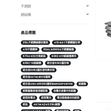
不銹鋼
鋼結構
產品標籤
316L不銹鋼線圈供應商
410 GDT不銹鋼圓形桿
410不銹鋼棒
904L N08904不銹鋼線圈
5754 H32方格鋁板
6082 H111鋁線圈庫存
6082 T6鋁線圈
鋁合金5082圓形條
鋁合金5082圓形酒吧庫存商
鋁合金ASTM B928圓條
鋁合金UNS A95082圓形BARSEXPORTER
鋁圓盤
鋁製圓盤玻璃頂適配器
金屬合金盤中的鋁圓
鋁箔和電池
鋁箔電池
電池陰極基材的鋁箔
鋁板
ASTM A240 316L線圈