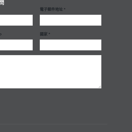
問
電子郵件地址 *
p
國家 *