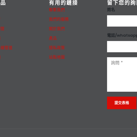
產品
有用的鏈接
留下您的詢
姓名
聯繫我們
管
我們的服務
鋼管
關於我們
電話/whatsap
圈
產品
無縫管道
隱私政策
鋼
站點地圖
Alternative: