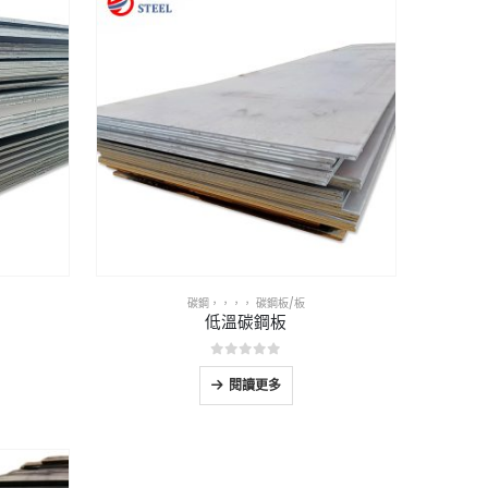
碳鋼
，，，，
碳鋼板/板
低溫碳鋼板
0
5分
閱讀更多