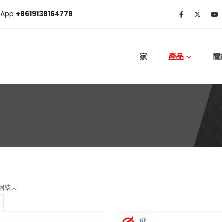
sApp
+8619138164778
家
產品
關
個結果