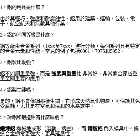
1。鋁的用途是什麼？
由於其輕巧，強度和耐腐蝕性，鋁用於建築，運輸，包裝，電
子，航空航天和無數其他行業。
2。鋁的不同等級是什麼？
鋁等級由合金系列（1xxx至7xxx）進行分類，每個系列具有特定
的合金元素和性能。常見的例子包括6061、7075和5052。
3。鋁製比鋼強？
鋁不如鋼重量強，而是
強度與重量比
非常好，非常適合節省重
量至關重要的應用。
4。鋁製生鏽嗎？
是的，鋁不會像鋼那樣生鏽。它形成天然氧化物層，可保護其免
受腐蝕，尤其是在空氣和溫和的水暴露中。
5。鑄鋁和鍛造鋁有什麼區別？
鍛煉鋁
機械地成形（滾動，擠壓），而
鑄造鋁
倒入模具中。鍛
造合金通常更強大，更具延展性。