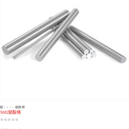
鋁
，，，，
鋁條/桿
5082鋁製條
0
5分