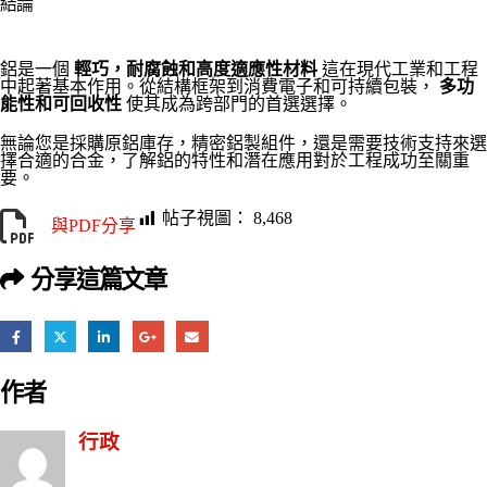
結論
鋁是一個
輕巧，耐腐蝕和高度適應性材料
這在現代工業和工程
中起著基本作用。從結構框架到消費電子和可持續包裝，
多功
能性和可回收性
使其成為跨部門的首選選擇。
無論您是採購原鋁庫存，精密鋁製組件，還是需要技術支持來選
擇合適的合金，了解鋁的特性和潛在應用對於工程成功至關重
要。
帖子視圖：
8,468
與PDF分享
分享這篇文章
作者
行政