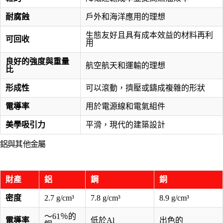
耐腐蝕
戶外和海洋應用的理想
生態友好且具有成本效益的材料再利
可回收
用
良好的強度與重量
航空航天和運輸的理想
比
形成性
可以滾動，擠壓或鑄成複雜的形狀
電導率
用於電源線和電氣組件
美學吸引力
平滑，現代的建築設計
鋁與其他金屬
財產
鋁
鋼
銅
密度
2.7 g/cm³
7.8 g/cm³
8.9 g/cm³
〜61％的
電導率
低於Al
出色的