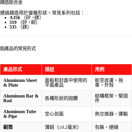
鑄造鋁合金
通過鑄造用於復雜形狀。常見系列包括：
A356
（矽 +鎂）
319
（矽 +銅）
535
（鎂）
鋁產品的常見形式
產品形式
描述
用例
Aluminum Sheet
面板和封面中使用的
航空皮膚，拖
& Plate
平面產品
車，外殼
Aluminum Bar &
結構框架，緊固
各種形狀的固體
Rod
件
Aluminum Tube
空心剖面
熱交換器，運輸
& Pipe
鋁箔
薄鋁（≤0.2毫米）
包裝，絕緣