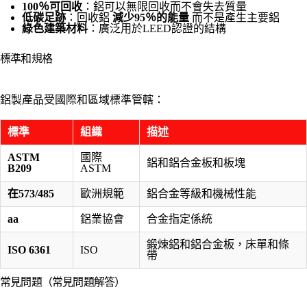
100％可回收
：鋁可以無限回收而不會失去質量
低碳足跡
：回收鋁
減少95％的能量
而不是產生主要鋁
綠色建築材料
：廣泛用於LEED認證的結構
標準和規格
鋁製產品受國際和區域標準管轄：
標準
組織
描述
ASTM
國際
鋁和鋁合金板和板塊
B209
ASTM
在573/485
歐洲規範
鋁合金等級和機械性能
aa
鋁業協會
合金指定係統
鍛煉鋁和鋁合金板，床單和條
ISO 6361
ISO
帶
常見問題（常見問題解答）