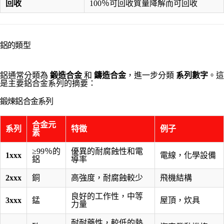
回收
100％可回收質量降解而可回收
鋁的類型
鋁通常分類為
鍛造合金
和
鑄造合金
，進一步分類
系列數字
。這
是主要鋁合金系列的摘要：
鍛煉鋁合金系列
合金元
系列
特徵
例子
素
≥99％的
優異的耐腐蝕性和電
1xxx
電線，化學設備
鋁
導率
2xxx
銅
高強度，耐腐蝕較少
飛機結構
良好的工作性，中等
3xxx
錳
屋頂，炊具
力量
耐耐藥性，較低的熱