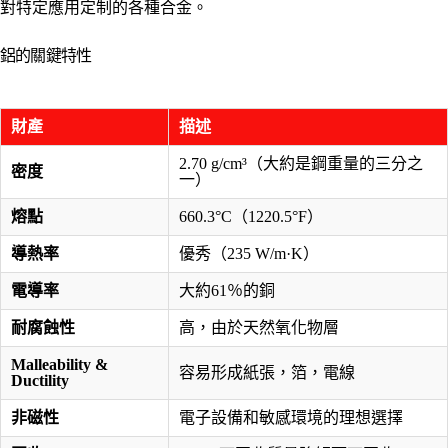
對特定應用定制的各種合金。
鋁的關鍵特性
財產
描述
2.70 g/cm³（大約是鋼重量的三分之
密度
一）
熔點
660.3°C（1220.5°F）
導熱率
優秀（235 W/m·K）
電導率
大約61％的銅
耐腐蝕性
高，由於天然氧化物層
Malleability &
容易形成紙張，箔，電線
Ductility
非磁性
電子設備和敏感環境的理想選擇