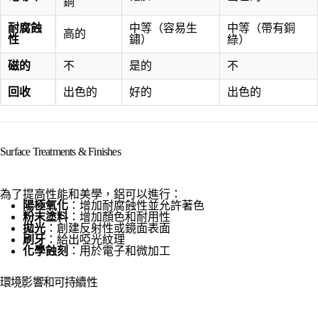
銅
耐腐蝕
中等（容易生
中等（帶有銅
高的
性
鏽）
綠）
磁的
不
是的
不
回收
出色的
好的
出色的
Surface Treatments & Finishes
為了提高性能和美學，鋁可以進行：
陽極氧化
：增加耐腐蝕性並允許著色
粉末塗料
：增加顏色和耐用性
拋光
：創建反射性或鏡面表面
刷牙
：給出啞光紋理
化學蝕刻
：用於電子和微加工
環境影響和可持續性