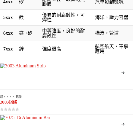
4xxx
矽
汽車發動機塊
膨脹
優異的耐腐蝕性，可
5xxx
鎂
海洋，壓力容器
焊性
中等強度，良好的耐
6xxx
鎂 +矽
構造，管道
腐蝕性
航空航天，軍事
7xxx
鋅
強度很高
應用
鋁
，，，，
鋁條
3003鋁條
0
5分