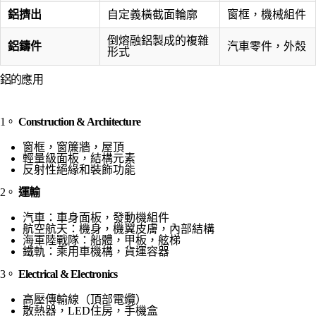
鋁擠出
自定義橫截面輪廓
窗框，機械組件
倒熔融鋁製成的複雜
鋁鑄件
汽車零件，外殼
形式
鋁的應用
1。
Construction & Architecture
窗框，窗簾牆，屋頂
輕量級面板，結構元素
反射性絕緣和裝飾功能
2。
運輸
汽車：車身面板，發動機組件
航空航天：機身，機翼皮膚，內部結構
海軍陸戰隊：船體，甲板，舷梯
鐵軌：乘用車機構，貨運容器
3。
Electrical & Electronics
高壓傳輸線（頂部電纜）
散熱器，LED住房，手機盒