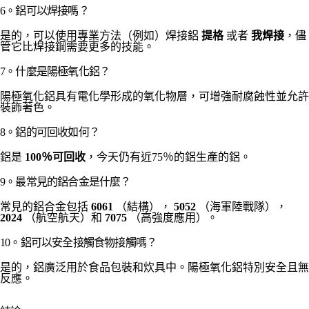
6。鋁可以焊接嗎？
是的，可以使用專業方法（例如）焊接鋁
提格
或者
我焊接
，儘
管它比焊接鋼需要更多的技能。
7。什麼是陽極氧化鋁？
陽極氧化鋁具有電化學形成的氧化物層，可增強耐腐蝕性並允許
裝飾著色。
8。鋁的可回收如何？
鋁是
100％可回收
，今天仍有近75％的鋁生產的鋁。
9。最常見的鋁合金是什麼？
常見的鋁合金包括
6061
（結構），
5052
（海軍陸戰隊），
2024
（航空航天）和
7075
（高強度應用）。
10。鋁可以安全接觸食物接觸嗎？
是的，鋁廣泛用於食品包裝和炊具中。陽極氧化鋁特別安全且無
反應。