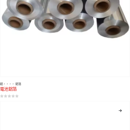
鋁
，，，，
鋁箔
電池鋁箔
0
5分