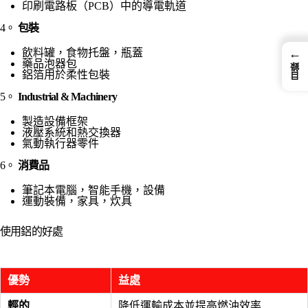
印刷電路板（PCB）中的導電軌道
4。
包裝
飲料罐，食物托盤，瓶蓋
←
藥品泡器包
目錄
鋁箔用於柔性包裝
5。
Industrial & Machinery
製造設備框架
液壓系統和熱交換器
氣動執行器零件
6。
消費品
筆記本電腦，智能手機，設備
運動裝備，家具，炊具
使用鋁的好處
優勢
益處
輕的
降低運輸成本並提高燃油效率