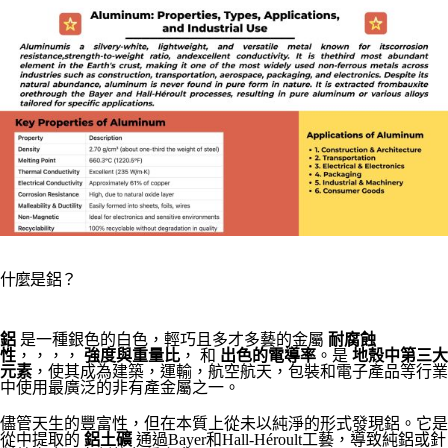
什麼是鋁？
鋁
是一種銀色的白色，輕巧且多才多藝的金屬
耐腐蝕
性
，，，，
強度與重量比
， 和
出色的電導率
。是
地殼中第三大
元素
，使其成為建築，運輸，航空航天，包裝和電子產品等行業
中使用最廣泛的非有產金屬之一。
儘管天生的豐富性，但在本質上從未以純淨的形式發現鋁。它是
從中提取的
鋁土礦
通過Bayer和Hall-Héroult工藝，導致純鋁或針