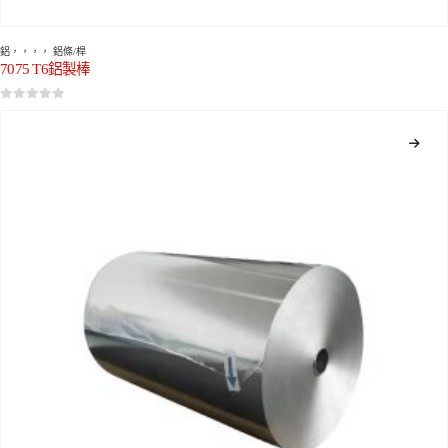
鋁
，，，，
鋁條/桿
7075 T6鋁製棒
0
5分