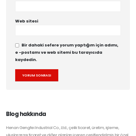
Web sitesi
Bir dahaki sefere yorum yaptığım için adımı,
e -postamı ve web sitemi bu tarayıcıda
kaydedin.
Alternative:
Blog hakkında
Henan Gengfei Industrial Co., Ltd., çelik ticaret, üretim, işleme,
uluslararası ticaret ve diğer alanları içeren çeşitlendirilmiş bir özel