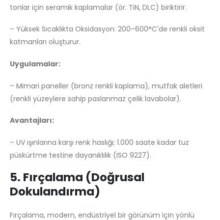
tonlar için seramik kaplamalar (ör. TiN, DLC) biriktirir.
– Yüksek Sıcaklıkta Oksidasyon: 200–600°C'de renkli oksit
katmanları oluşturur.
Uygulamalar:
– Mimari paneller (bronz renkli kaplama), mutfak aletleri
(renkli yüzeylere sahip paslanmaz çelik lavabolar).
Avantajları:
– UV ışınlarına karşı renk haslığı; 1.000 saate kadar tuz
püskürtme testine dayanıklılık (ISO 9227).
5. Fırçalama (Doğrusal
Dokulandırma)
Fırçalama, modern, endüstriyel bir görünüm için yönlü