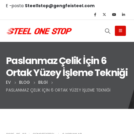
E -posta
Steel1stop@gengfeisteel.com
Paslanmaz Çelik İçin 6
Ortak Yüzey İşleme Tekniği
EV
BLOG
BILGI
PASLANMAZ ÇELIK İÇIN 6 ORTAK YÜZEY İŞLEME TEKNIĞI