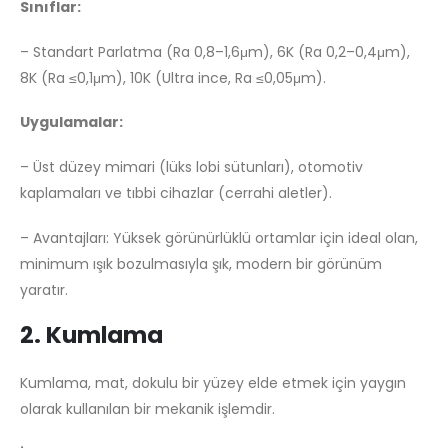
Sınıflar:
– Standart Parlatma (Ra 0,8–1,6μm), 6K (Ra 0,2–0,4μm),
8K (Ra ≤0,1μm), 10K (Ultra ince, Ra ≤0,05μm).
Uygulamalar:
– Üst düzey mimari (lüks lobi sütunları), otomotiv
kaplamaları ve tıbbi cihazlar (cerrahi aletler).
– Avantajları: Yüksek görünürlüklü ortamlar için ideal olan,
minimum ışık bozulmasıyla şık, modern bir görünüm
yaratır.
2. Kumlama
Kumlama, mat, dokulu bir yüzey elde etmek için yaygın
olarak kullanılan bir mekanik işlemdir.