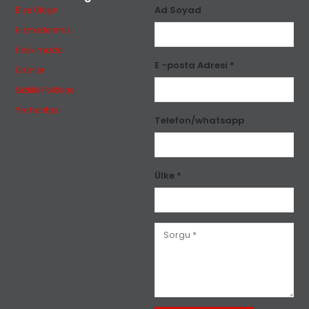
Ad Soyad
Bize Ulaşın
Hizmetlerimiz
Hakkımızda
E -posta Adresi *
Ürünler
Gizlilik Politikası
Yer haritası
Telefon/whatsapp
Ülke *