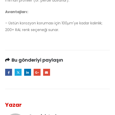
mimari profiller (ör. perde duvarlar).
Avantajları:
– Üstün korozyon koruması için 100μm'ye kadar kalınlık;
200+ RAL renk seçeneği sunar.
Bu gönderiyi paylaşın
Yazar