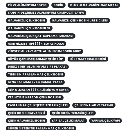
PIL VE ALÜMINYUM FOLYO
BOBIN
OLUKLU GALVANIZLI SAC METAL
YANGIN GEÇIRMEZ ALÜMINYUM KOMPOZIT SAYFA
GALVANIZLI ÇELIK BOBIN
GALVANIZLI ÇELIK BOBIN ÜRETICILERI
GALVANIZLI ÇELIK BOBINLER
GALVANIZLI ÇELIK ÇATI KAPLAMA TABAKASI
AĞIR HIZMET TIPI 5754 ELMAS PLAKA
YÜKSEK MUKAVEMETLI ALÜMINYUM BOBIN 6082
BÜYÜK ÇAPLI PASLANMAZ ÇELIK TÜP
LÜKS SAAT 904L BOBINI
DENIZ SINIFI ALÜMINYUM SIRT PLAKASI
TIBBI SINIF PASLANMAZ ÇELIK BOBIN
AYNA KAPLAMA 5754 DAMALI PLAKA
SLIP OLMAYAN 5754 ALÜMINYUM SAYFA
KESINTISIZ KARBON ÇELIK BORUSU
PASLANMAZ ÇELIK ŞERIT TEDARIKÇILERI
ÇELIK BINALAR VE YAPILAR
ÇELIK BOBIN GALVANIZLI
ÇELIK BOBIN TEDARIKÇILERI
ÇELIK GALVANIZLI BOBIN
YAPISAL ÇELIK IMALAT
YAPISAL ÇELIK YAPI
SÜPER ÖSTENITIK PASLANMAZ ÇELIK BOBIN