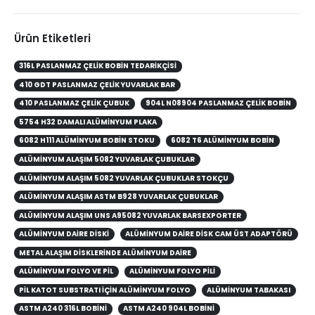
Ürün Etiketleri
316L PASLANMAZ ÇELIK BOBIN TEDARIKÇISI
410 GDT PASLANMAZ ÇELIK YUVARLAK BAR
410 PASLANMAZ ÇELIK ÇUBUK
904L N08904 PASLANMAZ ÇELIK BOBIN
5754 H32 DAMALI ALÜMINYUM PLAKA
6082 H111 ALÜMINYUM BOBIN STOKU
6082 T6 ALÜMINYUM BOBIN
ALÜMINYUM ALAŞIM 5082 YUVARLAK ÇUBUKLAR
ALÜMINYUM ALAŞIM 5082 YUVARLAK ÇUBUKLAR STOKÇU
ALÜMINYUM ALAŞIM ASTM B928 YUVARLAK ÇUBUKLAR
ALÜMINYUM ALAŞIM UNS A95082 YUVARLAK BARSEXPORTER
ALÜMINYUM DAIRE DISKI
ALÜMINYUM DAIRE DISK CAM ÜST ADAPTÖRÜ
METAL ALAŞIM DISKLERINDE ALÜMINYUM DAIRE
ALÜMINYUM FOLYO VE PIL
ALÜMINYUM FOLYO PILI
PIL KATOT SUBSTRATI IÇIN ALÜMINYUM FOLYO
ALÜMINYUM TABAKASI
ASTM A240 316L BOBINI
ASTM A240 904L BOBINI