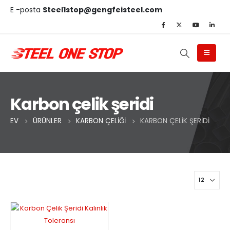
E -posta
Steel1stop@gengfeisteel.com
Karbon çelik şeridi
EV
ÜRÜNLER
KARBON ÇELIĞI
KARBON ÇELIK ŞERIDI