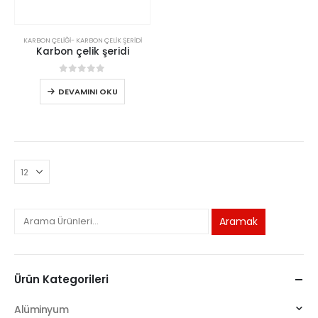
KARBON ÇELIĞI
-
KARBON ÇELIK ŞERIDI
Karbon çelik şeridi
0
5 üzerinden
DEVAMINI OKU
Aramak
Ürün Kategorileri
Alüminyum