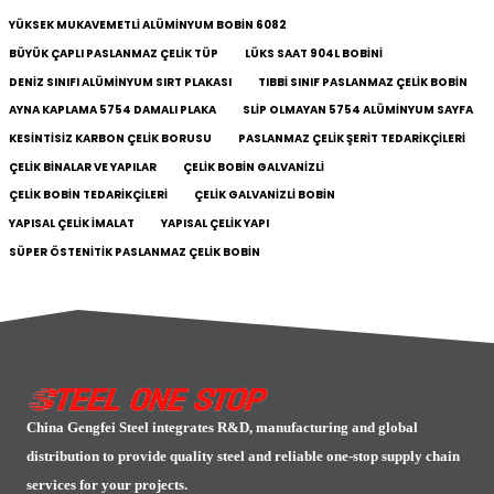
YÜKSEK MUKAVEMETLI ALÜMINYUM BOBIN 6082
BÜYÜK ÇAPLI PASLANMAZ ÇELIK TÜP
LÜKS SAAT 904L BOBINI
DENIZ SINIFI ALÜMINYUM SIRT PLAKASI
TIBBI SINIF PASLANMAZ ÇELIK BOBIN
AYNA KAPLAMA 5754 DAMALI PLAKA
SLIP OLMAYAN 5754 ALÜMINYUM SAYFA
KESINTISIZ KARBON ÇELIK BORUSU
PASLANMAZ ÇELIK ŞERIT TEDARIKÇILERI
ÇELIK BINALAR VE YAPILAR
ÇELIK BOBIN GALVANIZLI
ÇELIK BOBIN TEDARIKÇILERI
ÇELIK GALVANIZLI BOBIN
YAPISAL ÇELIK IMALAT
YAPISAL ÇELIK YAPI
SÜPER ÖSTENITIK PASLANMAZ ÇELIK BOBIN
China Gengfei Steel integrates R&D, manufacturing and global
distribution to provide quality steel and reliable one-stop supply chain
services for your projects.