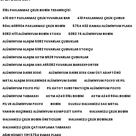
316L PASLANMAZ ÇELIK BOBIN TEDARIKÇISI
410 GDT PASLANMAZ ÇELIK YUVARLAK BAR
410 PASLANMAZ ÇELIK ÇUBUK
904L N08904 PASLANMAZ ÇELIK BOBIN
5754 H32 DAMALI ALÜMINYUM PLAKA
6082 H111 ALÜMINYUM BOBIN STOKU
6082 T6 ALÜMINYUM BOBIN
ALÜMINYUM ALAŞIM 5082 YUVARLAK ÇUBUKLAR
ALÜMINYUM ALAŞIM 5082 YUVARLAK ÇUBUKLAR STOKÇU
ALÜMINYUM ALAŞIM ASTM B928 YUVARLAK ÇUBUKLAR
ALÜMINYUM ALAŞIM UNS A95082 YUVARLAK BARSEXPORTER
ALÜMINYUM DAIRE DISKI
ALÜMINYUM DAIRE DISK CAM ÜST ADAPTÖRÜ
METAL ALAŞIM DISKLERINDE ALÜMINYUM DAIRE
ALÜMINYUM FOLYO VE PIL
ALÜMINYUM FOLYO PILI
PIL KATOT SUBSTRATI IÇIN ALÜMINYUM FOLYO
ALÜMINYUM TABAKASI
ASTM A240 316L BOBINI
ASTM A240 904L BOBINI
PIL VE ALÜMINYUM FOLYO
BOBIN
OLUKLU GALVANIZLI SAC METAL
YANGIN GEÇIRMEZ ALÜMINYUM KOMPOZIT SAYFA
GALVANIZLI ÇELIK BOBIN
GALVANIZLI ÇELIK BOBIN ÜRETICILERI
GALVANIZLI ÇELIK BOBINLER
GALVANIZLI ÇELIK ÇATI KAPLAMA TABAKASI
AĞIR HIZMET TIPI 5754 ELMAS PLAKA