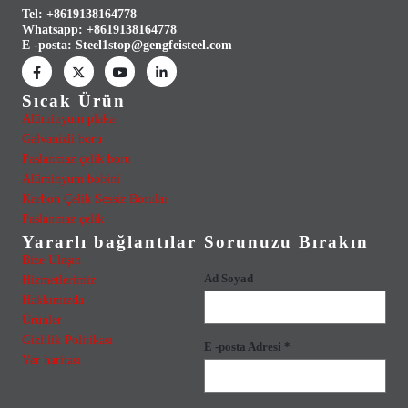
Tel: +8619138164778
Whatsapp:
+8619138164778
E -posta:
Steel1stop@gengfeisteel.com
Sıcak Ürün
Alüminyum plaka
Galvanizli boru
Paslanmaz çelik boru
Alüminyum bobini
Karbon Çelik Sessiz Borular
Paslanmaz çelik
Yararlı bağlantılar
Sorunuzu Bırakın
Bize Ulaşın
Ad Soyad
Hizmetlerimiz
Hakkımızda
Ürünler
Gizlilik Politikası
E -posta Adresi *
Yer haritası