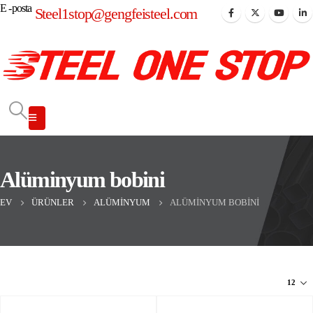
E -posta
Steel1stop@gengfeisteel.com
Alüminyum bobini
EV
ÜRÜNLER
ALÜMINYUM
ALÜMINYUM BOBINI