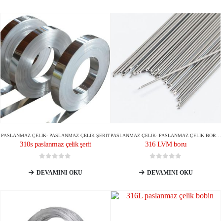
PASLANMAZ ÇELIK
-
PASLANMAZ ÇELIK ŞERIT
PASLANMAZ ÇELIK
-
PASLANMAZ ÇELIK BORU/TÜP
310s paslanmaz çelik şerit
316 LVM boru
0
5 üzerinden
0
5 üzerinden
DEVAMINI OKU
DEVAMINI OKU