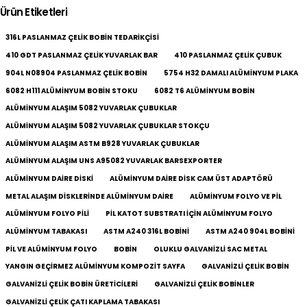
Ürün Etiketleri
316L PASLANMAZ ÇELIK BOBIN TEDARIKÇISI
410 GDT PASLANMAZ ÇELIK YUVARLAK BAR
410 PASLANMAZ ÇELIK ÇUBUK
904L N08904 PASLANMAZ ÇELIK BOBIN
5754 H32 DAMALI ALÜMINYUM PLAKA
6082 H111 ALÜMINYUM BOBIN STOKU
6082 T6 ALÜMINYUM BOBIN
ALÜMINYUM ALAŞIM 5082 YUVARLAK ÇUBUKLAR
ALÜMINYUM ALAŞIM 5082 YUVARLAK ÇUBUKLAR STOKÇU
ALÜMINYUM ALAŞIM ASTM B928 YUVARLAK ÇUBUKLAR
ALÜMINYUM ALAŞIM UNS A95082 YUVARLAK BARSEXPORTER
ALÜMINYUM DAIRE DISKI
ALÜMINYUM DAIRE DISK CAM ÜST ADAPTÖRÜ
METAL ALAŞIM DISKLERINDE ALÜMINYUM DAIRE
ALÜMINYUM FOLYO VE PIL
ALÜMINYUM FOLYO PILI
PIL KATOT SUBSTRATI IÇIN ALÜMINYUM FOLYO
ALÜMINYUM TABAKASI
ASTM A240 316L BOBINI
ASTM A240 904L BOBINI
PIL VE ALÜMINYUM FOLYO
BOBIN
OLUKLU GALVANIZLI SAC METAL
YANGIN GEÇIRMEZ ALÜMINYUM KOMPOZIT SAYFA
GALVANIZLI ÇELIK BOBIN
GALVANIZLI ÇELIK BOBIN ÜRETICILERI
GALVANIZLI ÇELIK BOBINLER
GALVANIZLI ÇELIK ÇATI KAPLAMA TABAKASI