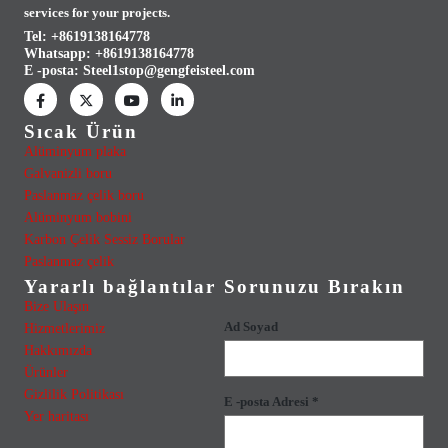
services for your projects.
Tel: +8619138164778
Whatsapp:
+8619138164778
E -posta:
Steel1stop@gengfeisteel.com
Sıcak Ürün
Alüminyum plaka
Galvanizli boru
Paslanmaz çelik boru
Alüminyum bobini
Karbon Çelik Sessiz Borular
Paslanmaz çelik
Yararlı bağlantılar
Sorunuzu Bırakın
Bize Ulaşın
Ad Soyad
Hizmetlerimiz
Hakkımızda
Ürünler
Gizlilik Politikası
E -posta Adresi *
Yer haritası