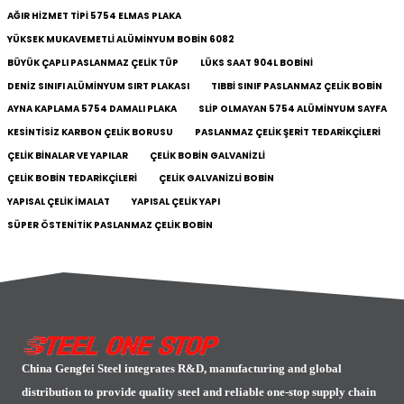
AĞIR HIZMET TIPI 5754 ELMAS PLAKA
YÜKSEK MUKAVEMETLI ALÜMINYUM BOBIN 6082
BÜYÜK ÇAPLI PASLANMAZ ÇELIK TÜP
LÜKS SAAT 904L BOBINI
DENIZ SINIFI ALÜMINYUM SIRT PLAKASI
TIBBI SINIF PASLANMAZ ÇELIK BOBIN
AYNA KAPLAMA 5754 DAMALI PLAKA
SLIP OLMAYAN 5754 ALÜMINYUM SAYFA
KESINTISIZ KARBON ÇELIK BORUSU
PASLANMAZ ÇELIK ŞERIT TEDARIKÇILERI
ÇELIK BINALAR VE YAPILAR
ÇELIK BOBIN GALVANIZLI
ÇELIK BOBIN TEDARIKÇILERI
ÇELIK GALVANIZLI BOBIN
YAPISAL ÇELIK IMALAT
YAPISAL ÇELIK YAPI
SÜPER ÖSTENITIK PASLANMAZ ÇELIK BOBIN
China Gengfei Steel integrates R&D, manufacturing and global
distribution to provide quality steel and reliable one-stop supply chain