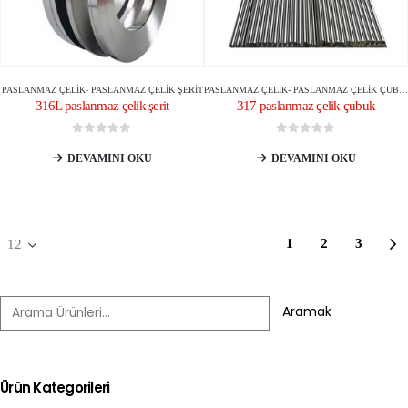
PASLANMAZ ÇELIK
-
PASLANMAZ ÇELIK ŞERIT
PASLANMAZ ÇELIK
-
PASLANMAZ ÇELIK ÇUBUK/ÇUBUK
316L paslanmaz çelik şerit
317 paslanmaz çelik çubuk
0
5 üzerinden
0
5 üzerinden
DEVAMINI OKU
DEVAMINI OKU
1
2
3
Aramak
Ürün Kategorileri