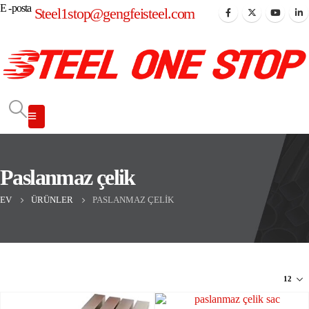
E -posta
Steel1stop@gengfeisteel.com
Paslanmaz çelik
EV
ÜRÜNLER
PASLANMAZ ÇELIK