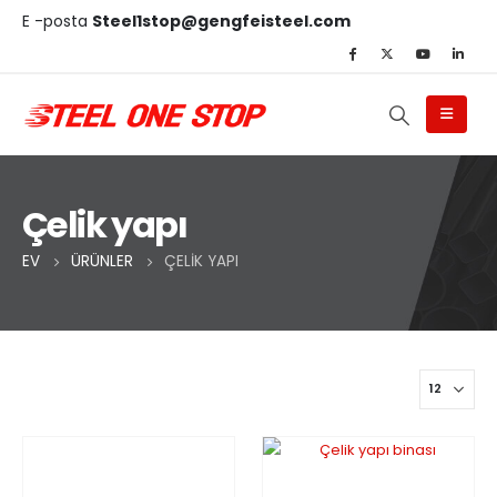
E -posta
Steel1stop@gengfeisteel.com
Çelik yapı
EV
ÜRÜNLER
ÇELIK YAPI