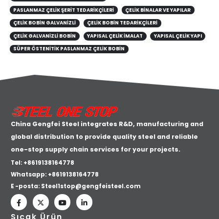
PASLANMAZ ÇELIK ŞERIT TEDARIKÇILERI
ÇELIK BINALAR VE YAPILAR
ÇELIK BOBIN GALVANIZLI
ÇELIK BOBIN TEDARIKÇILERI
ÇELIK GALVANIZLI BOBIN
YAPISAL ÇELIK IMALAT
YAPISAL ÇELIK YAPI
SÜPER ÖSTENITIK PASLANMAZ ÇELIK BOBIN
China Gengfei Steel integrates R&D, manufacturing and
global distribution to provide quality steel and reliable
one-stop supply chain services for your projects.
Tel: +8619138164778
Whatsapp:
+8619138164778
E -posta:
Steel1stop@gengfeisteel.com
Sıcak Ürün