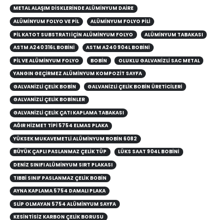
METAL ALAŞIM DISKLERINDE ALÜMINYUM DAIRE
ALÜMINYUM FOLYO VE PIL
ALÜMINYUM FOLYO PILI
PIL KATOT SUBSTRATI IÇIN ALÜMINYUM FOLYO
ALÜMINYUM TABAKASI
ASTM A240 316L BOBINI
ASTM A240 904L BOBINI
PIL VE ALÜMINYUM FOLYO
BOBIN
OLUKLU GALVANIZLI SAC METAL
YANGIN GEÇIRMEZ ALÜMINYUM KOMPOZIT SAYFA
GALVANIZLI ÇELIK BOBIN
GALVANIZLI ÇELIK BOBIN ÜRETICILERI
GALVANIZLI ÇELIK BOBINLER
GALVANIZLI ÇELIK ÇATI KAPLAMA TABAKASI
AĞIR HIZMET TIPI 5754 ELMAS PLAKA
YÜKSEK MUKAVEMETLI ALÜMINYUM BOBIN 6082
BÜYÜK ÇAPLI PASLANMAZ ÇELIK TÜP
LÜKS SAAT 904L BOBINI
DENIZ SINIFI ALÜMINYUM SIRT PLAKASI
TIBBI SINIF PASLANMAZ ÇELIK BOBIN
AYNA KAPLAMA 5754 DAMALI PLAKA
SLIP OLMAYAN 5754 ALÜMINYUM SAYFA
KESINTISIZ KARBON ÇELIK BORUSU