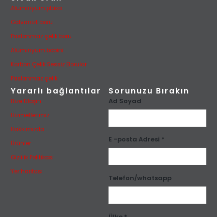
Alüminyum plaka
Galvanizli boru
Paslanmaz çelik boru
Alüminyum bobini
Karbon Çelik Sessiz Borular
Paslanmaz çelik
Yararlı bağlantılar
Sorunuzu Bırakın
Ad Soyad
Bize Ulaşın
Hizmetlerimiz
Hakkımızda
E -posta Adresi *
Ürünler
Gizlilik Politikası
Yer haritası
Telefon/whatsapp
Ülke *