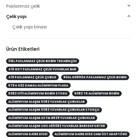
Paslanmaz çelik
Çelik yapı
Çelik yapı binası
Ürün Etiketleri
316L PASLANMAZ ÇELIK BOBIN TEDARIKÇISI
410 GDT PASLANMAZ ÇELIK YUVARLAK BAR
410 PASLANMAZ ÇELIK ÇUBUK
904L N08904 PASLANMAZ ÇELIK BOBIN
5754 H32 DAMALI ALÜMINYUM PLAKA
6082 H111 ALÜMINYUM BOBIN STOKU
6082 T6 ALÜMINYUM BOBIN
ALÜMINYUM ALAŞIM 5082 YUVARLAK ÇUBUKLAR
ALÜMINYUM ALAŞIM 5082 YUVARLAK ÇUBUKLAR STOKÇU
ALÜMINYUM ALAŞIM ASTM B928 YUVARLAK ÇUBUKLAR
ALÜMINYUM ALAŞIM UNS A95082 YUVARLAK BARSEXPORTER
ALÜMINYUM DAIRE DISKI
ALÜMINYUM DAIRE DISK CAM ÜST ADAPTÖRÜ