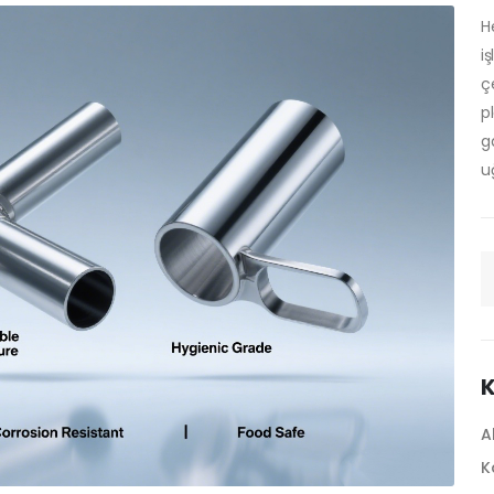
H
i
çe
p
ga
uğ
K
A
K