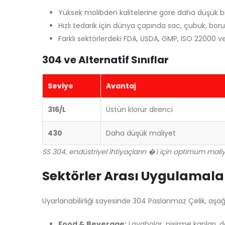
Yüksek molibden kalitelerine göre daha düşük 
Hızlı tedarik için dünya çapında sac, çubuk, boru
Farklı sektörlerdeki FDA, USDA, GMP, ISO 22000 ve I
304 ve Alternatif Sınıflar
Seviye
Avantaj
316/L
Üstün klorür direnci
430
Daha düşük maliyet
SS 304, endüstriyel ihtiyaçların �'ı için optimum mal
Sektörler Arası Uygulamala
Uyarlanabilirliği sayesinde 304 Paslanmaz Çelik, aşa
Food & Beverage:
Lavabolar, pişirme kapları, 