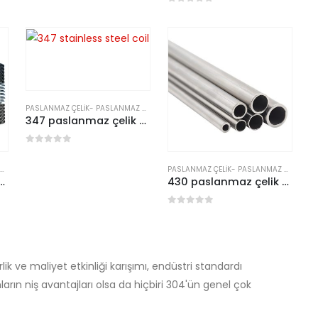
0
5 üzerinden
PASLANMAZ ÇELIK
-
PASLANMAZ ÇELIK BOBIN
347 paslanmaz çelik bobin
0
5 üzerinden
PASLANMAZ ÇELIK
-
PASLANMAZ ÇELIK BORU/TÜP
slanmaz çelik boru
430 paslanmaz çelik boru
0
5 üzerinden
lik ve maliyet etkinliği karışımı, endüstri standardı
arın niş avantajları olsa da hiçbiri 304'ün genel çok