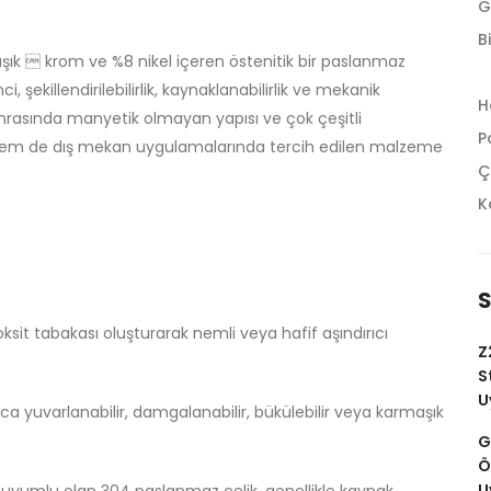
G
Bi
laşık  krom ve %8 nikel içeren östenitik bir paslanmaz
i, şekillendirilebilirlik, kaynaklanabilirlik ve mekanik
H
nrasında manyetik olmayan yapısı ve çok çeşitli
P
hem de dış mekan uygulamalarında tercih edilen malzeme
Ç
K
S
ksit tabakası oluşturarak nemli veya hafif aşındırıcı
Z
S
U
a yuvarlanabilir, damgalanabilir, bükülebilir veya karmaşık
G
Ö
U