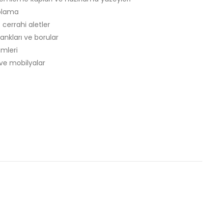
aplama
 cerrahi aletler
ankları ve borular
emleri
 ve mobilyalar