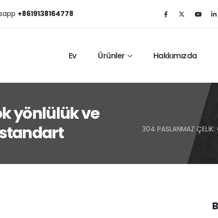
sapp
+8619138164778
Ev
Ürünler
Hakkımızda
k yönlülük ve
 standart
304 PASLANMAZ ÇELIK: 
B