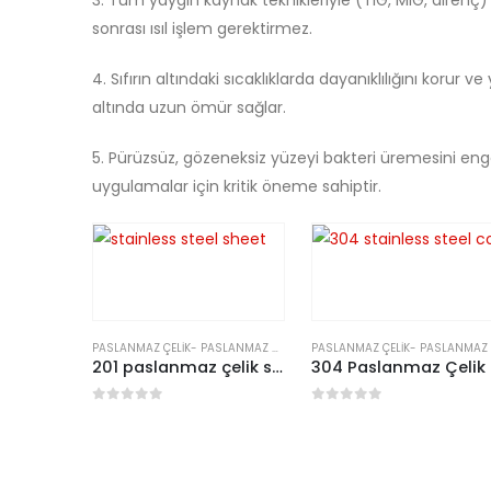
3. Tüm yaygın kaynak teknikleriyle (TIG, MIG, direnç
sonrası ısıl işlem gerektirmez.
4. Sıfırın altındaki sıcaklıklarda dayanıklılığını korur
altında uzun ömür sağlar.
5. Pürüzsüz, gözeneksiz yüzeyi bakteri üremesini enge
uygulamalar için kritik öneme sahiptir.
PASLANMAZ ÇELIK
-
PASLANMAZ ÇELIK PLAKA/TABAKA
PASLANMAZ ÇELIK
-
PASLANMAZ ÇELIK BOBIN
201 paslanmaz çelik sac
304
0
5 üzerinden
0
5 üzerinden