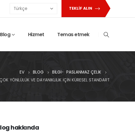
TEKLIF ALIN
Blog
Hizmet
Temas etmek
EV
BLOG
BILGI
-
PASLANMAZ ÇELIK
ÇOK YÖNLÜLÜK VE DAYANIKLILIK IÇIN KÜRESEL STANDART
log hakkında