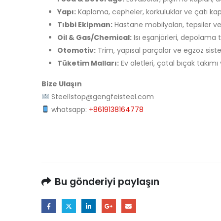
Yapı:
Kaplama, cepheler, korkuluklar ve çatı k
Tıbbi Ekipman:
Hastane mobilyaları, tepsiler ve
Oil & Gas/Chemical:
Isı eşanjörleri, depolama t
Otomotiv:
Trim, yapısal parçalar ve egzoz sist
Tüketim Malları:
Ev aletleri, çatal bıçak takımı
Bize Ulaşın
Steel1stop@gengfeisteel.com
whatsapp:
+8619138164778
Bu gönderiyi paylaşın