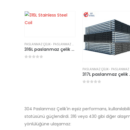
PASLANMAZ ÇELIK
-
PASLANMAZ ÇELIK BOBIN
316L paslanmaz çelik bobin
0
5 üzerinden
PASLANMAZ ÇELIK
-
PASLANMAZ ÇELIK BORU/TÜP
317L pa
0
5 üzerinden
304 Paslanmaz Çelik'in eşsiz performans, kullanılabilir
statüsünü güçlendirdi. 316 veya 430 gibi diğer alaşıml
yönlülüğüne ulaşamaz: