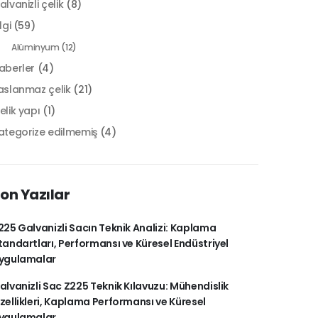
alvanizli çelik
(8)
lgi
(59)
Alüminyum
(12)
aberler
(4)
aslanmaz çelik
(21)
elik yapı
(1)
ategorize edilmemiş
(4)
on Yazılar
225 Galvanizli Sacın Teknik Analizi: Kaplama
tandartları, Performansı ve Küresel Endüstriyel
ygulamalar
alvanizli Sac Z225 Teknik Kılavuzu: Mühendislik
zellikleri, Kaplama Performansı ve Küresel
ygulamalar