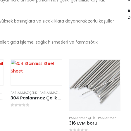
) uyumlu olan 304 paslanmaz çelik, genellikle kaynak
A
D
 ve yüksek basınçlara ve sıcaklıklara dayanarak zorlu koşullar
ller; gıda işleme, sağlık hizmetleri ve farmasötik
PASLANMAZ ÇELIK
-
PASLANMAZ ÇELIK PLAKA/TABAKA
 Paslanmaz Çelik Bobin 1.4301
304 Paslanmaz Çelik Sac
0
5 üzerinden
PASLANMAZ ÇELIK
-
PASLANMAZ ÇELIK BORU/TÜP
316 LVM boru