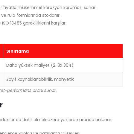
bir fiyatla mükemmel korozyon koruması sunar.
 ve rulo formlarında stoklanır.
SO 13485 gerekliliklerini karşılar.
Sınırlama
Daha yüksek maliyet (2-3x 304)
Zayıf kaynaklanabilirlik, manyetik
iyet-performans oranı sunar.
r
ğıdakiler de dahil olmak üzere yüzlerce üründe bulunur:
demleme kapları ve hazırlama yüzeyleri