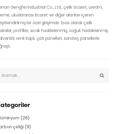
enan Gengfei Industrial Co., Ltd., çelik ticaret, üretim,
şleme, uluslararası ticaret ve diğer alanları içeren
şitlendirilmiş bir özel girişimdir. Esas olarak çelik
lakalar, profiller, sıcak haddelenmiş, soğuk haddelenmiş
lvanizli, renk kaplı, çatı panelleri, sandviç panellerle
raştı.
ategoriler
lüminyum
(26)
arbon çeliği
(9)