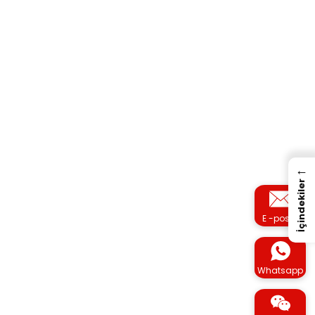
←
İçindekiler
E -posta
Whatsapp