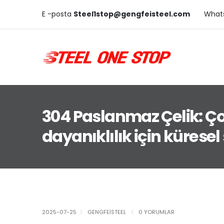
E -posta
Steel1stop@gengfeisteel.com
What
304 Paslanmaz Çelik: Ço
dayanıklılık için küresel
2025-07-25
GENGFEISTEEL
0 YORUMLAR