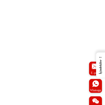
←
İçindekiler
E -posta
Whatsapp