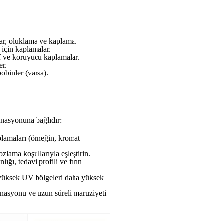
lar, oluklama ve kaplama.
için kaplamalar.
f ve koruyucu kaplamalar.
er.
obinler (varsa).
inasyonuna bağlıdır:
lamaları (örneğin, kromat
zlama koşullarıyla eşleştirin.
ığı, tedavi profili ve fırın
ya yüksek UV bölgeleri daha yüksek
asyonu ve uzun süreli maruziyeti