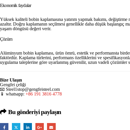
Ekonomik faydalar
Yüksek kaliteli bobin kaplamasına yatırım yapmak bakımı, değiştirme mal
azaltır. Doğru kaplamanın seçilmesi genellikle daha düşük başlangıç ma
yaşam döngüsü değeri verir.
Çözüm
Alüminyum bobin kaplaması, ürün ömrü, estetik ve performansta birden f
faktördür. Kaplama türlerini, performans özelliklerini ve spesifikasyon
uygulama taleplerine göre uyarlanmış güvenilir, uzun vadeli çözümler s
Bize Ulaşın
Gengfei çeliği
📧
Steel1stop@gengfeisteel.com
📱 whatsapp:
+86 191 3816 4778
Bu gönderiyi paylaşın