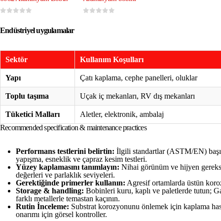
0
5 üzerinden
0
5 üzerinden
Endüstriyel uygulamalar
Sektör
Kullanım Koşulları
Yapı
Çatı kaplama, cephe panelleri, oluklar
Toplu taşıma
Uçak iç mekanları, RV dış mekanları
Tüketici Malları
Aletler, elektronik, ambalaj
Recommended specification & maintenance practices
Performans testlerini belirtin:
İlgili standartlar (ASTM/EN) başı
yapışma, esneklik ve çapraz kesim testleri.
Yüzey kaplamasını tanımlayın:
Nihai görünüm ve hijyen gereksi
değerleri ve parlaklık seviyeleri.
Gerektiğinde primerler kullanın:
Agresif ortamlarda üstün koro
Storage & handling:
Bobinleri kuru, kaplı ve paletlerde tutun; 
farklı metallerle temastan kaçının.
Rutin İnceleme:
Substrat korozyonunu önlemek için kaplama hasar
onarımı için görsel kontroller.