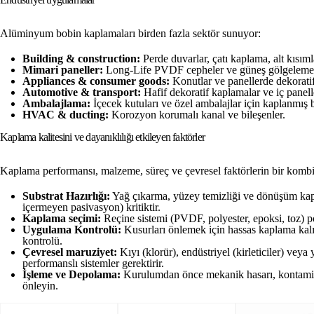
Alüminyum bobin kaplamaları birden fazla sektör sunuyor:
Building & construction:
Perde duvarlar, çatı kaplama, alt kısım
Mimari paneller:
Long-Life PVDF cepheler ve güneş gölgeleme 
Appliances & consumer goods:
Konutlar ve panellerde dekorati
Automotive & transport:
Hafif dekoratif kaplamalar ve iç panell
Ambalajlama:
İçecek kutuları ve özel ambalajlar için kaplanmış b
HVAC & ducting:
Korozyon korumalı kanal ve bileşenler.
Kaplama kalitesini ve dayanıklılığı etkileyen faktörler
Kaplama performansı, malzeme, süreç ve çevresel faktörlerin bir komb
Substrat Hazırlığı:
Yağ çıkarma, yüzey temizliği ve dönüşüm kap
içermeyen pasivasyon) kritiktir.
Kaplama seçimi:
Reçine sistemi (PVDF, polyester, epoksi, toz) po
Uygulama Kontrolü:
Kusurları önlemek için hassas kaplama kalınl
kontrolü.
Çevresel maruziyet:
Kıyı (klorür), endüstriyel (kirleticiler) ve
performanslı sistemler gerektirir.
İşleme ve Depolama:
Kurulumdan önce mekanik hasarı, kontamin
önleyin.