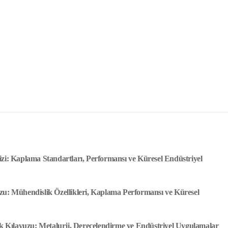
izi: Kaplama Standartları, Performansı ve Küresel Endüstriyel
zu: Mühendislik Özellikleri, Kaplama Performansı ve Küresel
Kılavuzu: Metalurji, Derecelendirme ve Endüstriyel Uygulamalar