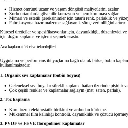
Hizmet ömrünü uzatır ve yaşam döngüsü maliyetlerini azaltır
Zorlu ortamlarda güvenilir korozyon ve nem koruması sağlar
Mimari ve estetik gereksinimler için tutarlı renk, parlaklık ve yüz
Fabrikasyona hazır malzeme sağlayarak süreç verimliliğini artırır
Küresel üreticiler ve spesifikasyonlar için, dayanıklılığı, düzenleyici ve
için doğru kaplama ve işlemi seçmek esastır.
Ana kaplama türleri ve teknolojileri
Uygulama ve performans ihtiyaçlarına bağlı olarak birkaç bobin kaplam
kullanılmaktadır:
1. Organik sıvı kaplamalar (bobin boyası)
Geleneksel sıvı boyalar sürekli kaplama hatları üzerinde pişirilir veya
Çok çeşitli renkler ve kaplamalar sağlayın (mat, saten, parlak).
2. Toz kaplama
Kuru tozun elektrostatik birikimi ve ardından kürleme.
Mükemmel film kalınlığı kontrolü, dayanıklılık ve çözücü içermey
3. PVDF ve FEVE floropolimer kaplamalar