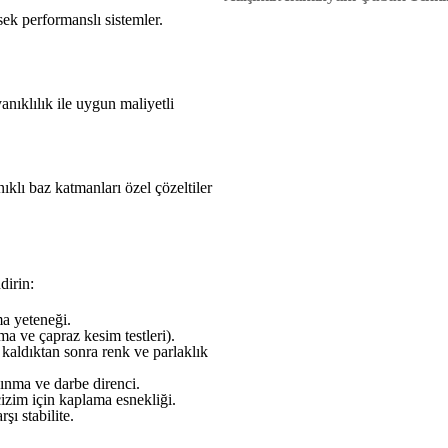
ek performanslı sistemler.
nıklılık ile uygun maliyetli
ıklı baz katmanları özel çözeltiler
dirin:
a yeteneği.
 ve çapraz kesim testleri).
aldıktan sonra renk ve parlaklık
şınma ve darbe direnci.
zim için kaplama esnekliği.
şı stabilite.