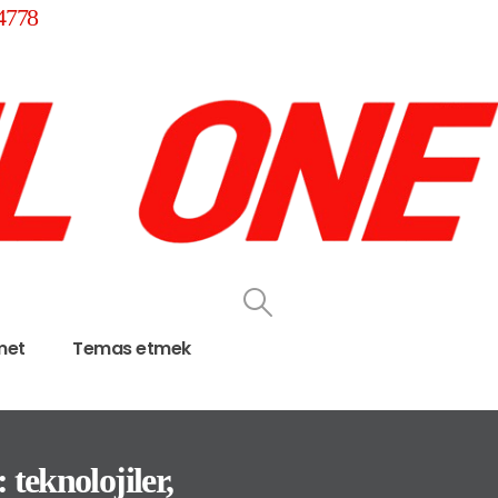
4778
met
Temas etmek
eknolojiler,