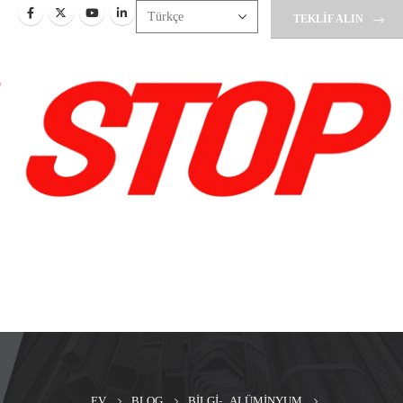
TEKLIF ALIN
EV
BLOG
BILGI
-
ALÜMINYUM