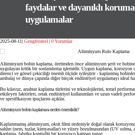
faydalar ve dayanıklı koruma i
uygulamalar
2025-08-11
Gengfeisteel
0 Yorumlar
Alüminyum bobin kaplama, üretimden önce alüminyum şerit ve bobine 
uygulayan kritik bir sonlandırma işlemidir. Uygun kaplama, korozyon di
direnci ve görsel çekiciliği önemli ölçüde iyileştirir - kaplanmış bobin
ambalaj ve dünya çapında diğer birçok endüstriyel uygulamayı ideal hale
Bu kılavuz, anahtar kaplama türlerini ve teknolojilerini, temel performan
etkileyen faktörleri, ortak endüstriyel kullanımları ve uzun vadeli perf
ve spesifikasyon ipuçlarını açıklar.
Alüminyum bobin kaplaması neden önemlidir?
Kaplanmamış alüminyum, oksit filmi nedeniyle doğal olarak korozyona d
saldırı (nem, tuzlar, kimyasallar) ve yüzey bozulmasından (UV solma, 
kaplama, fabrika kontrollü bir koruyucu katman sunar: