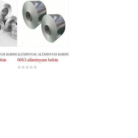
UM BOBINI
ALÜMINYUM
-
ALÜMINYUM BOBINI
obin
6063 alüminyum bobin
0
5 üzerinden