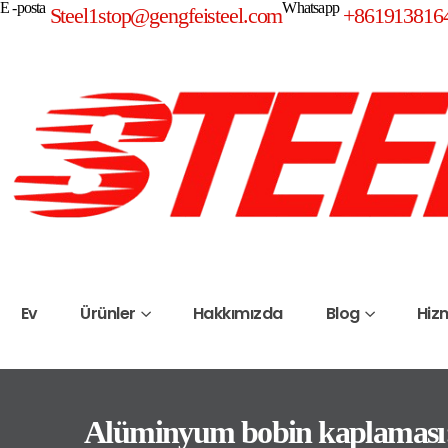
E -posta
Whatsapp
Steel1stop@gengfeisteel.com
+861913816
Ev
Ürünler
Hakkımızda
Blog
Hiz
Alüminyum bobin kaplaması: t