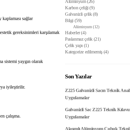
Alüminyum
(26)
Karbon çeliği
(9)
Galvanizli çelik
(8)
ey kaplaması sağlar
Bilgi
(59)
Alüminyum
(12)
 estetik gereksinimleri karşılamak
Haberler
(4)
Paslanmaz çelik
(21)
Çelik yapı
(1)
Kategorize edilmemiş
(4)
a sistemi yaygın olarak
Son Yazılar
 iyileştirilir.
Z225 Galvanizli Sacın Teknik Anal
Uygulamalar
Galvanizli Sac Z225 Teknik Kılavu
en çalışma.
Uygulamalar
Alaşımlı Alüminyum Çubuk Teknik 