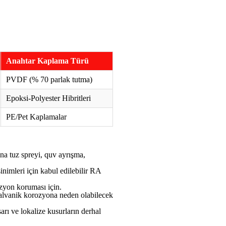
Anahtar Kaplama Türü
PVDF (% 70 parlak tutma)
Epoksi-Polyester Hibritleri
PE/Pet Kaplamalar
na tuz spreyi, quv ayrışma,
nimleri için kabul edilebilir RA
zyon koruması için.
Galvanik korozyona neden olabilecek
ı ve lokalize kusurların derhal