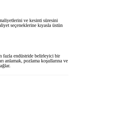
iyetlerini ve kesinti süresini
liyet seçeneklerine kıyasla üstün
azla endüstride belirleyici bir
ları anlamak, pozlama koşullarına ve
ağlar.