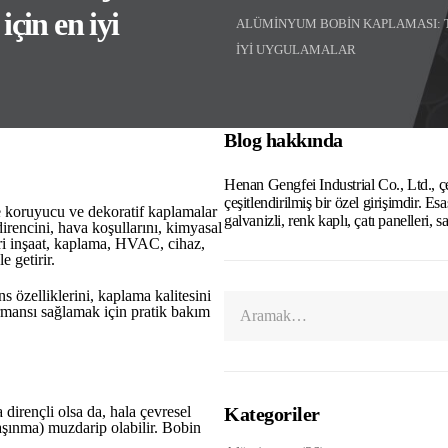
çin en iyi
ALÜMINYUM BOBIN KAPLAMASI: T
IYI UYGULAMALAR
Blog hakkında
Henan Gengfei Industrial Co., Ltd., çeli
çeşitlendirilmiş bir özel girişimdir. E
koruyucu ve dekoratif kaplamalar
galvanizli, renk kaplı, çatı panelleri, s
rencini, hava koşullarını, kimyasal
leri inşaat, kaplama, HVAC, cihaz,
 getirir.
s özelliklerini, kaplama kalitesini
ormansı sağlamak için pratik bakım
irençli olsa da, hala çevresel
Kategoriler
aşınma) muzdarip olabilir. Bobin