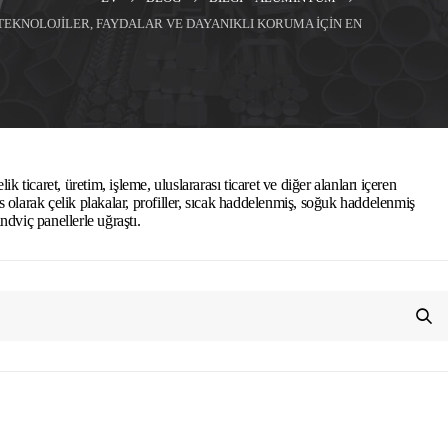
EKNOLOJILER, FAYDALAR VE DAYANIKLI KORUMA IÇIN EN
k ticaret, üretim, işleme, uluslararası ticaret ve diğer alanları içeren
sas olarak çelik plakalar, profiller, sıcak haddelenmiş, soğuk haddelenmiş
andviç panellerle uğraştı.