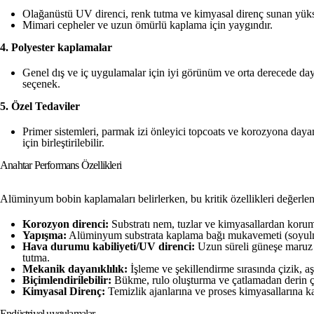
Olağanüstü UV direnci, renk tutma ve kimyasal direnç sunan yüks
Mimari cepheler ve uzun ömürlü kaplama için yaygındır.
4. Polyester kaplamalar
Genel dış ve iç uygulamalar için iyi görünüm ve orta derecede daya
seçenek.
5. Özel Tedaviler
Primer sistemleri, parmak izi önleyici topcoats ve korozyona dayan
için birleştirilebilir.
Anahtar Performans Özellikleri
Alüminyum bobin kaplamaları belirlerken, bu kritik özellikleri değerlen
Korozyon direnci:
Substratı nem, tuzlar ve kimyasallardan korum
Yapışma:
Alüminyum substrata kaplama bağı mukavemeti (soyulma
Hava durumu kabiliyeti/UV direnci:
Uzun süreli güneşe maruz k
tutma.
Mekanik dayanıklılık:
İşleme ve şekillendirme sırasında çizik, a
Biçimlendirilebilir:
Bükme, rulo oluşturma ve çatlamadan derin çi
Kimyasal Direnç:
Temizlik ajanlarına ve proses kimyasallarına kar
Endüstriyel uygulamalar