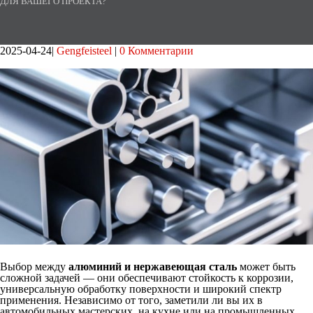
ДЛЯ ВАШЕГО ПРОЕКТА?
2025-04-24
Gengfeisteel
0 Комментарии
Выбор между
алюминий
и нержавеющая сталь
может быть
сложной задачей — они
обеспечивают стойкость к коррозии,
универсальную обработку поверхности и широкий спектр
применения. Независимо от того, заметили ли вы их в
автомобильных мастерских, на кухне или на промышленных