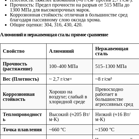
Прочность: Предел прочности на разрыв от 515 МПа до
1300 МПа для высокопрочных марок.
Коррозионная стойкость: отличная в большинстве сред
благодаря пассивному слою оксида хрома.
Общие оценки: 304, 316, 430, 420.
Алюминий и нержавеющая сталь: прямое сравнение
Нержавеющая
Свойство
Алюминий
сталь
Прочность
100–400 МПа
515–1300 МПа
(растяжение)
Вес (Плотность)
~ 2,7 г/см=
~8 г/см³
Превосходно
Хорошо на
Коррозионная
работает в
воздухе; слабый в
стойкость
большинстве
хлоридной среде
агрессивных сред
Теплопроводност
Высокий (≈205 Вт/
Низкий (≈16 Вт/
ь
м·К)
м·К)
Точка плавления
~660 °С
~1500 °С