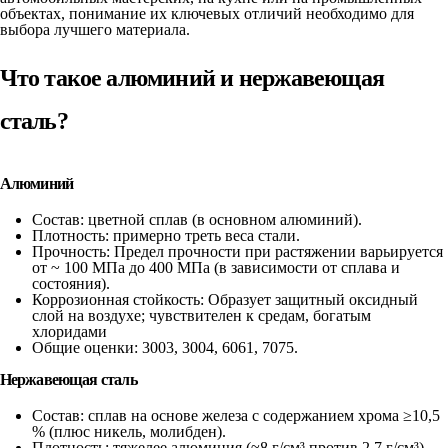
объектах, понимание их ключевых отличий необходимо для
выбора лучшего материала.
Что такое алюминий и нержавеющая
сталь?
Алюминий
Состав: цветной сплав (в основном алюминий).
Плотность: примерно треть веса стали.
Прочность: Предел прочности при растяжении варьируется
от ~ 100 МПа до 400 МПа (в зависимости от сплава и
состояния).
Коррозионная стойкость: Образует защитный оксидный
слой на воздухе; чувствителен к средам, богатым
хлоридами
Общие оценки: 3003, 3004, 6061, 7075.
Нержавеющая сталь
Состав: сплав на основе железа с содержанием хрома ≥10,5
% (плюс никель, молибден).
Плотность: тяжелее алюминия (≈8 г/см³ против 2,7 г/см³).