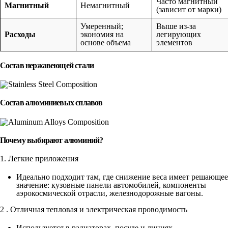
Часто магнитный
Магнитный
Немагнитный
(зависит от марки)
Умеренный;
Выше из-за
Расходы
экономия на
легирующих
основе объема
элементов
Состав нержавеющей стали
Состав алюминиевых сплавов
Почему выбирают алюминий?
1. Легкие приложения
Идеально подходит там, где снижение веса имеет решающее
значение: кузовные панели автомобилей, компоненты
аэрокосмической отрасли, железнодорожные вагоны.
2 . Отличная тепловая и электрическая проводимость
Используется в радиаторах, посуде и линиях