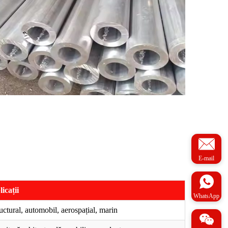
E-mail
icații
WhatsApp
uctural, automobil, aerospațial, marin