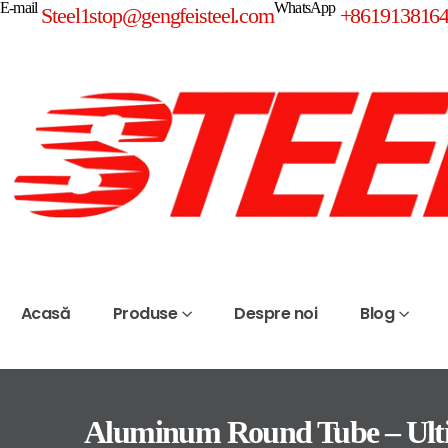
E-mail
WhatsApp
Steel1stop@gengfeisteel.com
+861913816
Acasă
Produse
Despre noi
Blog
Aluminum Round Tube – Ult