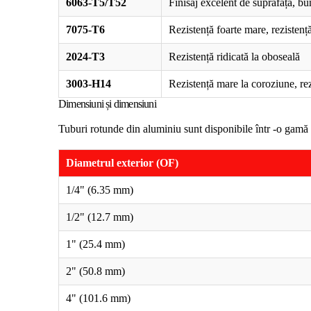
6063-T5/T52
Finisaj excelent de suprafață, b
7075-T6
Rezistență foarte mare, rezisten
2024-T3
Rezistență ridicată la oboseală
3003-H14
Rezistență mare la coroziune, re
Dimensiuni și dimensiuni
Tuburi rotunde din aluminiu sunt disponibile într -o gamă
Diametrul exterior (OF)
1/4" (6.35 mm)
1/2" (12.7 mm)
1" (25.4 mm)
2" (50.8 mm)
4" (101.6 mm)