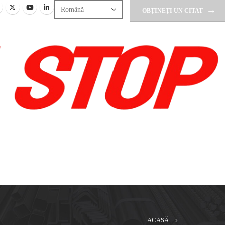
OBȚINEȚI UN CITAT
ACASĂ