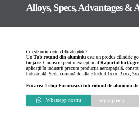
Alloys, Specs, Advantages & A
Ce este un tub rotund din aluminiu?
Un
Tub rotund din aluminiu
este un produs cilindric gol
forjare
. Cunoscut pentru excepțional
Raportul forță-gr
aplicații în industrii precum producția aerospațială, constr
industrială. Seria comună de aliaje includ 1xxx, 3xxx, 5x
Furarea 1 stop
Furnizează tub rotund de aluminiu de în
Whatsapp nostru
OBȚINEȚI PREȚ