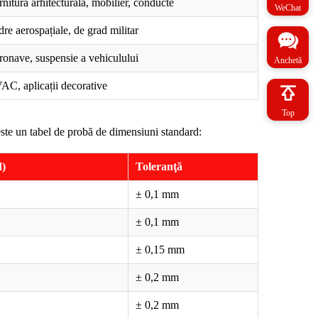
nitură arhitecturală, mobilier, conducte
WeChat
re aerospațiale, de grad militar
onave, suspensie a vehiculului
Anchetă
C, aplicații decorative
Top
este un tabel de probă de dimensiuni standard:
d)
Toleranţă
± 0,1 mm
± 0,1 mm
± 0,15 mm
± 0,2 mm
± 0,2 mm