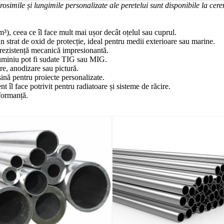
osimile și lungimile personalizate ale peretelui sunt disponibile la cere
³), ceea ce îl face mult mai ușor decât oțelul sau cuprul.
 strat de oxid de protecție, ideal pentru medii exterioare sau marine.
 rezistență mecanică impresionantă.
luminiu pot fi sudate TIG sau MIG.
ire, anodizare sau pictură.
așină pentru proiecte personalizate.
nt îl face potrivit pentru radiatoare și sisteme de răcire.
rformanță.