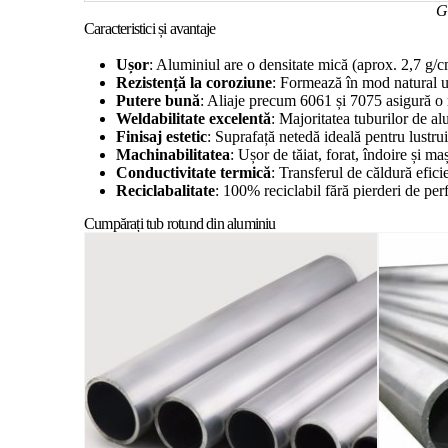
Gr
Caracteristici și avantaje
Ușor
: Aluminiul are o densitate mică (aprox. 2,7 g/cm
Rezistență la coroziune
: Formează în mod natural un
Putere bună
: Aliaje precum 6061 și 7075 asigură o
Weldabilitate excelentă
: Majoritatea tuburilor de a
Finisaj estetic
: Suprafață netedă ideală pentru lustru
Machinabilitatea
: Ușor de tăiat, forat, îndoire și m
Conductivitate termică
: Transferul de căldură eficie
Reciclabalitate
: 100% reciclabil fără pierderi de pe
Cumpărați tub rotund din aluminiu