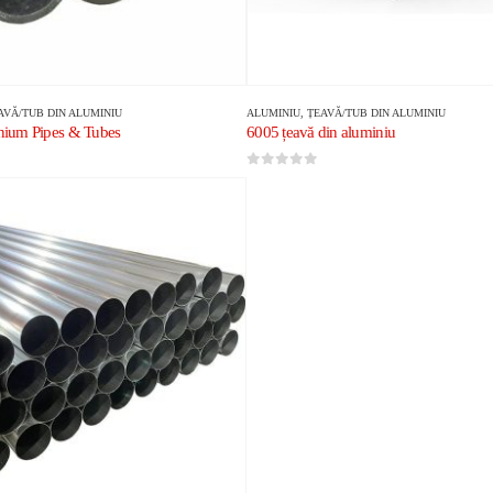
AVĂ/TUB DIN ALUMINIU
ALUMINIU
,
ȚEAVĂ/TUB DIN ALUMINIU
nium Pipes & Tubes
6005 țeavă din aluminiu
0
din 5