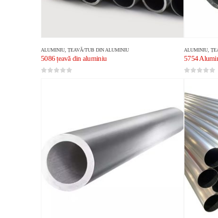
ALUMINIU
,
ȚEAVĂ/TUB DIN ALUMINIU
ALUMINIU
,
ȚE
5086 țeavă din aluminiu
5754 Alumi
0
din 5
0
din 5