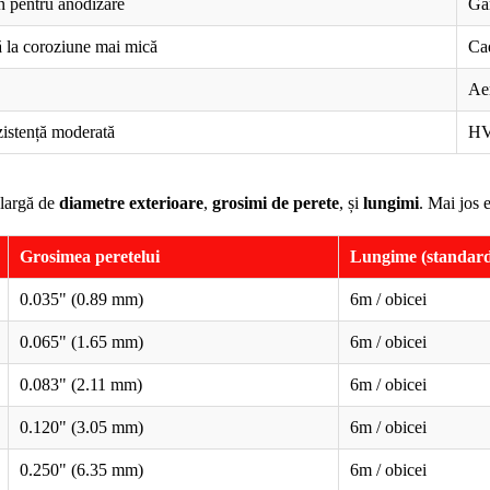
un pentru anodizare
Gar
ță la coroziune mai mică
Cad
Aer
zistență moderată
HVA
 largă de
diametre exterioare
,
grosimi de perete
, și
lungimi
. Mai jos 
Grosimea peretelui
Lungime (standar
0
.035" (0.89 mm)
6m / obicei
0
.065" (1.65 mm)
6m / obicei
0
.083" (2.11 mm)
6m / obicei
0
.120" (3.05 mm)
6m / obicei
0
.250" (6.35 mm)
6m / obicei