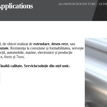
pplications
ALUMINUM ROUND TUBE – ULTIMA
, de obicei realizat de
extrudare
,
desen rece
, sau
eutate
, Rezistența la coroziune și formabilitatea, servește
ucții, automobile, marine, electronice și producție
xx, 6xxx și 7xxx.
altă calitate. Serviciu/soluție din oțel unic.