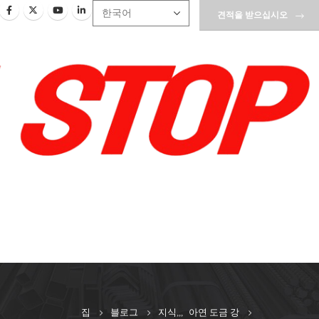
견적을 받으십시오
집
블로그
지식
,,,
아연 도금 강