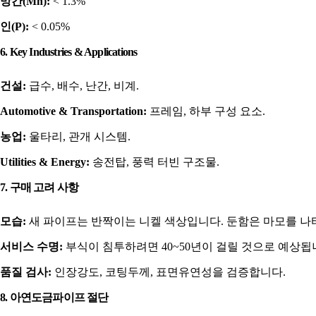
망간(Mn):
< 1.3%
인(P):
< 0.05%
6. Key Industries & Applications
건설:
급수, 배수, 난간, 비계.
Automotive & Transportation:
프레임, 하부 구성 요소.
농업:
울타리, 관개 시스템.
Utilities & Energy:
송전탑, 풍력 터빈 구조물.
7. 구매 고려 사항
모습:
새 파이프는 반짝이는 니켈 색상입니다. 둔함은 마모를 나
서비스 수명:
부식이 침투하려면 40~50년이 걸릴 것으로 예상됩
품질 검사:
인장강도, 코팅두께, 표면유연성을 검증합니다.
8. 아연도금파이프 절단