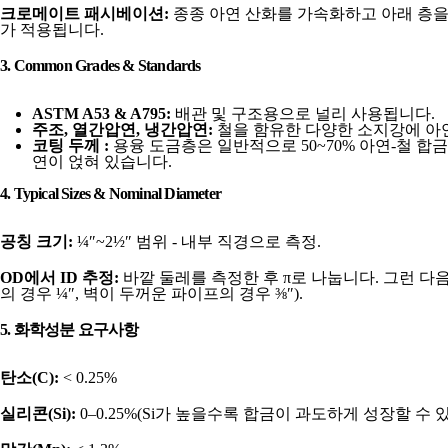
크로메이트 패시베이션:
종종 아연 산화를 가속화하고 아래 층을
가 적용됩니다.
3. Common Grades & Standards
ASTM A53 & A795:
배관 및 구조용으로 널리 사용됩니다.
주조, 열간압연, 냉간압연:
철을 함유한 다양한 소지강에 아
코팅 두께 :
용융 도금층은 일반적으로 50~70% 아연-철 합
연이 얹혀 있습니다.
4. Typical Sizes & Nominal Diameter
공칭 크기:
¼″~2½″ 범위 - 내부 직경으로 측정.
OD에서 ID 추정:
바깥 둘레를 측정한 후 π로 나눕니다. 그런 다
의 경우 ¼″, 벽이 두꺼운 파이프의 경우 ⅜″).
5. 화학성분 요구사항
탄소(C):
< 0.25%
실리콘(Si):
0–0.25%(Si가 높을수록 합금이 과도하게 성장할 수 