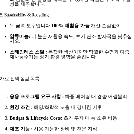
성을 제공합니다.
5. Sustainability & Recycling
두 금속 모두입니다
100% 재활용 가능
재산 손실없이.
알류미늄:
더 높은 재활용 속도; 초기 탄소 발자국을 낮추십
시오.
스테인레스 스틸 :
복잡한 생산이지만 탁월한 수명과 다중
재사용주기는 장기 환경 영향을 줄입니다.
재료 선택 점검 목록
응용 프로그램 요구 사항 :
하중 베어링 대 경량 어셈블리
환경 조건 :
해양/화학적 노출 대 경미한 기후
Budget & Lifecycle Costs:
초기 투자 대 총 소유 비용
제조 기능 :
사용 가능한 장비 및 전문 지식