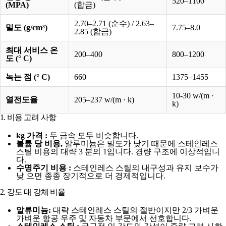
520–1100
(MPA)
(합금)
2.70–2.71 (순수) / 2.63–
밀도 (g/cm³)
7.75–8.0
2.85 (합금)
최대 서비스 온
200–400
800–1200
도 (° C)
녹는 점 (° C)
660
1375–1455
10-30 w/(m ·
열전도율
205–237 w/(m · k)
k)
1. 비용 고려 사항
kg 가격 :
두 금속 모두 비슷합니다.
볼륨 당
비용,
알루미늄은 밀도가 낮기 때문에 스테인레스
스틸 비용의 대략 3 분의 1입니다.
경량 구조에 이상적입니
다.
수명주기 비용 :
스테인레스 스틸의 내구성과 유지 보수가
낮 으면 종종 장기적으로 더 경제적입니다.
2. 강도 대 강체 비율
알류미늄:
대략 스테인레스 스틸의 절반이지만 2/3 가벼운
가벼운 항공 우주 및 자동차 부문에서 선호합니다.