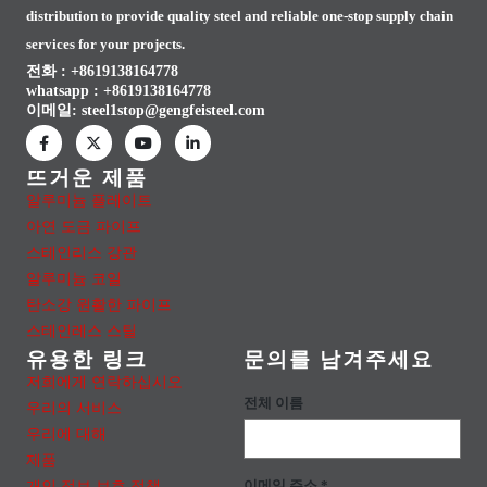
distribution to provide quality steel and reliable one-stop supply chain
services for your projects.
전화 : +8619138164778
whatsapp :
+8619138164778
이메일:
steel1stop@gengfeisteel.com
뜨거운 제품
알루미늄 플레이트
아연 도금 파이프
스테인리스 강관
알루미늄 코일
탄소강 원활한 파이프
스테인레스 스틸
유용한 링크
문의를 남겨주세요
저희에게 연락하십시오
전체 이름
우리의 서비스
우리에 대해
제품
개인 정보 보호 정책
이메일 주소 *