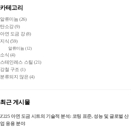
카테고리
알류미늄
(26)
탄소강
(9)
아연 도금 강
(8)
지식
(59)
알류미늄
(12)
소식
(4)
스테인레스 스틸
(21)
강철 구조
(1)
분류되지 않은
(4)
최근 게시물
Z225 아연 도금 시트의 기술적 분석: 코팅 표준, 성능 및 글로벌 산
업 응용 분야