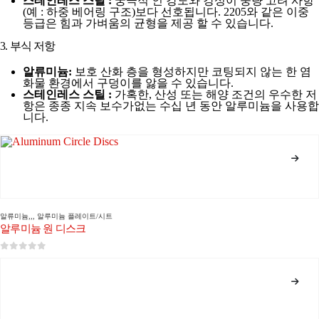
스테인레스 스틸 :
궁극적 인 강도와 강성이 중량 고려 사항
(예 : 하중 베어링 구조)보다 선호됩니다. 2205와 같은 이중
등급은 힘과 가벼움의 균형을 제공 할 수 있습니다.
3. 부식 저항
알류미늄:
보호 산화 층을 형성하지만 코팅되지 않는 한 염
화물 환경에서 구덩이를 앓을 수 있습니다.
스테인레스 스틸 :
가혹한, 산성 또는 해양 조건의 우수한 저
항은 종종 지속 보수가없는 수십 년 동안 알루미늄을 사용합
니다.
알류미늄
,,,
알루미늄 플레이트/시트
알루미늄 원 디스크
0
5 중