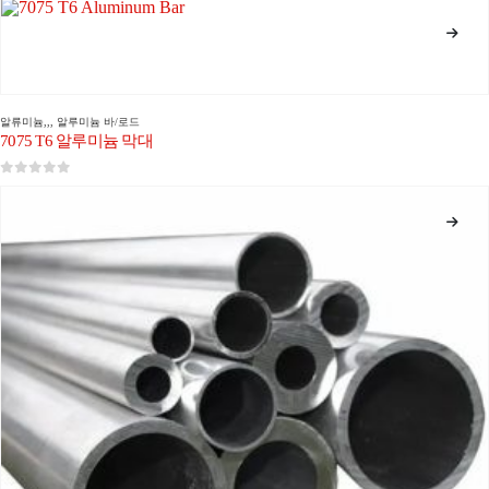
알류미늄
,,,
알루미늄 바/로드
7075 T6 알루미늄 막대
0
5 중