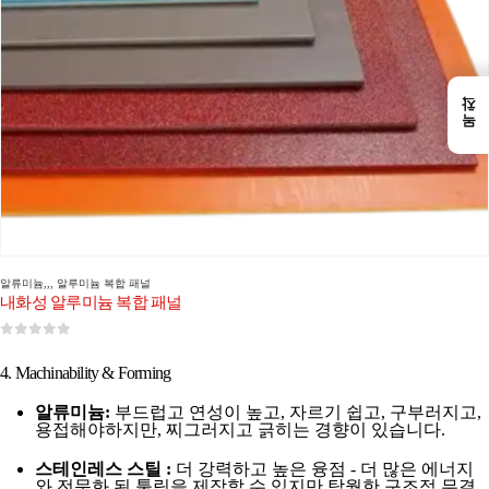
←
목차
알류미늄
,,,
알루미늄 복합 패널
내화성 알루미늄 복합 패널
0
5 중
4. Machinability & Forming
알류미늄:
부드럽고 연성이 높고, 자르기 쉽고, 구부러지고,
용접해야하지만, 찌그러지고 긁히는 경향이 있습니다.
스테인레스 스틸 :
더 강력하고 높은 융점 - 더 많은 에너지
와 전문화 된 툴링을 제작할 수 있지만 탁월한 구조적 무결