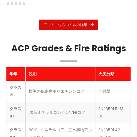
0
5つのうち
アルミニウムコイルの詳細
ACP Grades & Fire Ratings
学年
説明
火災分類
クラス
標準の低密度ポリエチレンコア
非射撃
PE
クラス
EN 13501 B-S1、
70％ミネラルコンテンツFRコア
B1
D0
クラス
90％+ミネラルコア、三水和物アル
EN 13501 A2-