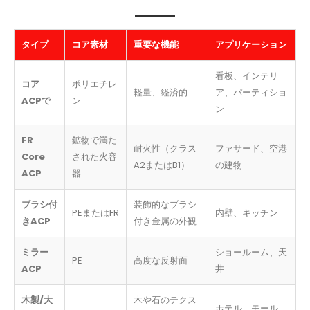
タイプ
コア素材
重要な機能
アプリケーション
看板、インテリ
コア
ポリエチレ
軽量、経済的
ア、パーティショ
ACPで
ン
ン
FR
鉱物で満た
耐火性（クラス
ファサード、空港
Core
された火容
A2またはB1）
の建物
ACP
器
ブラシ付
装飾的なブラシ
PEまたはFR
内壁、キッチン
きACP
付き金属の外観
ミラー
ショールーム、天
PE
高度な反射面
ACP
井
木製/大
木や石のテクス
ホテル、モール、