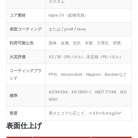
カスタム
コア素材
ldpe / fr（鉱物充填）
表面コーティング
または / pvdf / feve
利用可能な色
固体、金属、光沢、木製、大理石、習慣
火災評価
A2 / B1（FRパネル）;非定格（PEパネル）
コーティングブラ
PPG、Akzonobel、Nippon、Beckerなど
ンド
ASTM E84、EN 13501-1、GB/T 17748、ISO
標準
9001
密度
厚さとコアに応じて、〜3.5〜5.6 kg/m²
表面仕上げ