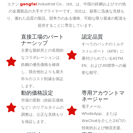
エナン
gengfei
Industrial Co.、Ltd。は、中国の鉄鋼およびその他
の金属製品の大手サプライヤーです。当社は、顧客に迅速な見積も
り、優れた品質の製品、競争力のある価格、可能な限り最速の配達を
提供することに専念しています。
直接工場のパート
認定品質
ナーシップ
すべてのバッチのミルテ
主要な製鉄所との長期的
ストレポート（MTR）に
なコラボレーションは、
裏付けられているASTM、
鉄鋼の優先価格を確保
EN、およびJIS標準への厳
し、競合他社よりも最大
密な順守。
15％のコスト削減を保証
します。
動的価格設定
専用アカウントマ
ネージャー
市場の変動（鉄鉱石価格
電子メール、
など）のリアルタイムの
WhatsApp、または
調整は、公正な見積もり
WeChatを介した24/7の
を保証します。
技術的および物流支援。