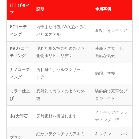
仕上げタイ
説明
使用事例
プ
PEコーテ
内部または低UVの屋外での
看板、インテリア
ィング
ポリエステル
PVDFコー
優れた耐久性のためのフッ
外部ファサード、
ティング
化物ポリビニリデン
過酷な気候
ナノコーテ
汚れ耐性、セルフクリーニ
病院、学校
ィング
ング
ミラー仕上
反射的でガラスのような外
装飾的で豪華なプ
げ
観
ロジェクト
インテリアクラッ
木/大理石
天然素材を模倣します
ディング、壁
細かいテクスチャのアルミ
キッチン、エレベ
ブラシ