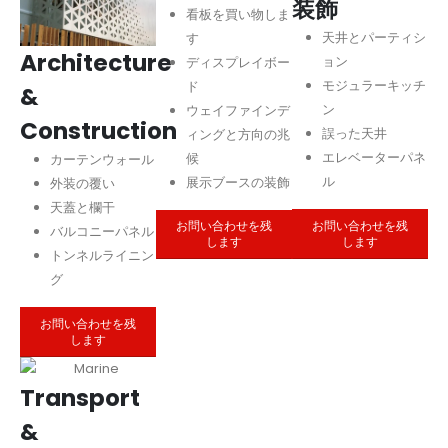
装飾
看板を買い物しま
天井とパーティシ
す
Architecture
ョン
ディスプレイボー
モジュラーキッチ
ド
&
ン
ウェイファインデ
Construction
誤った天井
ィングと方向の兆
エレベーターパネ
候
カーテンウォール
ル
展示ブースの装飾
外装の覆い
天蓋と欄干
お問い合わせを残
お問い合わせを残
バルコニーパネル
します
します
トンネルライニン
グ
お問い合わせを残
します
Transport
&