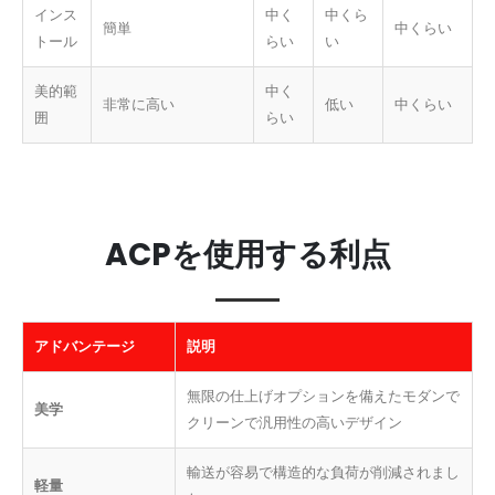
インス
中く
中くら
簡単
中くらい
トール
らい
い
美的範
中く
非常に高い
低い
中くらい
囲
らい
ACPを使用する利点
アドバンテージ
説明
無限の仕上げオプションを備えたモダンで
美学
クリーンで汎用性の高いデザイン
輸送が容易で構造的な負荷が削減されまし
軽量