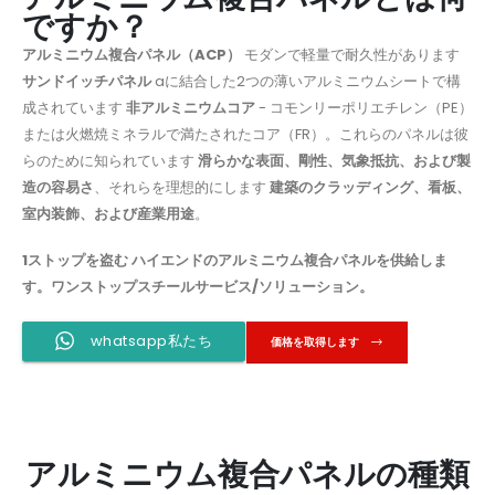
ですか？
アルミニウム複合パネル（ACP）
モダンで軽量で耐久性があります
サンドイッチパネル
aに結合した2つの薄いアルミニウムシートで構
成されています
非アルミニウムコア
- コモンリーポリエチレン（PE）
または火燃焼ミネラルで満たされたコア（FR）。これらのパネルは彼
らのために知られています
滑らかな表面、剛性、気象抵抗、および製
造の容易さ
、それらを理想的にします
建築のクラッディング、看板、
室内装飾、および産業用途
。
1ストップを盗む
ハイエンドのアルミニウム複合パネルを供給しま
す。ワンストップスチールサービス/ソリューション。
whatsapp私たち
価格を取得します
アルミニウム複合パネルの種類