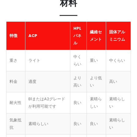
材料
HPL
繊維セ
固体アル
特徴
ACP
パネ
メント
ミニウム
ル
中く
重さ
ライト
重い
中くらい
らい
より
より低
料金
適度
高い
高い
い
B1またはA2グレード
素晴ら
素晴らし
耐火性
良い
が利用可能です
しい
い
気象抵
素晴らし
素晴らしい
良い
良い
抗
い