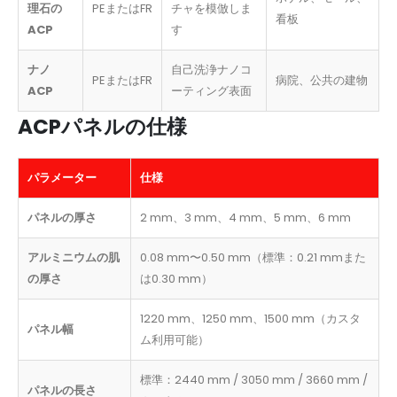
理石の
PEまたはFR
チャを模倣しま
看板
ACP
す
ナノ
自己洗浄ナノコ
PEまたはFR
病院、公共の建物
ACP
ーティング表面
ACPパネルの仕様
パラメーター
仕様
パネルの厚さ
2 mm、3 mm、4 mm、5 mm、6 mm
アルミニウムの肌
0.08 mm〜0.50 mm（標準：0.21 mmまた
の厚さ
は0.30 mm）
1220 mm、1250 mm、1500 mm（カスタ
パネル幅
ム利用可能）
標準：2440 mm / 3050 mm / 3660 mm /
パネルの長さ