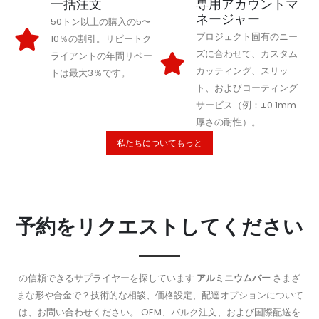
一括注文
専用アカウントマ
ネージャー
50トン以上の購入の5〜
プロジェクト固有のニー
10％の割引。リピートク
ズに合わせて、カスタム
ライアントの年間リベー
カッティング、スリッ
トは最大3％です。
ト、およびコーティング
サービス（例：±0.1mm
厚さの耐性）。
私たちについてもっと
予約をリクエストしてください
の信頼できるサプライヤーを探しています
アルミニウムバー
さまざ
まな形や合金で？技術的な相談、価格設定、配達オプションについて
は、お問い合わせください。 OEM、バルク注文、および国際配送を