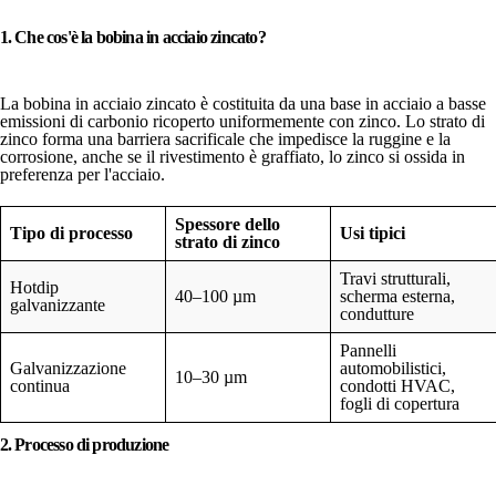
1. Che cos'è la bobina in acciaio zincato?
La bobina in acciaio zincato è costituita da una base in acciaio a basse
emissioni di carbonio ricoperto uniformemente con zinco. Lo strato di
zinco forma una barriera sacrificale che impedisce la ruggine e la
corrosione, anche se il rivestimento è graffiato, lo zinco si ossida in
preferenza per l'acciaio.
Spessore dello
Tipo di processo
Usi tipici
strato di zinco
Travi strutturali,
Hotdip
40–100 µm
scherma esterna,
galvanizzante
condutture
Pannelli
Galvanizzazione
automobilistici,
10–30 µm
continua
condotti HVAC,
fogli di copertura
2. Processo di produzione