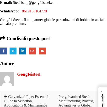
E-mail:
Steel1stop@gengfeisteel.com
WhatsApp:
+
8619138164778
Gengfei Steel - Il tuo partner globale per soluzioni di bobina in acciaio
zincato premium.
Condividi questo post
Autore
Gengfeisteel
←
Sommario
Galvanized Pipe: Essential
Pre-galvanized Steel:
Guide to Selection,
Manufacturing Process,
Applications & Maintenance
Advantages & Global