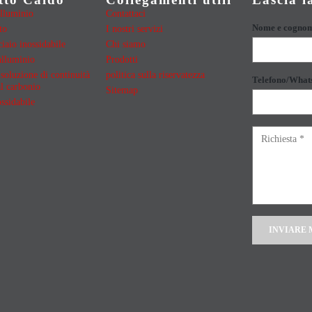
alluminio
Contattaci
Nome e cogno
to
I nostri servizi
iaio inossidabile
Chi siamo
alluminio
Prodotti
soluzione di continuità
politica sulla riservatezza
Telefono/What
al carbonio
Sitemap
ssidabile
Alternative: