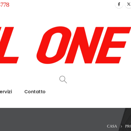
4778
ervizi
Contatto
CASA
PR