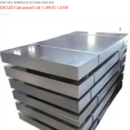
ZINCATO
,
BOBINA IN ACCIAIO ZINCATO
DX52D Galvanized Coil | 1.0918 | 1.0350
0
su 5