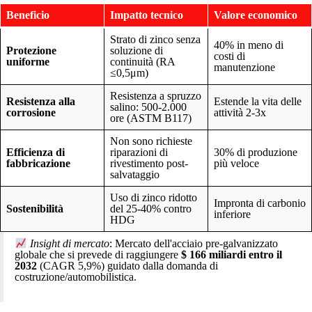
Beneficio
Impatto tecnico
Valore economico
Strato di zinco senza
40% in meno di
Protezione
soluzione di
costi di
uniforme
continuità (RA
manutenzione
≤0,5μm)
Resistenza a spruzzo
Resistenza alla
Estende la vita delle
salino: 500-2.000
corrosione
attività 2-3x
ore (ASTM B117)
Non sono richieste
Efficienza di
riparazioni di
30% di produzione
fabbricazione
rivestimento post-
più veloce
salvataggio
Uso di zinco ridotto
Impronta di carbonio
Sostenibilità
del 25-40% contro
inferiore
HDG
Insight di mercato
: Mercato dell'acciaio pre-galvanizzato
globale che si prevede di raggiungere
$ 166 miliardi entro il
2032
(CAGR 5,9%) guidato dalla domanda di
costruzione/automobilistica.