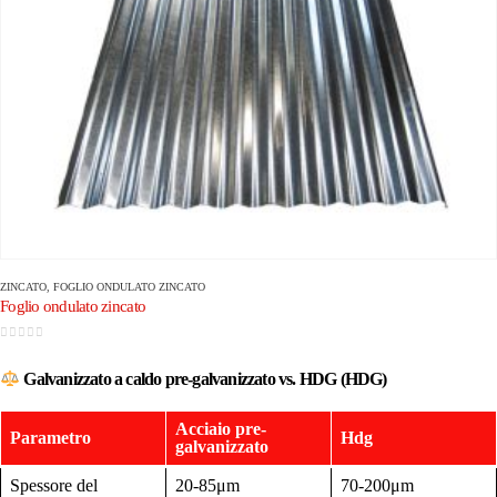
ZINCATO
,
FOGLIO ONDULATO ZINCATO
Foglio ondulato zincato
0
su 5
Galvanizzato a caldo pre-galvanizzato vs. HDG (HDG)
Acciaio pre-
Parametro
Hdg
galvanizzato
Spessore del
20-85μm
70-200μm