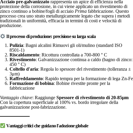
Acciaio pre-galvanizzato
rappresenta un apice di efficienza nella
protezione della corrosione, in cui viene applicato un rivestimento di
zinco continuo a bobine/fogli di acciaio
Prima
fabbricazione. Questo
processo crea uno strato metallurgicamente legato che supera i metodi
tradizionali in uniformità, efficacia in termini di costi e velocità di
produzione.
Il processo di produzione: precisione su larga scala
Pulizia
: Bagni alcalini Rimuovi gli oli/mulino (standard ISO
8501-1)
Riscaldamento
: Ricottura controllata a 700-800 ° C
Rivestimento
: Galvanizzazione continua a caldo (bagno di zinco:
450 ° C)
Coltello d'aria
: Regola lo spessore del rivestimento (tolleranza ±
3μm)
Raffreddamento
: Rapido tempra per la formazione di lega Zn-Fe
Formazione di bobina
: Bobine rivestite pronte per la
fabbricazione
Vantaggio chiave
: Raggiunge
Spessore di rivestimento di 20-85μm
Con la copertura superficiale al 100% vs. bordo irregolare della
galvanizzazione post-fabrizzazione.
Vantaggi critici che guidano l'adozione globale