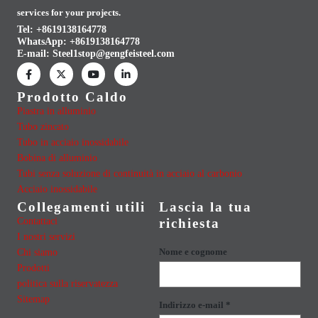
services for your projects.
Tel: +8619138164778
WhatsApp:
+8619138164778
E-mail:
Steel1stop@gengfeisteel.com
Prodotto Caldo
Piastra in alluminio
Tubo zincato
Tubo in acciaio inossidabile
Bobina di alluminio
Tubi senza soluzione di continuità in acciaio al carbonio
Acciaio inossidabile
Collegamenti utili
Lascia la tua
Contattaci
richiesta
I nostri servizi
Chi siamo
Nome e cognome
Prodotti
politica sulla riservatezza
Sitemap
Indirizzo e-mail *