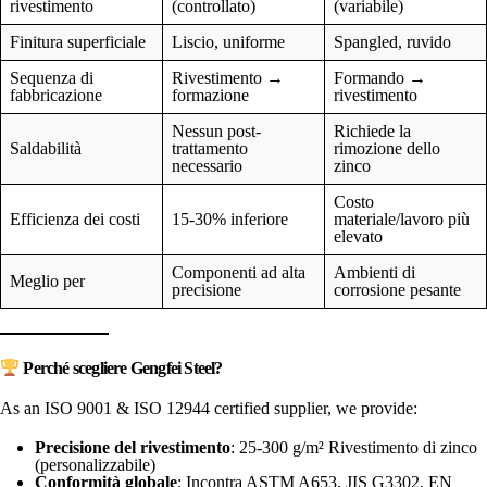
rivestimento
(controllato)
(variabile)
Finitura superficiale
Liscio, uniforme
Spangled, ruvido
Sequenza di
Rivestimento →
Formando →
fabbricazione
formazione
rivestimento
Nessun post-
Richiede la
Saldabilità
trattamento
rimozione dello
necessario
zinco
Costo
Efficienza dei costi
15-30% inferiore
materiale/lavoro più
elevato
Componenti ad alta
Ambienti di
Meglio per
precisione
corrosione pesante
Perché scegliere Gengfei Steel?
As an ISO 9001 & ISO 12944 certified supplier, we provide:
Precisione del rivestimento
: 25-300 g/m² Rivestimento di zinco
(personalizzabile)
Conformità globale
: Incontra ASTM A653, JIS G3302, EN