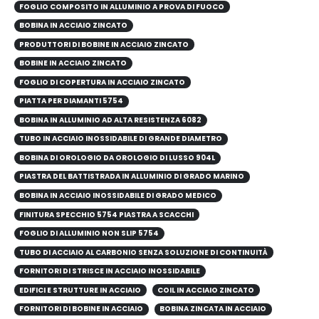
FOGLIO COMPOSITO IN ALLUMINIO A PROVA DI FUOCO
BOBINA IN ACCIAIO ZINCATO
PRODUTTORI DI BOBINE IN ACCIAIO ZINCATO
BOBINE IN ACCIAIO ZINCATO
FOGLIO DI COPERTURA IN ACCIAIO ZINCATO
PIATTA PER DIAMANTI 5754
BOBINA IN ALLUMINIO AD ALTA RESISTENZA 6082
TUBO IN ACCIAIO INOSSIDABILE DI GRANDE DIAMETRO
BOBINA DI OROLOGIO DA OROLOGIO DI LUSSO 904L
PIASTRA DEL BATTISTRADA IN ALLUMINIO DI GRADO MARINO
BOBINA IN ACCIAIO INOSSIDABILE DI GRADO MEDICO
FINITURA SPECCHIO 5754 PIASTRA A SCACCHI
FOGLIO DI ALLUMINIO NON SLIP 5754
TUBO DI ACCIAIO AL CARBONIO SENZA SOLUZIONE DI CONTINUITÀ
FORNITORI DI STRISCE IN ACCIAIO INOSSIDABILE
EDIFICI E STRUTTURE IN ACCIAIO
COIL IN ACCIAIO ZINCATO
FORNITORI DI BOBINE IN ACCIAIO
BOBINA ZINCATA IN ACCIAIO