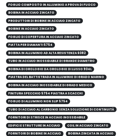
FOGLIO COMPOSITO IN ALLUMINIO A PROVA DI FUOCO
BOBINA IN ACCIAIO ZINCATO
PRODUTTORI DI BOBINE IN ACCIAIO ZINCATO
BOBINE IN ACCIAIO ZINCATO
FOGLIO DI COPERTURA IN ACCIAIO ZINCATO
PIATTA PER DIAMANTI 5754
BOBINA IN ALLUMINIO AD ALTA RESISTENZA 6082
TUBO IN ACCIAIO INOSSIDABILE DI GRANDE DIAMETRO
BOBINA DI OROLOGIO DA OROLOGIO DI LUSSO 904L
PIASTRA DEL BATTISTRADA IN ALLUMINIO DI GRADO MARINO
BOBINA IN ACCIAIO INOSSIDABILE DI GRADO MEDICO
FINITURA SPECCHIO 5754 PIASTRA A SCACCHI
FOGLIO DI ALLUMINIO NON SLIP 5754
TUBO DI ACCIAIO AL CARBONIO SENZA SOLUZIONE DI CONTINUITÀ
FORNITORI DI STRISCE IN ACCIAIO INOSSIDABILE
EDIFICI E STRUTTURE IN ACCIAIO
COIL IN ACCIAIO ZINCATO
FORNITORI DI BOBINE IN ACCIAIO
BOBINA ZINCATA IN ACCIAIO