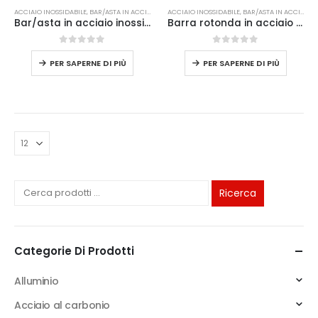
ACCIAIO INOSSIDABILE
,
BAR/ASTA IN ACCIAIO INOSSIDABILE
ACCIAIO INOSSIDABILE
,
BAR/ASTA IN ACCIAIO INOSSIDABILE
Bar/asta in acciaio inossidabile
Barra rotonda in acciaio inossidabile 321
0
su 5
0
su 5
PER SAPERNE DI PIÙ
PER SAPERNE DI PIÙ
Ricerca
Categorie Di Prodotti
Alluminio
Acciaio al carbonio