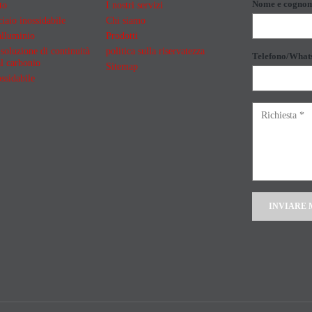
Nome e cogno
to
I nostri servizi
iaio inossidabile
Chi siamo
alluminio
Prodotti
soluzione di continuità
politica sulla riservatezza
Telefono/What
al carbonio
Sitemap
ssidabile
Alternative: