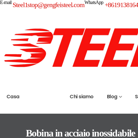
E-mail
WhatsApp
Steel1stop@gengfeisteel.com
+861913816
Casa
Prodotti
Chi siamo
Blog
S
Bobina in acciaio inossidabile