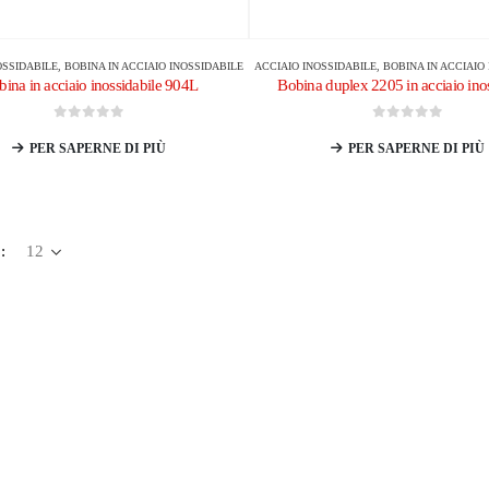
OSSIDABILE
,
BOBINA IN ACCIAIO INOSSIDABILE
ACCIAIO INOSSIDABILE
,
BOBINA IN ACCIAIO
ina in acciaio inossidabile 904L
Bobina duplex 2205 in acciaio inos
0
su 5
0
su 5
PER SAPERNE DI PIÙ
PER SAPERNE DI PIÙ
: