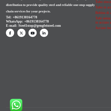
Tubo zinca
distribution to provide quality steel and reliable one-stop supply
Tubo in acc
chain services for your projects.
Bobina di 
Tel: +8619138164778
Tubi senza 
WhatsApp:
+8619138164778
in acciaio 
E-mail:
Steel1stop@gengfeisteel.com
Acciaio ino