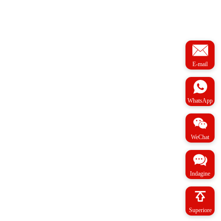
E-mail
WhatsApp
WeChat
Indagine
Superiore