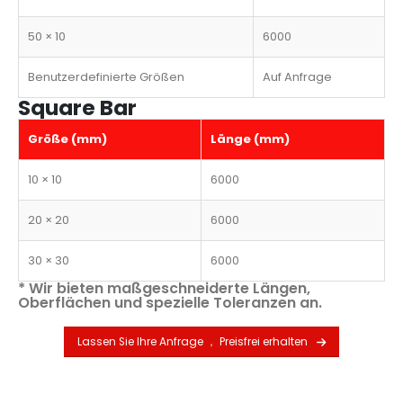
50 × 10
6000
Benutzerdefinierte Größen
Auf Anfrage
Square Bar
Größe (mm)
Länge (mm)
10 × 10
6000
20 × 20
6000
30 × 30
6000
* Wir bieten maßgeschneiderte Längen,
Oberflächen und spezielle Toleranzen an.
Lassen Sie Ihre Anfrage ， Preisfrei erhalten