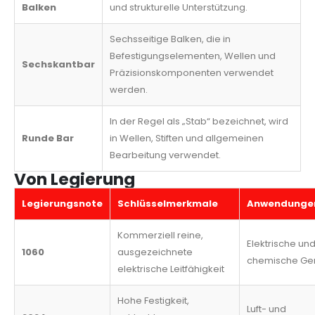
Balken
und strukturelle Unterstützung.
Sechsseitige Balken, die in
Befestigungselementen, Wellen und
Sechskantbar
Präzisionskomponenten verwendet
werden.
In der Regel als „Stab“ bezeichnet, wird
Runde Bar
in Wellen, Stiften und allgemeinen
Bearbeitung verwendet.
Von Legierung
Legierungsnote
Schlüsselmerkmale
Anwendunge
Kommerziell reine,
Elektrische un
1060
ausgezeichnete
chemische Ge
elektrische Leitfähigkeit
Hohe Festigkeit,
Luft- und