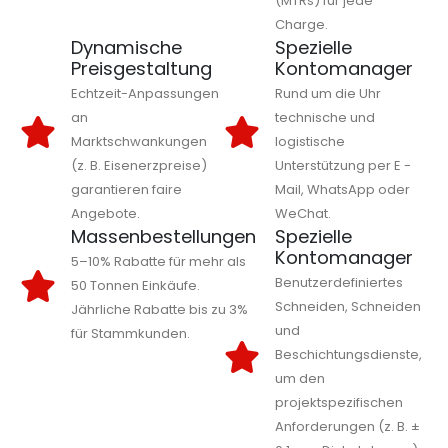
(MTRs) für jede
Charge.
Dynamische
Spezielle
Preisgestaltung
Kontomanager
Echtzeit-Anpassungen
Rund um die Uhr
an
technische und
Marktschwankungen
logistische
(z. B. Eisenerzpreise)
Unterstützung per E -
garantieren faire
Mail, WhatsApp oder
Angebote.
WeChat.
Massenbestellungen
Spezielle
Kontomanager
5–10% Rabatte für mehr als
Benutzerdefiniertes
50 Tonnen Einkäufe.
Schneiden, Schneiden
Jährliche Rabatte bis zu 3%
und
für Stammkunden.
Beschichtungsdienste,
um den
projektspezifischen
Anforderungen (z. B. ±