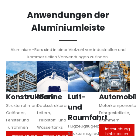
Anwendungen der
Aluminiumleiste
Aluminium -Bars sind in einer Vielzahl von industriellen und
kommerziellen Verwendungen zu finden.
Konstruktion
Marine
Luft-
Automobi
und
Strukturrahmen,
Decksstrukturen,
Motorkomponente
Geländer,
Leitern,
Fahrgestellteile,
Raumfahrt
Fenster und
Treibstoff- und
Klammern
Flugzeugflügelpars,
Türrahmen
Wassertanks
Untersuchung
Strukturmitglieder,
hinterlassen