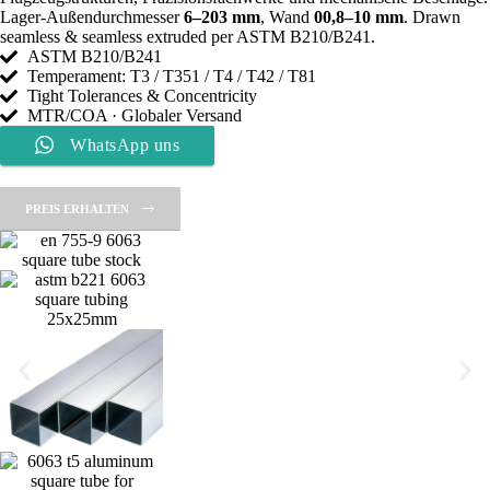
Lager-Außendurchmesser
6–203 mm
, Wand
00,8–10 mm
. Drawn
seamless & seamless extruded per ASTM B210/B241.
ASTM B210/B241
Temperament: T3 / T351 / T4 / T42 / T81
Tight Tolerances & Concentricity
MTR/COA · Globaler Versand
WhatsApp uns
PREIS ERHALTEN