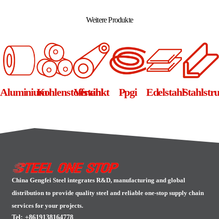
Alternative:
Weitere Produkte
Aluminium
Kohlenstoffstahl
Verzinkt
Ppgi
Edelstahl
Stahlstr
China Gengfei Steel integrates R&D, manufacturing and global
distribution to provide quality steel and reliable one-stop supply chain
services for your projects.
Tel: +8619138164778