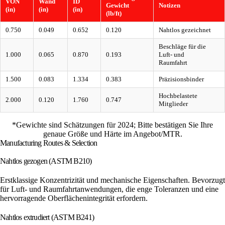
VON
Wand
ID
Gewicht
Notizen
(in)
(in)
(in)
(lb/ft)
0.750
0.049
0.652
0.120
Nahtlos gezeichnet
Beschläge für die
1.000
0.065
0.870
0.193
Luft- und
Raumfahrt
1.500
0.083
1.334
0.383
Präzisionsbinder
Hochbelastete
2.000
0.120
1.760
0.747
Mitglieder
*Gewichte sind Schätzungen für 2024; Bitte bestätigen Sie Ihre
genaue Größe und Härte im Angebot/MTR.
Manufacturing Routes & Selection
Nahtlos gezogen (ASTM B210)
Erstklassige Konzentrizität und mechanische Eigenschaften. Bevorzugt
für Luft- und Raumfahrtanwendungen, die enge Toleranzen und eine
hervorragende Oberflächenintegrität erfordern.
Nahtlos extrudiert (ASTM B241)