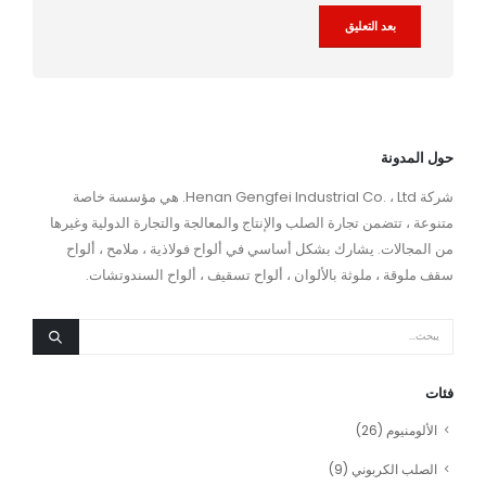
Alternative:
حول المدونة
شركة Henan Gengfei Industrial Co. ، Ltd. هي مؤسسة خاصة
متنوعة ، تتضمن تجارة الصلب والإنتاج والمعالجة والتجارة الدولية وغيرها
من المجالات. يشارك بشكل أساسي في ألواح فولاذية ، ملامح ، ألواح
سقف ملوقة ، ملوثة بالألوان ، ألواح تسقيف ، ألواح السندوتشات.
فئات
الألومنيوم
(26)
الصلب الكربوني
(9)