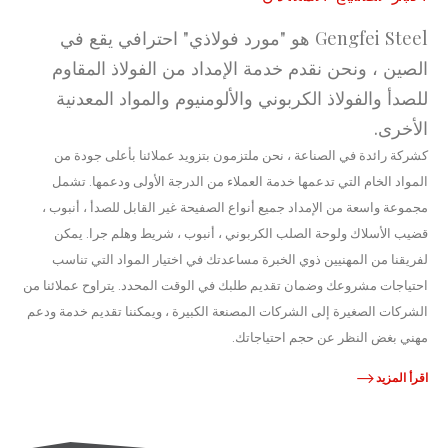
Gengfei Steel هو "مورد فولاذي" احترافي يقع في
الصين ، ونحن نقدم خدمة الإمداد من الفولاذ المقاوم
للصدأ والفولاذ الكربوني والألومنيوم والمواد المعدنية
الأخرى.
كشركة رائدة في الصناعة ، نحن ملتزمون بتزويد عملائنا بأعلى جودة من
المواد الخام التي تدعمها خدمة العملاء من الدرجة الأولى ودعمها. تشمل
مجموعة واسعة من الإمداد جميع أنواع الصفيحة غير القابل للصدأ ، أنبوب ،
قضيب الأسلاك ولوحة الصلب الكربوني ، أنبوب ، شريط وهلم جرا. يمكن
لفريقنا من المهنيين ذوي الخبرة مساعدتك في اختيار المواد التي تناسب
احتياجات مشروعك وضمان تقديم طلبك في الوقت المحدد. يتراوح عملائنا من
الشركات الصغيرة إلى الشركات المصنعة الكبيرة ، ويمكننا تقديم خدمة ودعم
مهني بغض النظر عن حجم احتياجاتك.
اقرأ المزيد