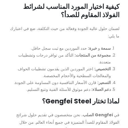
كيفية اختيار المورد المناسب لشرائط
الفولاذ المقاوم للصدأ؟
لضمان حلول عالية الجودة وفعالة من حيث التكلفة، ضع في اعتبارك
ما يلي:
سمعة
و
خبرة:
حدد الموردين مع ثبت
سجل حافل.
مجموعة من المنتجات:
التأكد من توافر درجات وتشطيبات
متعددة.
التخصيص:
اختر الموردين الذين يقدمون تشطيبات الحواف
والمعالجات السطحية والأحجام المخصصة.
التسعير:
قارن الأسعار التنافسية دون المساومة على الجودة.
دعم العملاء:
دعم موثوق للأسئلة الفنية وتتبع التسليم.
لماذا تختار Gengfei Steel؟
في
Gengfei الصلب
، نحن متخصصون في تقديم حلول شرائح
الفولاذ المقاوم للصدأ المتميزة في جميع أنحاء العالم. من خلال