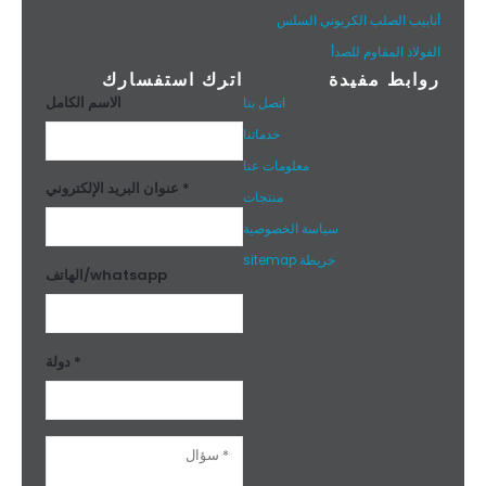
أنابيب الصلب الكربوني السلس
الفولاذ المقاوم للصدأ
روابط مفيدة
اترك استفسارك
الاسم الكامل
اتصل بنا
خدماتنا
معلومات عنا
عنوان البريد الإلكتروني *
منتجات
سياسة الخصوصية
خريطة sitemap
الهاتف/whatsapp
دولة *