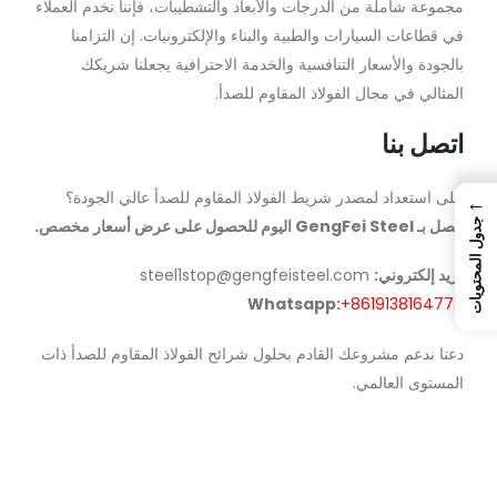
مجموعة شاملة من الدرجات والأبعاد والتشطيبات، فإننا نخدم العملاء
في قطاعات السيارات والطبية والبناء والإلكترونيات. إن التزامنا
بالجودة والأسعار التنافسية والخدمة الاحترافية يجعلنا شريكك
المثالي في مجال الفولاذ المقاوم للصدأ.
اتصل بنا
على استعداد لمصدر شريط الفولاذ المقاوم للصدأ عالي الجودة؟
←
اتصل بـ GengFei Steel اليوم للحصول على عرض أسعار مخصص.
جدول المحتويات
بريد إلكتروني:
steel1stop@gengfeisteel.com
Whatsapp:
+8619138164778
دعنا ندعم مشروعك القادم بحلول شرائح الفولاذ المقاوم للصدأ ذات
المستوى العالمي.