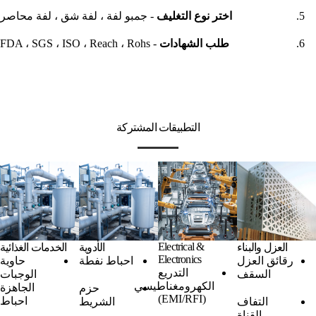
اختر نوع التغليف
- جمبو لفة ، لفة شق ، لفة محاصر
طلب الشهادات
- FDA ، SGS ، ISO ، Reach ، Rohs
التطبيقات المشتركة
Electrical &
العزل والبناء
الأدوية
الخدمات الغذائية
Electronics
رقائق العزل
احباط نفطة
حاوية
التدريع
السقف
الوجبات
الكهرومغناطيسي
الجاهزة
حزم
(EMI/RFI)
احباط
التفاف
الشريط
القناة