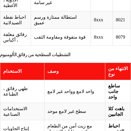
غير سامة
الأغطية
استطالة ممتازة ورسم
احباط نفطة
8xxx
8021
عميق
الصيدلانية
رقائق مغلفة
8079
8xxx
قوة متفوقة ومقاومة الثقب
، أكياس
التشطيبات السطحية من رقائق الألومنيوم
الانتهاء من
وصف
الاستخدام
نوع
ساطع
طهي رقائق ،
جانب
واحد لامع وواحد غير لامع
الطباعة
واحد
باهت كلا
الاستخدامات
سطح غير لامع موحد
الجانبين
الصناعية
احباط
مع زيت آمن من الطعام
إنتاج الحاويات