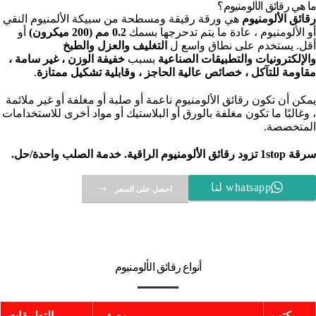
ما هي رقائق الألومنيوم؟
رقائق الألومنيوم
هي ورقة رقيقة ومسطحة من سبيكة الألمنيوم النقي
أو الألومنيوم ، عادة ما يتم تدحرجها بسمك
0.2 مم (200 ميكرون)
أو
أقل. يستخدم على نطاق واسع ل
التغليف والعزل والطبخ
والإلكترونيات والتطبيقات الصناعية
بسبب
خفيفة الوزن ، غير سامة ،
مقاومة للتآكل ، خصائص عالية الحاجز ، وقابلية تشكيل ممتازة
.
يمكن أن تكون رقائق الألومنيوم ناعمة أو صلبة أو مغلفة أو غير ملائمة
، وغالبًا ما تكون مغلفة بالورق أو البلاستيك أو مواد أخرى للاستخدامات
المتخصصة.
سرقة 1stop
تزود رقائق الألومنيوم الراقية. خدمة الصلب واحدة/حل.
whatsapp لنا
احصل على السعر
أنواع رقائق الألومنيوم
يكتب
وصف
التطبيقات