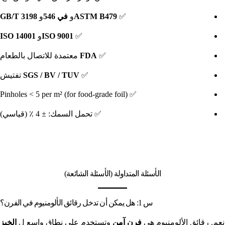
✅
ASTM B479
و
في 546
و
GB/T 3198
✅
ISO 9001
و
ISO 14001
✅
FDA
معتمدة للاتصال بالطعام
✅
SGS / BV / TUV
تفتيش
✅ Pinholes < 5 per m² (for food-grade foil)
✅ تحمل السمك: ± 4 ٪ (قياسي)
الأسئلة المتداولة (الأسئلة الشائعة)
س 1: هل يمكن أن تدخل رقائق الألومنيوم في الفرن؟
نعم. رقائق الألومنيوم هي
فرن آمن
وتستخدم على نطاق واسع ل
الخبز