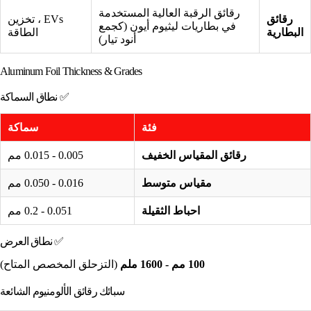
رقائق الرقبة العالية المستخدمة
رقائق
EVs ، تخزين
في بطاريات ليثيوم أيون (كجمع
البطارية
الطاقة
أنود تيار)
Aluminum Foil Thickness & Grades
✅ نطاق السماكة
فئة
سماكة
رقائق المقياس الخفيف
0.005 - 0.015 مم
مقياس متوسط
0.016 - 0.050 مم
احباط الثقيلة
0.051 - 0.2 مم
✅ نطاق العرض
100 مم - 1600 ملم
(التزحلق المخصص المتاح)
سبائك رقائق الألومنيوم الشائعة