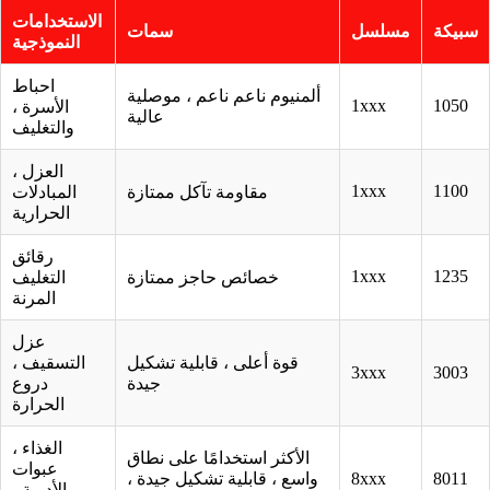
الاستخدامات
سبيكة
مسلسل
سمات
النموذجية
احباط
ألمنيوم ناعم ناعم ، موصلية
1xxx
1050
الأسرة ،
عالية
والتغليف
العزل ،
1xxx
1100
مقاومة تآكل ممتازة
المبادلات
الحرارية
رقائق
1xxx
1235
خصائص حاجز ممتازة
التغليف
المرنة
عزل
قوة أعلى ، قابلية تشكيل
التسقيف ،
3xxx
3003
جيدة
دروع
الحرارة
الغذاء ،
الأكثر استخدامًا على نطاق
عبوات
8011
8xxx
واسع ، قابلية تشكيل جيدة ،
الأدوية ،