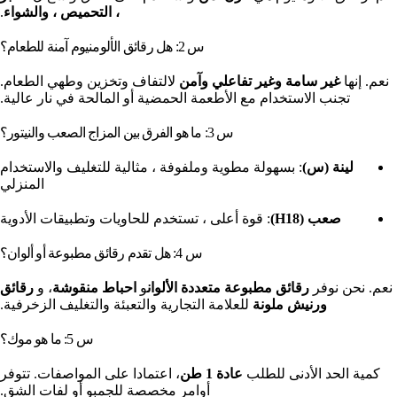
، التحميص ، والشواء
.
س 2: هل رقائق الألومنيوم آمنة للطعام؟
نعم. إنها
غير سامة وغير تفاعلي وآمن
لالتفاف وتخزين وطهي الطعام.
تجنب الاستخدام مع الأطعمة الحمضية أو المالحة في نار عالية.
س 3: ما هو الفرق بين المزاج الصعب والنيتور؟
لينة (س)
: بسهولة مطوية وملفوفة ، مثالية للتغليف والاستخدام
المنزلي
صعب (H18)
: قوة أعلى ، تستخدم للحاويات وتطبيقات الأدوية
س 4: هل تقدم رقائق مطبوعة أو ألوان؟
نعم. نحن نوفر
رقائق مطبوعة متعددة الألوان
و
احباط منقوشة
، و
رقائق
ورنيش ملونة
للعلامة التجارية والتعبئة والتغليف الزخرفية.
س 5: ما هو موك؟
كمية الحد الأدنى للطلب
عادة 1 طن
، اعتمادا على المواصفات. تتوفر
أوامر مخصصة للجمبو أو لفات الشق.