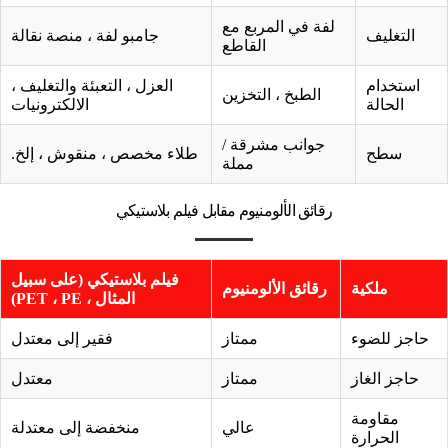
لفة في المربع مع
التغليف
جامبو لفة ، منصة نقالة
القاطع
استخدام
العزل ، التعبئة والتغليف ،
الطبخ ، التخزين
الحالة
الالكترونيات
جوانب مشرقة /
سطح
طلاء مخصص ، منقوش ، إلخ.
مملة
رقائق الألومنيوم مقابل فيلم بلاستيكي
فيلم بلاستيكي (على سبيل
ملكية
رقائق الألومنيوم
المثال ، PET ، PE)
حاجز للضوء
ممتاز
فقير إلى معتدل
حاجز الغاز
ممتاز
معتدل
مقاومة
عالي
منخفضة إلى معتدلة
الحرارة