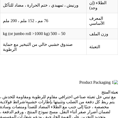
الطلاء (إن
ورنيش ، تمهيدي ، ختم الحرارة ، مضاد للتآكل
وجد)
المعرف
76 مم ، 152 ملم ، 200 ملم
الأساسي
50 – 500 kg (or jumbo roll >1000 kg)
وزن الملف
صندوق خشبي خالي من التبخير مع حماية
التعبئة
الرطوبة
تعبئة المنتج
مع تبني حل تعبئة صناعي احترافي مقاوم للرطوبة ومقاومة للخدش ،
يتم ربط كل دفعة من الصلب وتثبيتها بإطارات خشبية/شرائط فولاذية
مخصصة ، جنبًا إلى جنب مع الطلاء المضاد للصدأ ومنصات وسادة
لضمان أضرار صفر أثناء النقل. مسح نموذج المنتج ، ورقم الدفعة ،
وتحديد التخزين على العبوة الخارجية ، ودعم شعارات المؤسسة