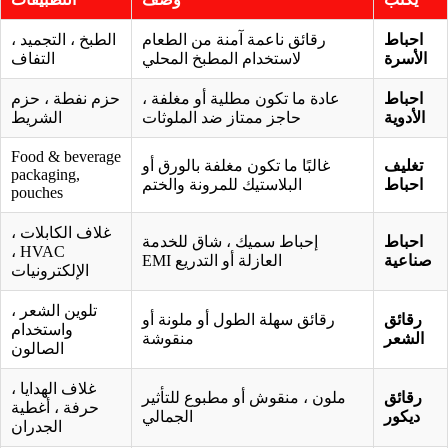
احباط
رقائق ناعمة آمنة من الطعام
الطبخ ، التجميد ،
الأسرة
لاستخدام المطبخ المحلي
التفاف
احباط
عادة ما تكون مطلية أو مغلفة ،
حزم نفطة ، حزم
الأدوية
حاجز ممتاز ضد الملوثات
الشريط
Food & beverage
تغليف
غالبًا ما تكون مغلفة بالورق أو
packaging,
احباط
البلاستيك للمرونة والختم
pouches
غلاف الكابلات ،
احباط
إحباط سميك ، شاق للخدمة
HVAC ،
صناعية
العازلة أو التدريع EMI
الإلكترونيات
تلوين الشعر ،
رقائق
رقائق سهلة الطول أو ملونة أو
واستخدام
الشعر
منقوشة
الصالون
غلاف الهدايا ،
رقائق
ملون ، منقوش أو مطبوع للتأثير
حرفة ، أغطية
ديكور
الجمالي
الجدران