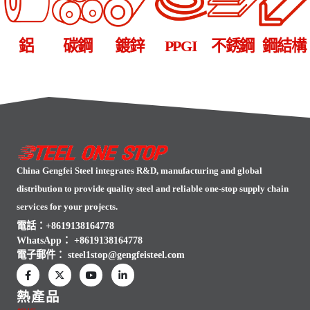
鋁
碳鋼
鍍鋅
PPGI
不銹鋼
鋼結構
China Gengfei Steel integrates R&D, manufacturing and global
distribution to provide quality steel and reliable one-stop supply chain
services for your projects.
電話：+8619138164778
WhatsApp：
+8619138164778
電子郵件：
steel1stop@gengfeisteel.com
熱產品