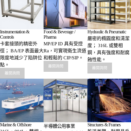
Instrumentation &
Food & Beverage /
Hydraulic & Pneumatic
Controls
Pharma
嚴密的橢圓度和清潔
卡套接頭的精密外
MP/EP ID 具有受控
度； 316L 或雙相
徑； BA/EP 表面最大
Ra，可實現衛生流道
鋼，具有強度和耐腐
限度地減少了陷阱位
和輕鬆的 CIP/SIP。
蝕性能。
點。
離開詢問
離開詢問
離開詢問
Marine & Offshore
Structures & Frames
半導體公用事業