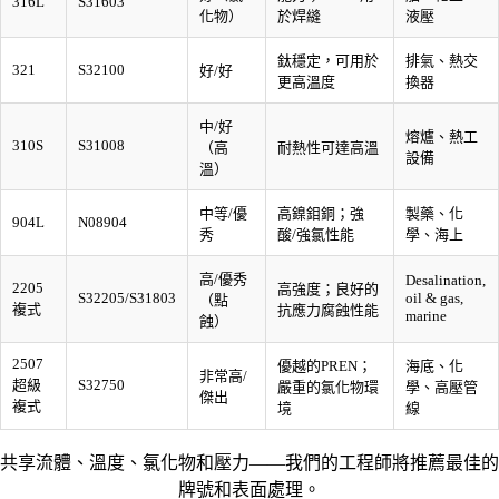
316L
S31603
化物）
於焊縫
液壓
鈦穩定，可用於
排氣、熱交
321
S32100
好/好
更高溫度
換器
中/好
熔爐、熱工
310S
S31008
（高
耐熱性可達高溫
設備
溫）
中等/優
高鎳鉬銅；強
製藥、化
904L
N08904
秀
酸/強氯性能
學、海上
高/優秀
Desalination,
2205
高強度；良好的
S32205/S31803
oil & gas,
（點
複式
抗應力腐蝕性能
marine
蝕）
2507
優越的PREN；
海底、化
非常高/
超級
S32750
嚴重的氯化物環
學、高壓管
傑出
複式
境
線
共享流體、溫度、氯化物和壓力——我們的工程師將推薦最佳的
牌號和表面處理。