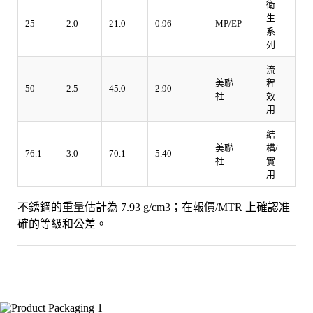
衛
生
25
2.0
21.0
0.96
MP/EP
系
列
流
美聯
程
50
2.5
45.0
2.90
社
效
用
結
美聯
構/
76.1
3.0
70.1
5.40
社
實
用
不銹鋼的重量估計為 7.93 g/cm3；在報價/MTR 上確認准
確的等級和公差。