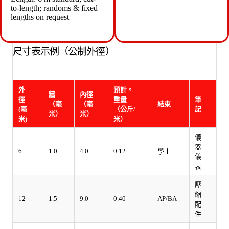
to-length; randoms & fixed
lengths on request
尺寸表示例（公制外徑）
外
預計。
牆
內徑
徑
重量
筆
（毫
（毫
結束
(毫
（公斤/
記
米）
米）
米)
米）
儀
器
6
1.0
4.0
0.12
學士
儀
表
壓
縮
12
1.5
9.0
0.40
AP/BA
配
件