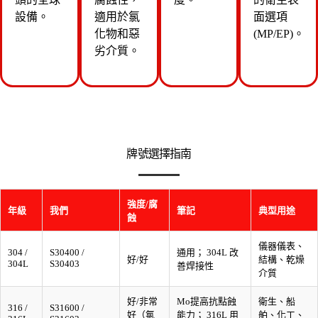
設備。
適用於氯
面選項
化物和惡
(MP/EP)。
劣介質。
牌號選擇指南
強度/腐
年級
我們
筆記
典型用途
蝕
儀器儀表、
304 /
S30400 /
通用； 304L 改
好/好
結構、乾燥
304L
S30403
善焊接性
介質
好/非常
Mo提高抗點蝕
衛生、船
316 /
S31600 /
好（氯
能力； 316L 用
舶、化工、