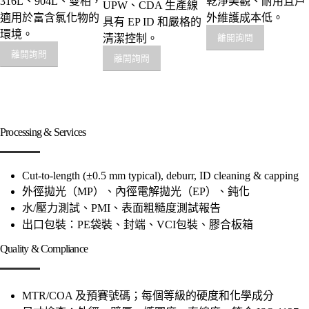
316L、904L、雙相，
乾淨美觀、耐用且戶
UPW、CDA 生產線
適用於富含氯化物的
外維護成本低。
具有 EP ID 和嚴格的
環境。
清潔控制。
離開詢問
離開詢問
離開詢問
Processing & Services
Cut-to-length (±0.5 mm typical), deburr, ID cleaning & capping
外徑拋光（MP）、內徑電解拋光（EP）、鈍化
水/壓力測試、PMI、表面粗糙度測試報告
出口包裝：PE袋裝、封端、VCI包裝、膠合板箱
Quality & Compliance
MTR/COA 及預賽號碼；每個等級的硬度和化學成分