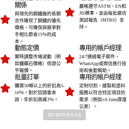
關係
嚴格遵守ASTM，EN和
JIS標準，並由每批磨坊
與領先的鋼鐵廠的長期
測試報告（MTRS）支
合作確保了鋼鐵的優先
持。
價格，可確保與競爭對
手相比節省15％的成
本。
動態定價
專用的帳戶經理
實時調整市場波動（例
24/7通過電子郵件，
如鐵礦石價格）保證公
WhatsApp或微信進行技
平報價。
術和後勤幫助。
批量訂單
專用的帳戶經理
購買50噸以上的折扣為5-
定制切割，縫製和塗料
10％。對於回頭客來
服務以符合特定項目的
說，年折扣高達3％。
需求（例如±0.1mm厚度
公差）。
關於我們的更多信息