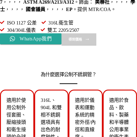
7
，，，，
ASTM A269/A213/A312
。飾面：
美聯社
，，，，
學
士
，，，，
國會議員
，，，，
EP
。提供 MTR/COA。
ISO 1127 公差
316L衛生管
304/304L儀表
雙工 2205/2507
WhatsApp我們
得到價格
為什麼選擇公制不銹鋼管？
適用於使
316L、
適用於儀
適用於食
用公制外
904L 和雙
表和運動
品、飲
徑套圈、
相不銹鋼
系統的精
料、製藥
壓縮接頭
選項具有
密外徑/內
和半導體
和衛生接
出色的耐
徑和直線
公用事業
頭的全球
腐蝕性，
度。
的衛生表