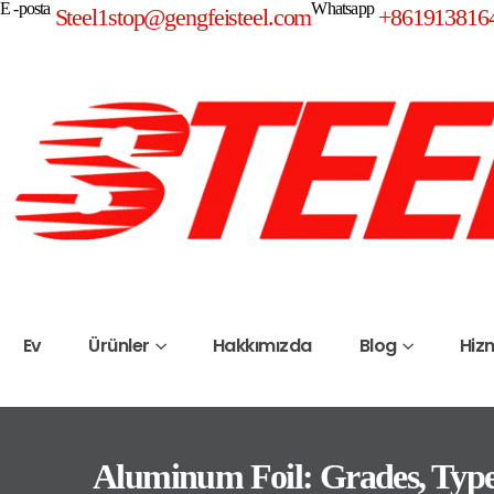
E -posta
Whatsapp
Steel1stop@gengfeisteel.com
+861913816
Ev
Ürünler
Hakkımızda
Blog
Hiz
Aluminum Foil: Grades, Type