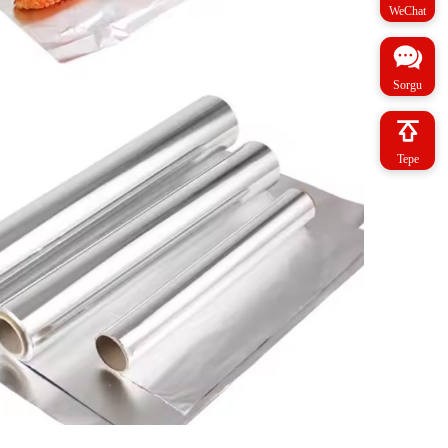
WeChat
Sorgu
Tepe