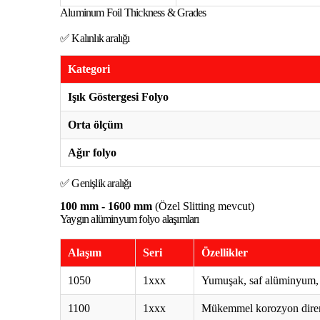
Aluminum Foil Thickness & Grades
✅ Kalınlık aralığı
Kategori
Işık Göstergesi Folyo
Orta ölçüm
Ağır folyo
✅ Genişlik aralığı
100 mm - 1600 mm
(Özel Slitting mevcut)
Yaygın alüminyum folyo alaşımları
Alaşım
Seri
Özellikler
1050
1xxx
Yumuşak, saf alüminyum, 
1100
1xxx
Mükemmel korozyon dire