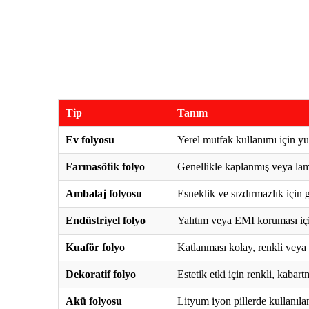
Tip
Tanım
Ev folyosu
Yerel mutfak kullanımı için y
Farmasötik folyo
Genellikle kaplanmış veya lam
Ambalaj folyosu
Esneklik ve sızdırmazlık için g
Endüstriyel folyo
Yalıtım veya EMI koruması için
Kuaför folyo
Katlanması kolay, renkli veya
Dekoratif folyo
Estetik etki için renkli, kabar
Akü folyosu
Lityum iyon pillerde kullanıla