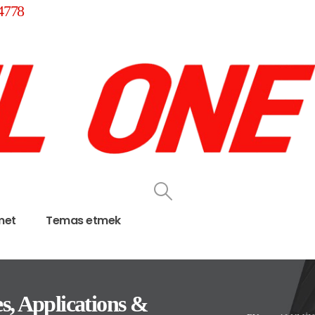
4778
met
Temas etmek
s, Applications &