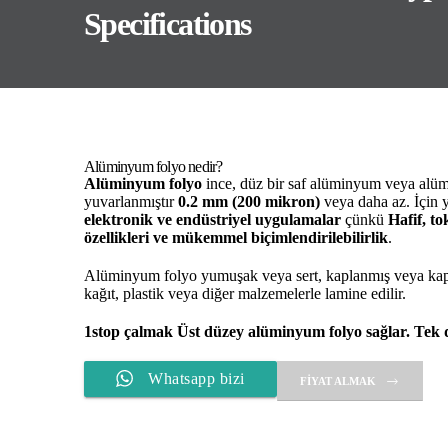
Specifications
Alüminyum folyo nedir?
Alüminyum folyo
ince, düz bir saf alüminyum veya alümin
yuvarlanmıştır
0.2 mm (200 mikron)
veya daha az. İçin y
elektronik ve endüstriyel uygulamalar
çünkü
Hafif, t
özellikleri ve mükemmel biçimlendirilebilirlik
.
Alüminyum folyo yumuşak veya sert, kaplanmış veya kapla
kağıt, plastik veya diğer malzemelerle lamine edilir.
1stop çalmak
Üst düzey alüminyum folyo sağlar. Tek 
Whatsapp bizi
FIYAT ALMAK