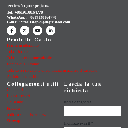
services for your projects.
Tel: +8619138164778
WhatsApp:
+8619138164778
E-mail:
Steel1stop@gengfeisteel.com
Prodotto Caldo
Piastra in alluminio
Tubo zincato
Tubo in acciaio inossidabile
Bobina di alluminio
Tubi senza soluzione di continuità in acciaio al carbonio
Acciaio inossidabile
Collegamenti utili
Lascia la tua
Contattaci
richiesta
I nostri servizi
Chi siamo
Nome e cognome
Prodotti
politica sulla riservatezza
Sitemap
Indirizzo e-mail *