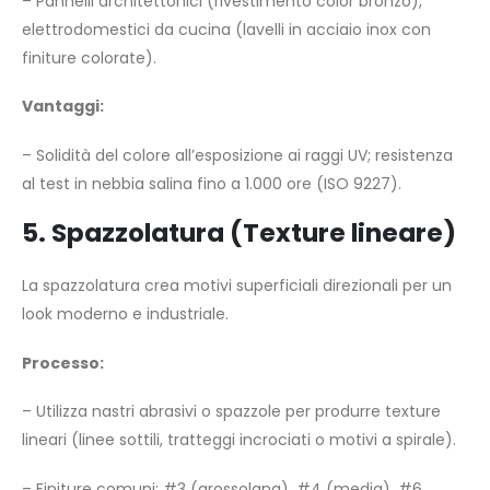
– Pannelli architettonici (rivestimento color bronzo),
elettrodomestici da cucina (lavelli in acciaio inox con
finiture colorate).
Vantaggi:
– Solidità del colore all’esposizione ai raggi UV; resistenza
al test in nebbia salina fino a 1.000 ore (ISO 9227).
5. Spazzolatura (Texture lineare)
La spazzolatura crea motivi superficiali direzionali per un
look moderno e industriale.
Processo:
– Utilizza nastri abrasivi o spazzole per produrre texture
lineari (linee sottili, tratteggi incrociati o motivi a spirale).
– Finiture comuni: #3 (grossolana), #4 (media), #6