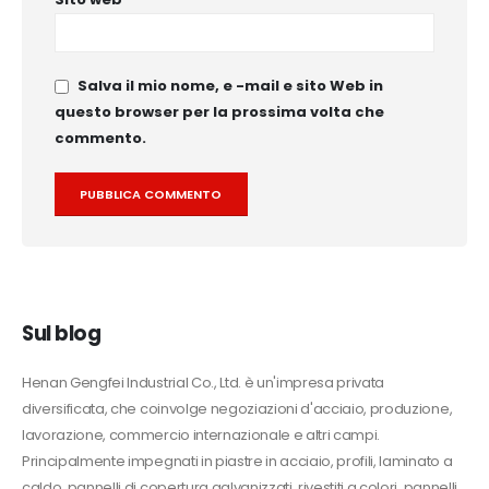
Salva il mio nome, e -mail e sito Web in
questo browser per la prossima volta che
commento.
Alternative:
Sul blog
Henan Gengfei Industrial Co., Ltd. è un'impresa privata
diversificata, che coinvolge negoziazioni d'acciaio, produzione,
lavorazione, commercio internazionale e altri campi.
Principalmente impegnati in piastre in acciaio, profili, laminato a
caldo, pannelli di copertura galvanizzati, rivestiti a colori, pannelli