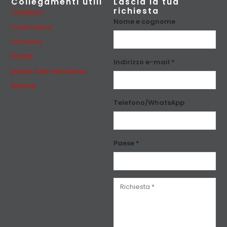
Collegamenti utili
Lascia la tua
richiesta
Contattaci
Nome e cognome
I nostri servizi
Chi siamo
Prodotti
Indirizzo e-mail *
politica sulla riservatezza
Sitemap
Telefono/WhatsApp
Paese *