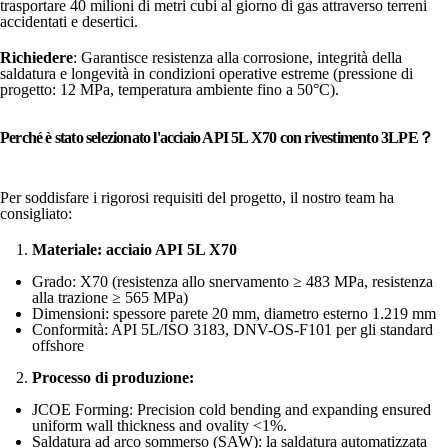
trasportare 40 milioni di metri cubi al giorno di gas attraverso terreni
accidentati e desertici.
Richiedere
: Garantisce resistenza alla corrosione, integrità della
saldatura e longevità in condizioni operative estreme (pressione di
progetto: 12 MPa, temperatura ambiente fino a 50°C).
Perché è stato selezionato l'acciaio API 5L X70 con rivestimento 3LPE
？
Per soddisfare i rigorosi requisiti del progetto, il nostro team ha
consigliato:
Materiale: acciaio API 5L X70
Grado: X70 (resistenza allo snervamento ≥ 483 MPa, resistenza
alla trazione ≥ 565 MPa)
Dimensioni: spessore parete 20 mm, diametro esterno 1.219 mm
Conformità: API 5L/ISO 3183, DNV-OS-F101 per gli standard
offshore
Processo di produzione:
JCOE Forming: Precision cold bending and expanding ensured
uniform wall thickness and ovality <1%.
Saldatura ad arco sommerso (SAW): la saldatura automatizzata