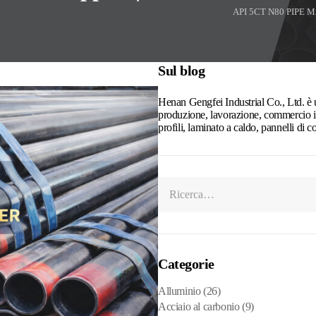
API 5CT N80 PIPE
Sul blog
Henan Gengfei Industrial Co., Ltd. è u
produzione, lavorazione, commercio int
profili, laminato a caldo, pannelli di c
Categorie
Alluminio
(26)
Acciaio al carbonio
(9)