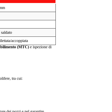
 mm
 saldato
filettata/accoppiata
stabilimento (MTC)
e ispezione di
ifere, tra cui:
ure dei pozzi e nel garantire