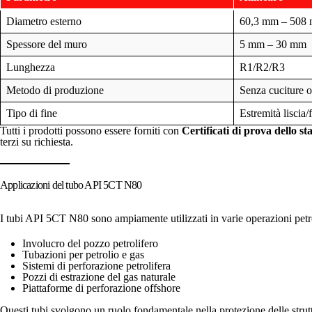
Diametro esterno
60,3 mm – 508
Spessore del muro
5 mm – 30 mm
Lunghezza
R1/R2/R3
Metodo di produzione
Senza cuciture o
Tipo di fine
Estremità liscia/
Tutti i prodotti possono essere forniti con
Certificati di prova dello 
terzi su richiesta.
Applicazioni del tubo API 5CT N80
I tubi API 5CT N80 sono ampiamente utilizzati in varie operazioni petrol
Involucro del pozzo petrolifero
Tubazioni per petrolio e gas
Sistemi di perforazione petrolifera
Pozzi di estrazione del gas naturale
Piattaforme di perforazione offshore
Questi tubi svolgono un ruolo fondamentale nella protezione delle strutt