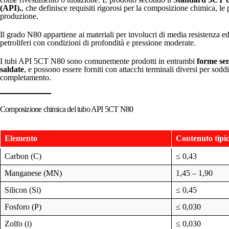
(API).
, che definisce requisiti rigorosi per la composizione chimica, le
produzione.
Il grado N80 appartiene ai materiali per involucri di media resistenza e
petroliferi con condizioni di profondità e pressione moderate.
I tubi API 5CT N80 sono comunemente prodotti in entrambi
forme sen
saldate
, e possono essere forniti con attacchi terminali diversi per soddi
completamento.
Composizione chimica del tubo API 5CT N80
Elemento
Contenuto tipi
Carbon (C)
≤ 0,43
Manganese (MN)
1,45 – 1,90
Silicon (Si)
≤ 0,45
Fosforo (P)
≤ 0,030
Zolfo (i)
≤ 0,030