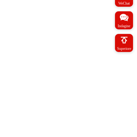
WeChat
Indagine
Superiore