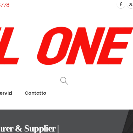
4778
ervizi
Contatto
er & Supplier |