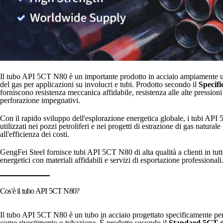
Il tubo API 5CT N80 è un importante prodotto in acciaio ampiamente util
del gas per applicazioni su involucri e tubi. Prodotto secondo il
Specif
forniscono resistenza meccanica affidabile, resistenza alle alte pressioni
perforazione impegnativi.
Con il rapido sviluppo dell'esplorazione energetica globale, i tubi A
utilizzati nei pozzi petroliferi e nei progetti di estrazione di gas naturale 
all'efficienza dei costi.
GengFei Steel fornisce tubi API 5CT N80 di alta qualità a clienti in tut
energetici con materiali affidabili e servizi di esportazione professionali
Cos'è il tubo API 5CT N80?
Il tubo API 5CT N80 è un tubo in acciaio progettato specificamente per 
come rivestimento o tubazione. È prodotto secondo il
Standard 5CT de