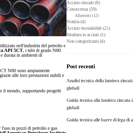
Acciaio zincato
(8)
Conoscenza
(59)
Alluminio
(12)
Notizia
(4)
Acciaio inossidabile
(21)
Struttura in acciaio
(1)
Non categorizzato
(4)
izzato nell'industria del petrolio e
ica API 5CT
, i tubi di grado N80
 e durata in ambienti di
Post recenti
PI 5CT N80 sono ampiamente
grazie alle loro prestazioni stabili e
Analisi tecnica della lamiera zincat
globali
to il mondo, supportando progetti
.
Guida tecnica alla lamiera zincata Z
globali
Guida tecnica alle barre di lega di a
l'uso in pozzi di petrolio e gas
ll'American Petroleum Institute