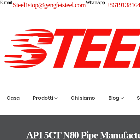
E-mail
WhatsApp
Steel1stop@gengfeisteel.com
+861913816
Casa
Prodotti
Chi siamo
Blog
S
API 5CT N80 Pipe Manufactur