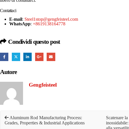
libero di contattarci.
Contattaci
E-mail
:
Steel1stop@gengfeisteel.com
WhatsApp
:
+8619138164778
Condividi questo post
Autore
Gengfeisteel
Aluminum Rod Manufacturing Process:
Scatenare la 
Grades, Properties & Industrial Applications
inossidabile:
alla versatili