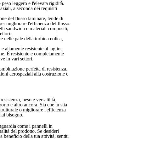
peso leggero e l'elevata rigidità.
ziali, a seconda dei requisiti
zione del flusso laminare, tende di
r migliorare l'efficienza del flusso.
elli sandwich e materiali compositi,
ettori.
 nelle pale della turbina eolica,
e altamente resistente al taglio,
one. È resistente e completamente
e in vari settori.
combinazione perfetta di resistenza,
zioni aerospaziali alla costruzione e
esistenza, peso e versatilità,
orto e altro ancora. Sia che tu stia
trutturale o migliorare l'efficienza
 hai bisogno.
anguardia come i pannelli in
qualità del prodotto. Se desideri
beneficio della tua attività, sentiti