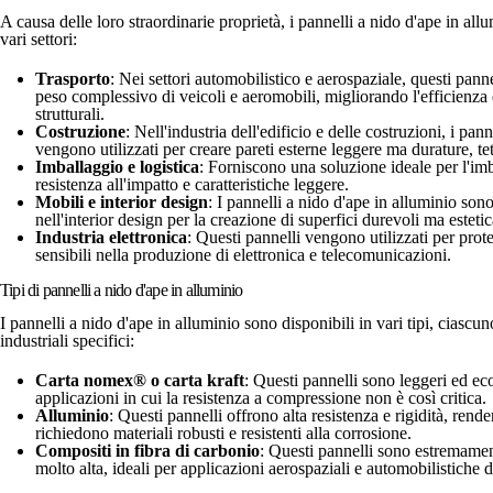
A causa delle loro straordinarie proprietà, i pannelli a nido d'ape in al
vari settori:
Trasporto
: Nei settori automobilistico e aerospaziale, questi panne
peso complessivo di veicoli e aeromobili, migliorando l'efficienza 
strutturali.
Costruzione
: Nell'industria dell'edificio e delle costruzioni, i pan
vengono utilizzati per creare pareti esterne leggere ma durature, tet
Imballaggio e logistica
: Forniscono una soluzione ideale per l'imb
resistenza all'impatto e caratteristiche leggere.
Mobili e interior design
: I pannelli a nido d'ape in alluminio sono
nell'interior design per la creazione di superfici durevoli ma esteti
Industria elettronica
: Questi pannelli vengono utilizzati per prot
sensibili nella produzione di elettronica e telecomunicazioni.
Tipi di pannelli a nido d'ape in alluminio
I pannelli a nido d'ape in alluminio sono disponibili in vari tipi, ciascun
industriali specifici:
Carta nomex® o carta kraft
: Questi pannelli sono leggeri ed ec
applicazioni in cui la resistenza a compressione non è così critica.
Alluminio
: Questi pannelli offrono alta resistenza e rigidità, rend
richiedono materiali robusti e resistenti alla corrosione.
Compositi in fibra di carbonio
: Questi pannelli sono estremamen
molto alta, ideali per applicazioni aerospaziali e automobilistiche di