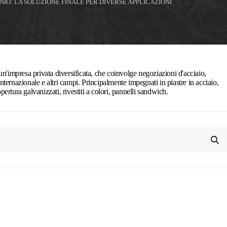
INIO: LA SOLUZIONE FINALE PER DIVERSE APPLICAZIONI
n'impresa privata diversificata, che coinvolge negoziazioni d'acciaio,
ernazionale e altri campi. Principalmente impegnati in piastre in acciaio,
opertura galvanizzati, rivestiti a colori, pannelli sandwich.