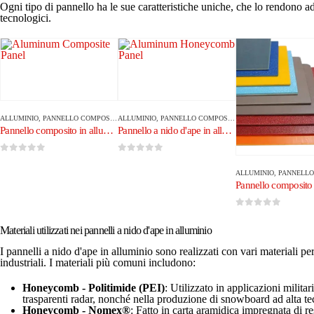
Ogni tipo di pannello ha le sue caratteristiche uniche, che lo rendono ada
tecnologici.
ALLUMINIO
,
PANNELLO COMPOSITO IN ALLUMINIO
ALLUMINIO
,
PANNELLO COMPOSITO IN ALLUMINIO
Pannello composito in alluminio
Pannello a nido d'ape in alluminio
0
su 5
0
su 5
ALLUMINIO
,
PANNELLO COMPOSI
0
su 5
Materiali utilizzati nei pannelli a nido d'ape in alluminio
I pannelli a nido d'ape in alluminio sono realizzati con vari materiali per
industriali. I materiali più comuni includono:
Honeycomb - Politimide (PEI)
: Utilizzato in applicazioni militar
trasparenti radar, nonché nella produzione di snowboard ad alta te
Honeycomb - Nomex®
: Fatto in carta aramidica impregnata di r