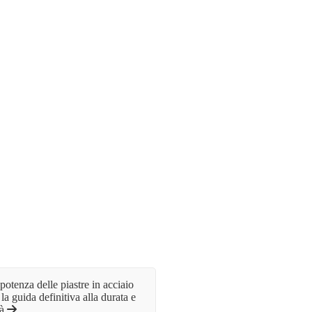
potenza delle piastre in acciaio
 la guida definitiva alla durata e
tà