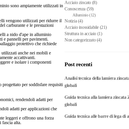
Acciaio zincato
(8)
luminio sono ampiamente utilizzati in
Conoscenza
(59)
Alluminio
(12)
lli vengono utilizzati per ridurre il
Notizia
(4)
del carburante e le prestazioni
Acciaio inossidabile
(21)
Struttura in acciaio
(1)
nelli a nido d'ape in alluminio
ti e pannelli per pavimenti.
Non categorizzato
(4)
allaggio protettivo che richiede
 utilizzati anche nei mobili e
camente accattivanti.
eggere e isolare i componenti
Post recenti
Analisi tecnica della lamiera zincat
o progettato per soddisfare requisiti
globali
Guida tecnica alla lamiera zincata Z
onomici, rendendoli adatti per
globali
endoli adatti per applicazioni che
Guida tecnica alle barre di lega di a
te leggeri e offrono una forza
 fascia alta.