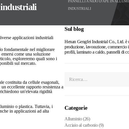
PANNELLI A NIDO D'APE IN ALLUM
 industriali
INDUSTRIALI
Sul blog
Henan Gengfei Industrial Co., Ltd. è u
produzione, lavorazione, commercio int
lo fondamentale nel migliorare
profili, laminato a caldo, pannelli di c
ono emersi come una soluzione
rticolo, esploreremo quali sono i
sponibili sul mercato.
le costituita da cellule esagonali,
un eccellente rapporto resistenza a
richiedono un'elevata rigidità
luminio o plastica. Tuttavia, i
Categorie
anche in applicazioni ad alta
Alluminio
(26)
Acciaio al carbonio
(9)