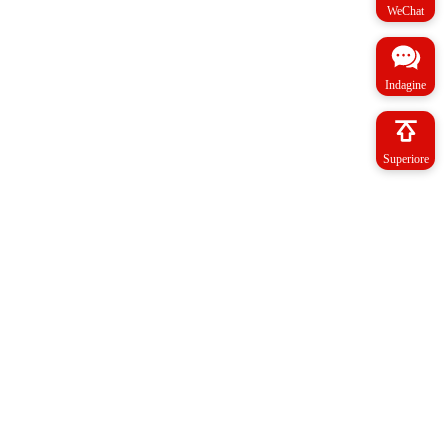
WeChat
Indagine
Superiore