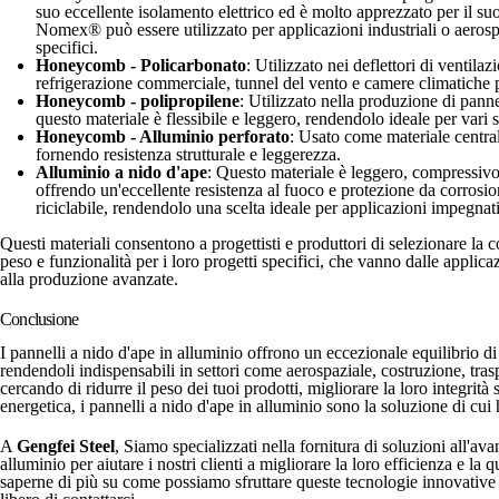
suo eccellente isolamento elettrico ed è molto apprezzato per il suo 
Nomex® può essere utilizzato per applicazioni industriali o aerospa
specifici.
Honeycomb - Policarbonato
: Utilizzato nei deflettori di ventila
refrigerazione commerciale, tunnel del vento e camere climatiche pe
Honeycomb - polipropilene
: Utilizzato nella produzione di pann
questo materiale è flessibile e leggero, rendendolo ideale per vari s
Honeycomb - Alluminio perforato
: Usato come materiale centrale
fornendo resistenza strutturale e leggerezza.
Alluminio a nido d'ape
: Questo materiale è leggero, compressivo 
offrendo un'eccellente resistenza al fuoco e protezione da corrosi
riciclabile, rendendolo una scelta ideale per applicazioni impegnativ
Questi materiali consentono a progettisti e produttori di selezionare la 
peso e funzionalità per i loro progetti specifici, che vanno dalle applica
alla produzione avanzate.
Conclusione
I pannelli a nido d'ape in alluminio offrono un eccezionale equilibrio di r
rendendoli indispensabili in settori come aerospaziale, costruzione, trasp
cercando di ridurre il peso dei tuoi prodotti, migliorare la loro integrità s
energetica, i pannelli a nido d'ape in alluminio sono la soluzione di cui
A
Gengfei Steel
, Siamo specializzati nella fornitura di soluzioni all'av
alluminio per aiutare i nostri clienti a migliorare la loro efficienza e la 
saperne di più su come possiamo sfruttare queste tecnologie innovative a 