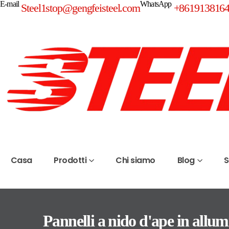
E-mail
WhatsApp
Steel1stop@gengfeisteel.com
+861913816
Casa
Prodotti
Chi siamo
Blog
S
Pannelli a nido d'ape in allum