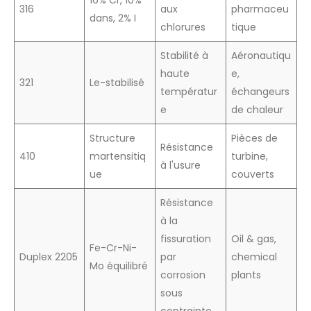
16% Cr, 10%
316
aux
pharmaceu
dans, 2% I
chlorures
tique
Stabilité à
Aéronautiqu
haute
e,
321
Le-stabilisé
températur
échangeurs
e
de chaleur
Structure
Pièces de
Résistance
410
martensitiq
turbine,
à l'usure
ue
couverts
Résistance
à la
fissuration
Oil & gas,
Fe-Cr-Ni-
Duplex 2205
par
chemical
Mo équilibré
corrosion
plants
sous