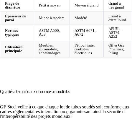
Plage de
Grand à
Petit à moyen
Moyen à grand
diamètre
très grand
Épaisseur de
Lourd à
Mince à modéré
Modéré
paroi
extra-lourd
API 5L,
Normes
ASTM A500,
ASTM A671,
ASTM
typiques
A53
A672
A252
Meubles,
Pétrochimie,
Oil & Gas
Utilisation
automobile,
centrales
Pipelines,
principale
échafaudages
électriques
Piling
Qualités de matériaux et normes mondiales
GF Steel veille à ce que chaque lot de tubes soudés soit conforme aux
cadres réglementaires internationaux, garantissant ainsi la sécurité et
l'interopérabilité des projets mondiaux.