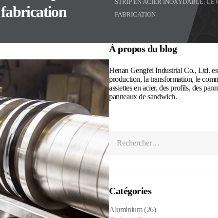
STRIP EN ACIER INOXYDABLE: LE 
 fabrication
FABRICATION
À propos du blog
Henan Gengfei Industrial Co., Ltd. est
production, la transformation, le com
assiettes en acier, des profils, des pa
panneaux de sandwich.
Catégories
Aluminium
(26)