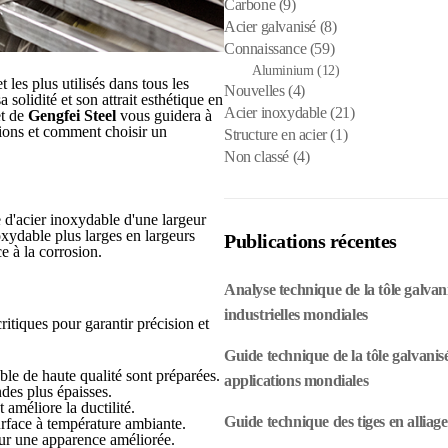
Carbone
(9)
Acier galvanisé
(8)
Connaissance
(59)
Aluminium
(12)
 les plus utilisés dans tous les
Nouvelles
(4)
 solidité et son attrait esthétique en
Acier inoxydable
(21)
et de
Gengfei Steel
vous guidera à
ations et comment choisir un
Structure en acier
(1)
Non classé
(4)
 d'acier inoxydable d'une largeur
oxydable plus larges en largeurs
Publications récentes
ce à la corrosion.
Analyse technique de la tôle galva
industrielles mondiales
itiques pour garantir précision et
Guide technique de la tôle galvanis
ble de haute qualité sont préparées.
applications mondiales
ndes plus épaisses.
 améliore la ductilité.
Guide technique des tiges en alliage 
surface à température ambiante.
ur une apparence améliorée.