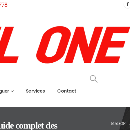
778
guer
Services
Contact
guide complet des
MAISON