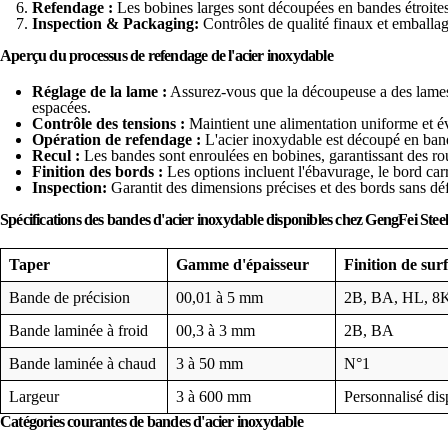
Refendage :
Les bobines larges sont découpées en bandes étroites 
Inspection & Packaging:
Contrôles de qualité finaux et emballag
Aperçu du processus de refendage de l'acier inoxydable
Réglage de la lame :
Assurez-vous que la découpeuse a des lames
espacées.
Contrôle des tensions :
Maintient une alimentation uniforme et év
Opération de refendage :
L'acier inoxydable est découpé en bande
Recul :
Les bandes sont enroulées en bobines, garantissant des rou
Finition des bords :
Les options incluent l'ébavurage, le bord carr
Inspection:
Garantit des dimensions précises et des bords sans déf
Spécifications des bandes d'acier inoxydable disponibles chez GengFei Stee
Taper
Gamme d'épaisseur
Finition de sur
Bande de précision
00,01 à 5 mm
2B, BA, HL, 8K
Bande laminée à froid
00,3 à 3 mm
2B, BA
Bande laminée à chaud
3 à 50 mm
N°1
Largeur
3 à 600 mm
Personnalisé dis
Catégories courantes de bandes d'acier inoxydable