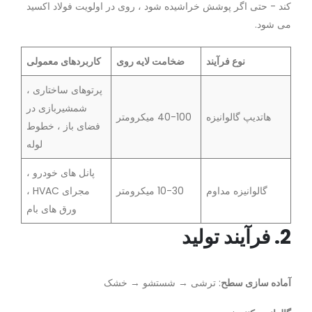
کند - حتی اگر پوشش خراشیده شود ، روی در اولویت فولاد اکسید
می شود.
نوع فرآیند
ضخامت لایه روی
کاربردهای معمولی
پرتوهای ساختاری ،
شمشیربازی در
هاتدیپ گالوانیزه
40-100 میکرومتر
فضای باز ، خطوط
لوله
پانل های خودرو ،
گالوانیزه مداوم
10-30 میکرومتر
مجرای HVAC ،
ورق های بام
2. فرآیند تولید
آماده سازی سطح
: ترشی → شستشو → خشک