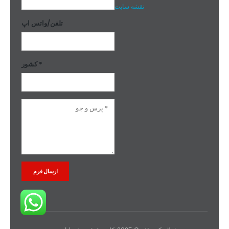
نقشه سایت
تلفن/واتس اپ
کشور *
Alternative: