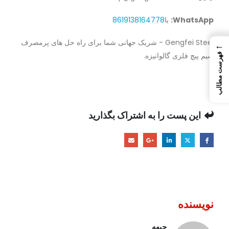
WhatsApp:
با
8619138164778
Gengfei Steel - شریک جهانی شما برای راه حل های پرمصرف
←
سیم پیچ فلزی گالوانیزه.
فهرست مطالب
این پست را به اشتراک بگذارید
نویسنده
جبهه