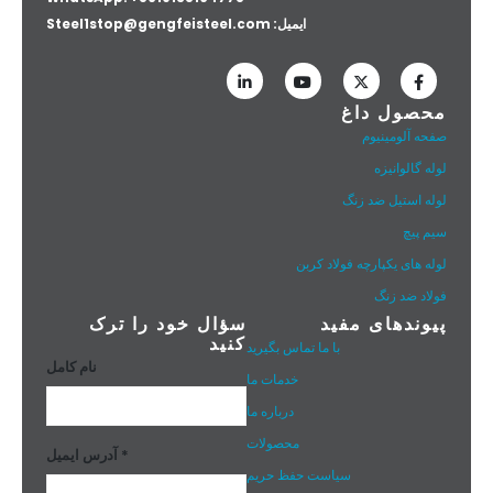
ایمیل:
Steel1stop@gengfeisteel.com
محصول داغ
صفحه آلومینیوم
لوله گالوانیزه
لوله استیل ضد زنگ
سیم پیچ
لوله های یکپارچه فولاد کربن
فولاد ضد زنگ
پیوندهای مفید
سؤال خود را ترک
کنید
با ما تماس بگیرید
نام کامل
خدمات ما
درباره ما
محصولات
آدرس ایمیل *
سیاست حفظ حریم