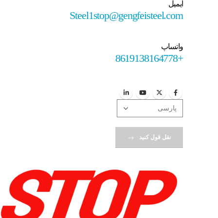
ایمیل
Steel1stop@gengfeisteel.com
واتساپ
+8619138164778
نقل قول کنید