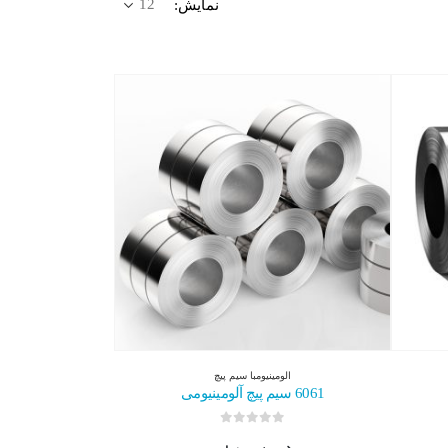
نمایش:
الومینیوم
با
سیم پیچ
6061 سیم پیچ آلومینیومی
0
از 5