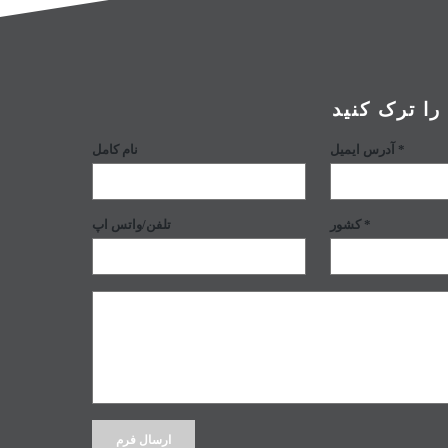
ا ترک کنید
آدرس ایمیل *
نام کامل
کشور *
تلفن/واتس اپ