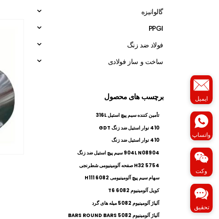
گالوانیزه
PPGI
فولاد ضد زنگ
ساخت و ساز فولادی
برچسب های محصول
ایمیل
تأمین کننده سیم پیچ استیل 316L
410 نوار استیل ضد زنگ GDT
واتساپ
410 نوار استیل ضد زنگ
904L N08904 سیم پیچ استیل ضد زنگ
5754 H32 صفحه آلومینیومی شطرنجی
وکت
سهام سیم پیچ آلومینیومی 6082 H111
کویل آلومینیوم 6082 T6
آلیاژ آلومینیوم 5082 میله های گرد
تحقیق
آلیاژ آلومینیوم 5082 BARS ROUND BARS