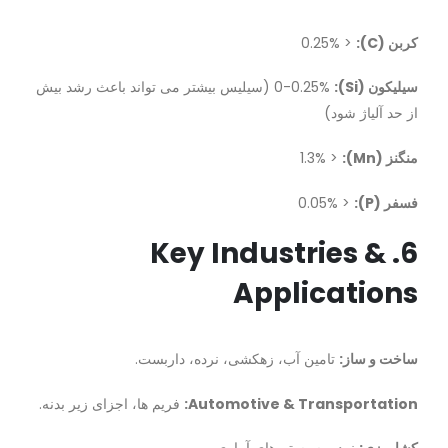
کربن (C):
< 0.25%
سیلیکون (Si):
0-0.25% (سیلیس بیشتر می تواند باعث رشد بیش
از حد آلیاژ شود)
منگنز (Mn):
< 1.3%
فسفر (P):
< 0.05%
6. Key Industries &
Applications
ساخت و ساز:
تامین آب، زهکشی، نرده، داربست.
Automotive & Transportation:
فریم ها، اجزای زیر بدنه.