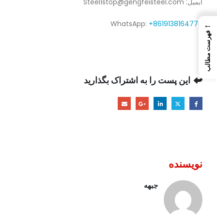
ایمیل:
Steel1stop@gengfeisteel.com
←
WhatsApp:
+8619138164778
فهرست مطالب
این پست را به اشتراک بگذارید
نویسنده
جبهه