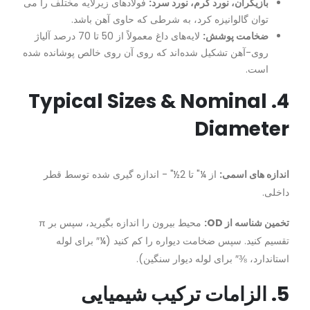
بازیگران، نورد گرم، نورد سرد:
فولادهای زیرلایه مختلف را می
توان گالوانیزه کرد، به شرطی که حاوی آهن باشد.
ضخامت پوشش:
لایه‌های داغ معمولاً از 50 تا 70 درصد آلیاژ
روی-آهن تشکیل شده‌اند که روی آن روی خالص پوشانده شده
است.
4. Typical Sizes & Nominal
Diameter
اندازه های اسمی:
از ¼" تا 2½" - اندازه گیری شده توسط قطر
داخلی.
تخمین شناسه از OD:
محیط بیرون را اندازه بگیرید، سپس بر π
تقسیم کنید. سپس ضخامت دیواره را کم کنید (¼″ برای لوله
استاندارد، ⅜″ برای لوله دیوار سنگین).
5. الزامات ترکیب شیمیایی