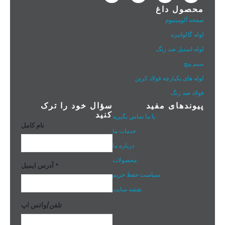
محصول داغ
صفحه آلومینیوم
لوله گالوانیزه
لوله استیل ضد زنگ
سیم پیچ
لوله های یکپارچه فولاد کربن
فولاد ضد زنگ
پیوندهای مفید
سؤال خود را ترک
کنید
با ما تماس بگیرید
نام کامل
خدمات ما
درباره ما
محصولات
آدرس ایمیل *
سیاست حفظ حریم
نقشه سایت
تلفن/واتس اپ